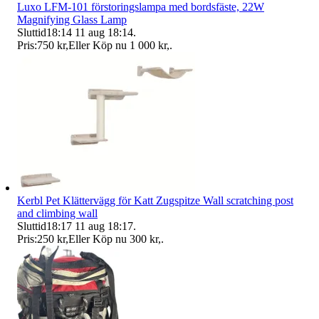
Luxo LFM-101 förstoringslampa med bordsfäste, 22W
Magnifying Glass Lamp
Sluttid
18:14
11 aug 18:14
.
Pris:
750 kr
,
Eller Köp nu
1 000 kr
,
.
Kerbl Pet Klättervägg för Katt Zugspitze Wall scratching post
and climbing wall
Sluttid
18:17
11 aug 18:17
.
Pris:
250 kr
,
Eller Köp nu
300 kr
,
.