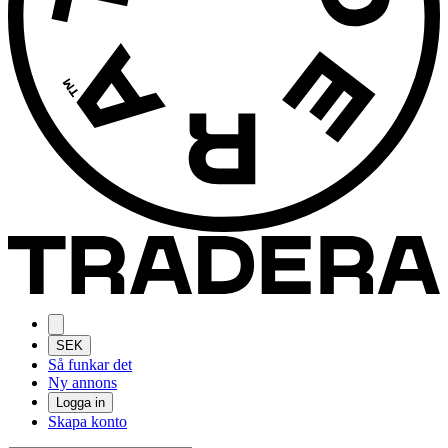
SEK
Så funkar det
Ny annons
Logga in
Skapa konto