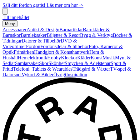
Sälj ditt fordon gratis! Läs mer om hur ->
Till innehållet
Meny
Accessoarer
Antikt & Design
Barnartiklar
Barnkläder &
Barnskor
Barnleksaker
Biljetter & Resor
Bygg & Verktyg
Böcker &
Tidningar
Datorer & Tillbehör
DVD &
Videofilmer
Fordon
Fordonsdelar & tillbehör
Foto, Kameror &
Optik
Frimärken
Handgjort & Konsthantverk
Hem &
Hushåll
Hemelektronik
Hobby
Klockor
Kläder
Konst
Musik
Mynt &
Sedlar
Samlarsaker
Skor
Skönhet
Smycken & Ädelstenar
Sport &
Fritid
Telefoni, Tablets & Wearables
Trädgård & Växter
TV-spel &
Datorspel
Vykort & Bilder
Övrigt
Inspiration