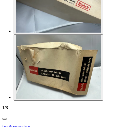
1
/
8
justbrowsing