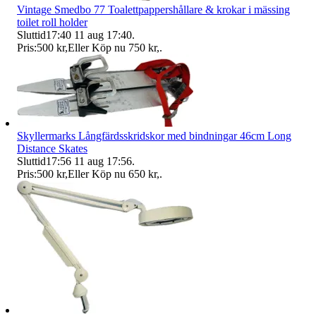
Vintage Smedbo 77 Toalettpappershållare & krokar i mässing
toilet roll holder
Sluttid
17:40
11 aug 17:40
.
Pris:
500 kr
,
Eller Köp nu
750 kr
,
.
Skyllermarks Långfärdsskridskor med bindningar 46cm Long
Distance Skates
Sluttid
17:56
11 aug 17:56
.
Pris:
500 kr
,
Eller Köp nu
650 kr
,
.