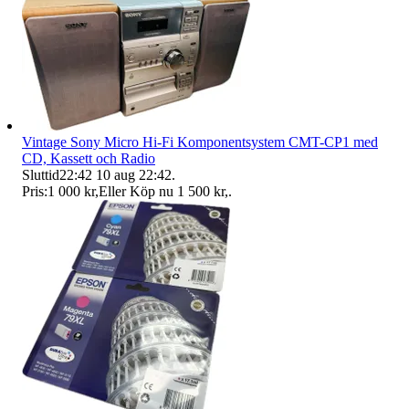
Vintage Sony Micro Hi-Fi Komponentsystem CMT-CP1 med
CD, Kassett och Radio
Sluttid
22:42
10 aug 22:42
.
Pris:
1 000 kr
,
Eller Köp nu
1 500 kr
,
.