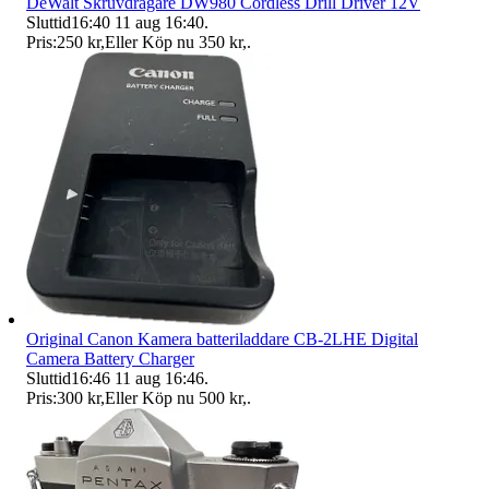
DeWalt Skruvdragare DW980 Cordless Drill Driver 12V
Sluttid
16:40
11 aug 16:40
.
Pris:
250 kr
,
Eller Köp nu
350 kr
,
.
Original Canon Kamera batteriladdare CB-2LHE Digital
Camera Battery Charger
Sluttid
16:46
11 aug 16:46
.
Pris:
300 kr
,
Eller Köp nu
500 kr
,
.