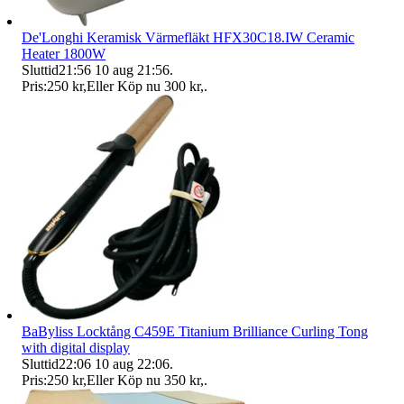
De'Longhi Keramisk Värmefläkt HFX30C18.IW Ceramic
Heater 1800W
Sluttid
21:56
10 aug 21:56
.
Pris:
250 kr
,
Eller Köp nu
300 kr
,
.
BaByliss Locktång C459E Titanium Brilliance Curling Tong
with digital display
Sluttid
22:06
10 aug 22:06
.
Pris:
250 kr
,
Eller Köp nu
350 kr
,
.