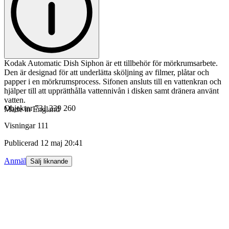
Kodak Automatic Dish Siphon är ett tillbehör för mörkrumsarbete.
Den är designad för att underlätta sköljning av filmer, plåtar och
papper i en mörkrumsprocess. Sifonen ansluts till en vattenkran och
hjälper till att upprätthålla vattennivån i disken samt dränera använt
vatten.
Objektnr
731 339 260
Made in England
Visningar
111
Publicerad
12 maj 20:41
Anmäl
Sälj liknande