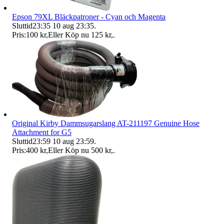
Epson 79XL Bläckpatroner - Cyan och Magenta
Sluttid
23:35
10 aug 23:35
.
Pris:
100 kr
,
Eller Köp nu
125 kr
,
.
Original Kirby Dammsugarslang AT-211197 Genuine Hose
Attachment for G5
Sluttid
23:59
10 aug 23:59
.
Pris:
400 kr
,
Eller Köp nu
500 kr
,
.