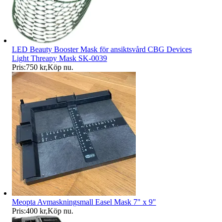
LED Beauty Booster Mask för ansiktsvård CBG Devices
Light Threapy Mask SK-0039
Pris:
750 kr
,
Köp nu
.
Meopta Avmaskningsmall Easel Mask 7" x 9"
Pris:
400 kr
,
Köp nu
.