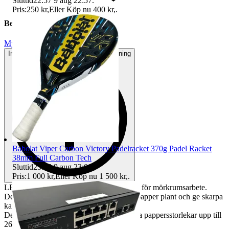
Sluttid
22:57
9 aug 22:57
.
Pris:
250 kr
,
Eller Köp nu
400 kr
,
.
Beskrivning
Mycket gott skick
Inga eller minimala tecken på användning
Babolat Viper Carbon Victory Padelracket 370g Padel Racket
38mm Full Carbon Tech
Sluttid
23:06
9 aug 23:06
.
Pris:
1 000 kr
,
Eller Köp nu
1 500 kr
,
.
LPL 503A Förstoringsapparat Easel Mask för mörkrumsarbete.
Denna mask är designad för att hålla fotopapper plant och ge skarpa
kanter under exponering.
Den har justerbara ramar för att passa olika pappersstorlekar upp till
26x30 cm (10x12 tum).