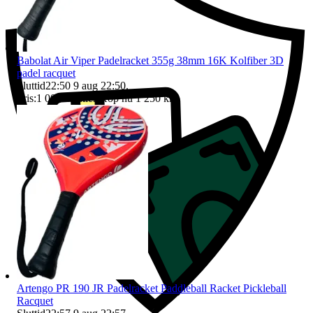
Babolat Air Viper Padelracket 355g 38mm 16K Kolfiber 3D
padel racquet
Sluttid
22:50
9 aug 22:50
.
Pris:
1 000 kr
,
Eller Köp nu
1 250 kr
,
.
Artengo PR 190 JR Padelracket Paddleball Racket Pickleball
Racquet