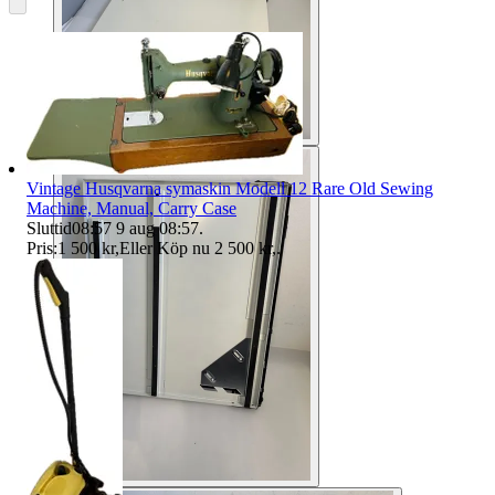
Vintage Husqvarna symaskin Modell 12 Rare Old Sewing
Machine, Manual, Carry Case
Sluttid
08:57
9 aug 08:57
.
Pris:
1 500 kr
,
Eller Köp nu
2 500 kr
,
.