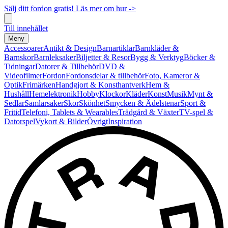
Sälj ditt fordon gratis! Läs mer om hur ->
Till innehållet
Meny
Accessoarer
Antikt & Design
Barnartiklar
Barnkläder &
Barnskor
Barnleksaker
Biljetter & Resor
Bygg & Verktyg
Böcker &
Tidningar
Datorer & Tillbehör
DVD &
Videofilmer
Fordon
Fordonsdelar & tillbehör
Foto, Kameror &
Optik
Frimärken
Handgjort & Konsthantverk
Hem &
Hushåll
Hemelektronik
Hobby
Klockor
Kläder
Konst
Musik
Mynt &
Sedlar
Samlarsaker
Skor
Skönhet
Smycken & Ädelstenar
Sport &
Fritid
Telefoni, Tablets & Wearables
Trädgård & Växter
TV-spel &
Datorspel
Vykort & Bilder
Övrigt
Inspiration