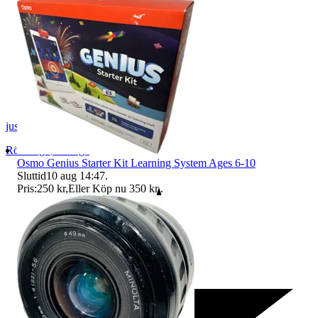
justbrowsing
Rönninge
,
Sverige
Osmo Genius Starter Kit Learning System Ages 6-10
Sluttid
10 aug 14:47
.
Pris:
250 kr
,
Eller Köp nu
350 kr
,
.