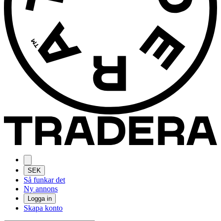
SEK
Så funkar det
Ny annons
Logga in
Skapa konto