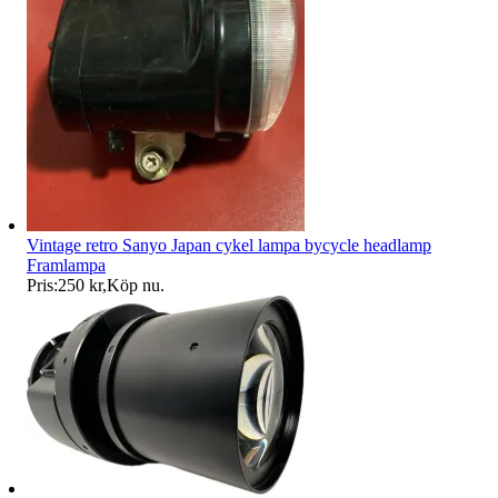
Vintage retro Sanyo Japan cykel lampa bycycle headlamp
Framlampa
Pris:
250 kr
,
Köp nu
.