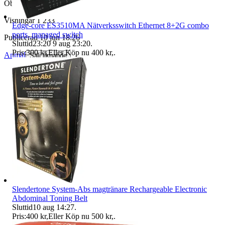
Objektnr
735 786 250
Visningar
1 233
Edge-core ES3510MA Nätverksswitch Ethernet 8+2G combo
ports, managed switch
Publicerad
10 jun 18:26
Sluttid
23:20
9 aug 23:20
.
Pris:
300 kr
,
Eller Köp nu
400 kr
,
.
Anmäl
Sälj liknande
Slendertone System-Abs magtränare Rechargeable Electronic
Abdominal Toning Belt
Sluttid
10 aug 14:27
.
Pris:
400 kr
,
Eller Köp nu
500 kr
,
.