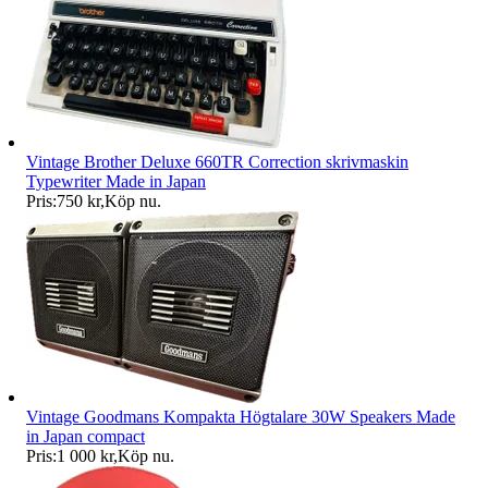
Vintage Brother Deluxe 660TR Correction skrivmaskin
Typewriter Made in Japan
Pris:
750 kr
,
Köp nu
.
Vintage Goodmans Kompakta Högtalare 30W Speakers Made
in Japan compact
Pris:
1 000 kr
,
Köp nu
.