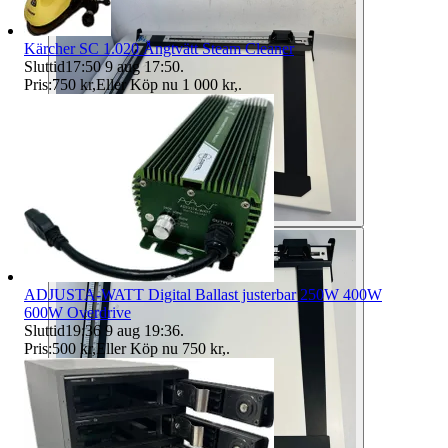
Kärcher SC 1.020 Ångtvätt Steam Cleaner
Sluttid
17:50
9 aug 17:50
.
Pris:
750 kr
,
Eller Köp nu
1 000 kr
,
.
ADJUSTA-WATT Digital Ballast justerbar 250W 400W
600W Overdrive
Sluttid
19:36
9 aug 19:36
.
Pris:
500 kr
,
Eller Köp nu
750 kr
,
.