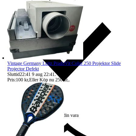
Vintage Germany Leitz PradoVit Color 250 Projektor Slide
Projector Defekt
Sluttid
22:41
9 aug 22:41
.
Pris:
100 kr
,
Eller Köp nu
250 kr
,
.
Ersättning om du inte får din vara