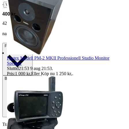
∙
Visa bud
400 kr
422 kr med köparskydd.
Läs mer
naanss vann auktionen
Frakt
Från 95 kr
Fostex Modell PM-2 MKII Professionell Studio Monitor
Speaker
Sluttid
21:53
9 aug 21:53
.
Pris:
1 000 kr
,
Eller Köp nu
1 250 kr
,
.
Betalning
Via Tradera
Traderas köparskydd