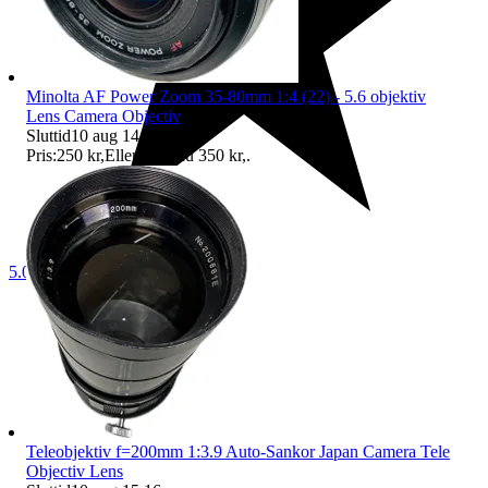
Minolta AF Power Zoom 35-80mm 1:4 (22) - 5.6 objektiv
Lens Camera Objectiv
Sluttid
10 aug 14:58
.
Pris:
250 kr
,
Eller Köp nu
350 kr
,
.
5.0
Teleobjektiv f=200mm 1:3.9 Auto-Sankor Japan Camera Tele
Objectiv Lens