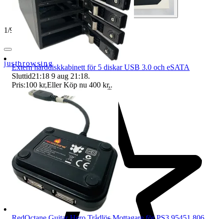
1
/
9
justbrowsing
Extern hårddiskkabinett för 5 diskar USB 3.0 och eSATA
Sluttid
21:18
9 aug 21:18
.
Pris:
100 kr
,
Eller Köp nu
400 kr
,
.
RedOctane Guitar Hero Trådlös Mottagare för PS3 95451.806