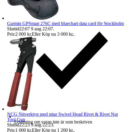
Garmin GPSmap 276C med bluechart data card för Stockholm
Sluttid
22:07
9 aug 22:07
.
Pris:
2 000 kr
,
Eller Köp nu
3 000 kr
,
.
NCG Nitverktyg med nitar Swivel Head Rivet & Rivet Nut
Tool Gun
Ersättning om varan inte är som beskriven
Sluttid
22:23
9 aug 22:23
.
Pris:
1 000 kr
,
Eller Köp nu
1 200 kr
,
.