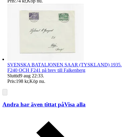
Pris:
74 kr
,
Köp nu
.
SVENSKA BATALJONEN SAAR (TYSKLAND) 1935.
F240 OCH F241 på brev till Falkenberg
Sluttid
9 aug 22:33
.
Pris:
198 kr
,
Köp nu
.
Andra har även tittat på
Visa alla