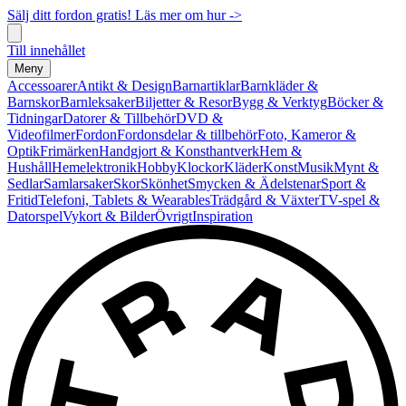
Sälj ditt fordon gratis! Läs mer om hur ->
Till innehållet
Meny
Accessoarer
Antikt & Design
Barnartiklar
Barnkläder &
Barnskor
Barnleksaker
Biljetter & Resor
Bygg & Verktyg
Böcker &
Tidningar
Datorer & Tillbehör
DVD &
Videofilmer
Fordon
Fordonsdelar & tillbehör
Foto, Kameror &
Optik
Frimärken
Handgjort & Konsthantverk
Hem &
Hushåll
Hemelektronik
Hobby
Klockor
Kläder
Konst
Musik
Mynt &
Sedlar
Samlarsaker
Skor
Skönhet
Smycken & Ädelstenar
Sport &
Fritid
Telefoni, Tablets & Wearables
Trädgård & Växter
TV-spel &
Datorspel
Vykort & Bilder
Övrigt
Inspiration