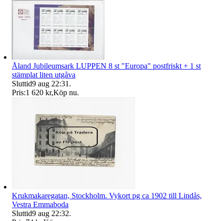
Åland Jubileumsark LUPPEN 8 st "Europa" postfriskt + 1 st
stämplat liten utgåva
Sluttid
9 aug 22:31
.
Pris:
1 620 kr
,
Köp nu
.
Krukmakaregatan, Stockholm. Vykort pg ca 1902 till Lindås,
Vestra Emmaboda
Sluttid
9 aug 22:32
.