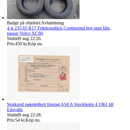
Badge på objektet:
Avhämtning
4 st 235 65 R17 Friktionsdäck Continental beg utan fälg,
passar Volvo XC60
Sluttid
9 aug 22:26
.
Pris:
450 kr
,
Köp nu
.
Storkund paketetikett företag ASEA Stockholm 4 1961 till
Edsvalla
Sluttid
9 aug 22:28
.
Pris:
54 kr
,
Köp nu
.