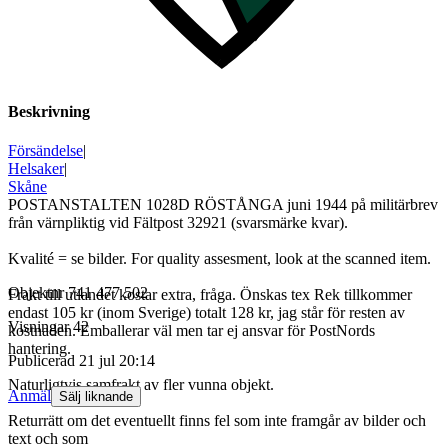
Beskrivning
Försändelse
|
Helsaker
|
Skåne
POSTANSTALTEN 1028D RÖSTÅNGA juni 1944 på militärbrev
från värnpliktig vid Fältpost 32921 (svarsmärke kvar).
Kvalité = se bilder. For quality assesment, look at the scanned item.
Objektnr
741 477 502
Frakt till utlandet kostar extra, fråga. Önskas tex Rek tillkommer
endast 105 kr (inom Sverige) totalt 128 kr, jag står för resten av
Visningar
42
kostnaden. Emballerar väl men tar ej ansvar för PostNords
hantering.
Publicerad
21 jul 20:14
Naturligtvis samfrakt av fler vunna objekt.
Anmäl
Sälj liknande
Returrätt om det eventuellt finns fel som inte framgår av bilder och
text och som