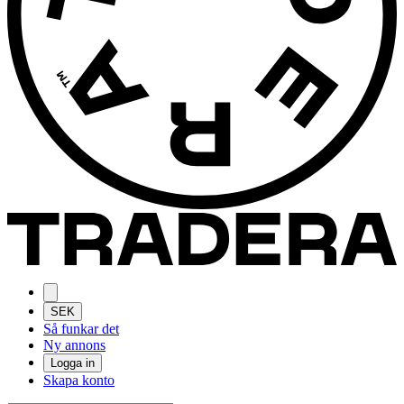
SEK
Så funkar det
Ny annons
Logga in
Skapa konto