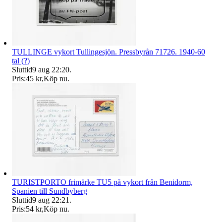
TULLINGE vykort Tullingesjön. Pressbyrån 71726. 1940-60
tal (?)
Sluttid
9 aug 22:20
.
Pris:
45 kr
,
Köp nu
.
TURISTPORTO frimärke TU5 på vykort från Benidorm,
Spanien till Sundbyberg
Sluttid
9 aug 22:21
.
Pris:
54 kr
,
Köp nu
.