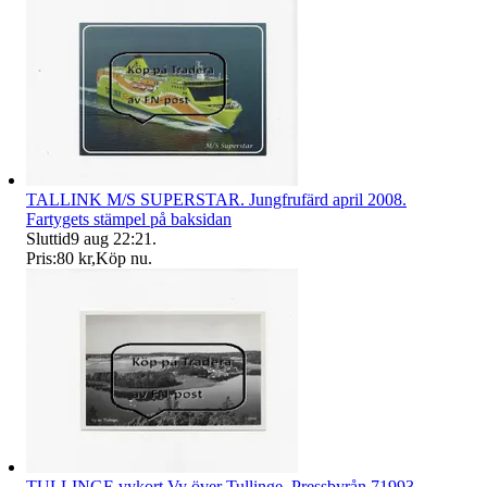
TALLINK M/S SUPERSTAR. Jungfrufärd april 2008.
Fartygets stämpel på baksidan
Sluttid
9 aug 22:21
.
Pris:
80 kr
,
Köp nu
.
TULLINGE vykort Vy över Tullinge. Pressbyrån 71993.