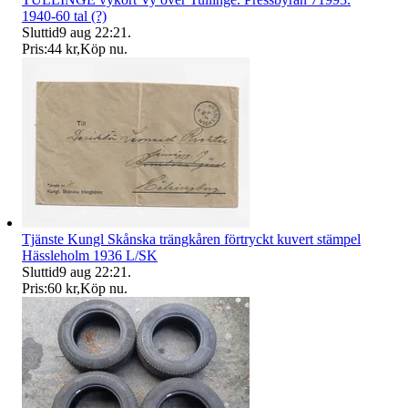
1940-60 tal (?)
Sluttid
9 aug 22:21
.
Pris:
44 kr
,
Köp nu
.
Tjänste Kungl Skånska trängkåren förtryckt kuvert stämpel
Hässleholm 1936 L/SK
Sluttid
9 aug 22:21
.
Pris:
60 kr
,
Köp nu
.