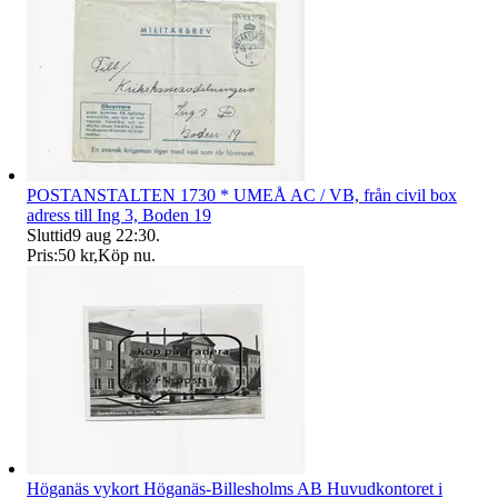
POSTANSTALTEN 1730 * UMEÅ AC / VB, från civil box
adress till Ing 3, Boden 19
Sluttid
9 aug 22:30
.
Pris:
50 kr
,
Köp nu
.
Höganäs vykort Höganäs-Billesholms AB Huvudkontoret i