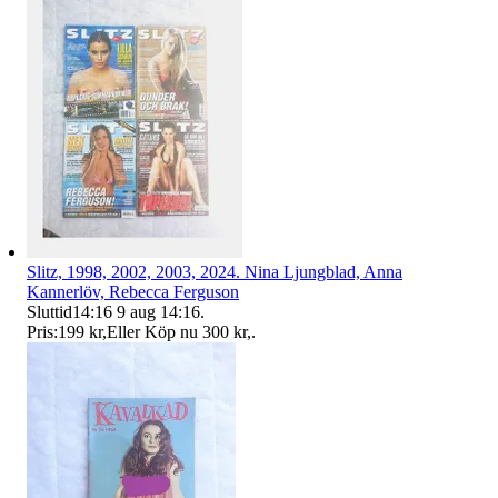
Slitz, 1998, 2002, 2003, 2024. Nina Ljungblad, Anna
Kannerlöv, Rebecca Ferguson
Sluttid
14:16
9 aug 14:16
.
Pris:
199 kr
,
Eller Köp nu
300 kr
,
.