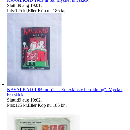
KAVALKAD 1969 nr 39. Mycket fint skick.
Sluttid
9 aug 19:01
.
Pris:
125 kr
,
Eller Köp nu
185 kr
,
.
KAVALKAD 1969 nr 51. "- En exklusiv herrtidning". Mycket
bra skick.
Sluttid
9 aug 19:02
.
Pris:
125 kr
,
Eller Köp nu
185 kr
,
.