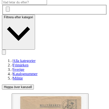
Filtrera efter kategori
/
Alla kategorier
/
Frimärken
/
Sverige
/
Katalognummer
/
Militär
Hoppa över karusell