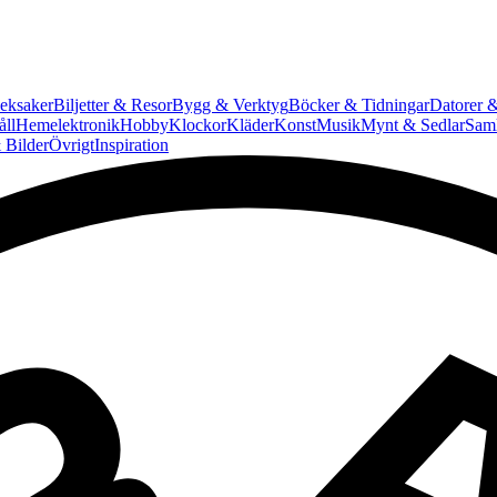
eksaker
Biljetter & Resor
Bygg & Verktyg
Böcker & Tidningar
Datorer &
ll
Hemelektronik
Hobby
Klockor
Kläder
Konst
Musik
Mynt & Sedlar
Saml
 Bilder
Övrigt
Inspiration