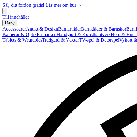
Sälj ditt fordon gratis! Läs mer om hur ->
Till innehållet
Meny
Accessoarer
Antikt & Design
Barnartiklar
Barnkläder & Barnskor
Barnl
Kameror & Optik
Frimärken
Handgjort & Konsthantverk
Hem & Hushå
Tablets & Wearables
Trädgård & Växter
TV-spel & Datorspel
Vykort &