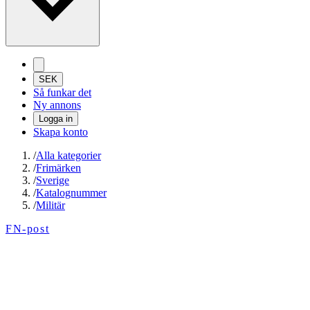
SEK
Så funkar det
Ny annons
Logga in
Skapa konto
/
Alla kategorier
/
Frimärken
/
Sverige
/
Katalognummer
/
Militär
FN-post