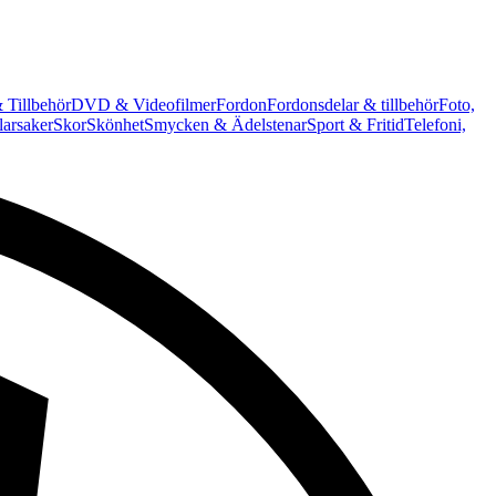
 Tillbehör
DVD & Videofilmer
Fordon
Fordonsdelar & tillbehör
Foto,
arsaker
Skor
Skönhet
Smycken & Ädelstenar
Sport & Fritid
Telefoni,