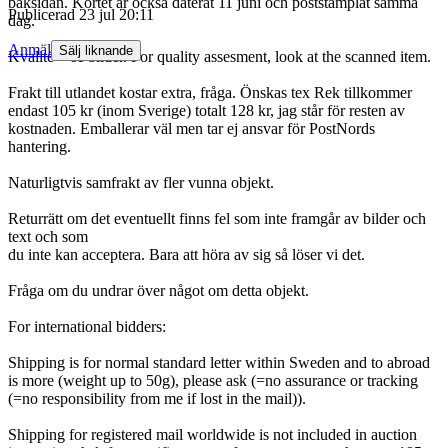
baksidan. Kortet är också daterat 11 juni och poststämplat samma
Publicerad
23 jul 20:11
dag.
Anmäl
Sälj liknande
Kvalité = se bilder. For quality assesment, look at the scanned item.
Frakt till utlandet kostar extra, fråga. Önskas tex Rek tillkommer
endast 105 kr (inom Sverige) totalt 128 kr, jag står för resten av
kostnaden. Emballerar väl men tar ej ansvar för PostNords
hantering.
Naturligtvis samfrakt av fler vunna objekt.
Returrätt om det eventuellt finns fel som inte framgår av bilder och
text och som
du inte kan acceptera. Bara att höra av sig så löser vi det.
Fråga om du undrar över något om detta objekt.
For international bidders:
Shipping is for normal standard letter within Sweden and to abroad
is more (weight up to 50g), please ask (=no assurance or tracking
(=no responsibility from me if lost in the mail)).
Shipping for registered mail worldwide is not included in auction