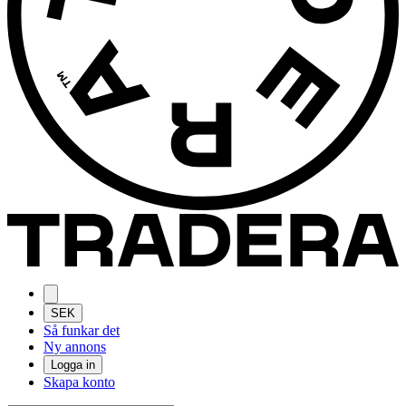
SEK
Så funkar det
Ny annons
Logga in
Skapa konto