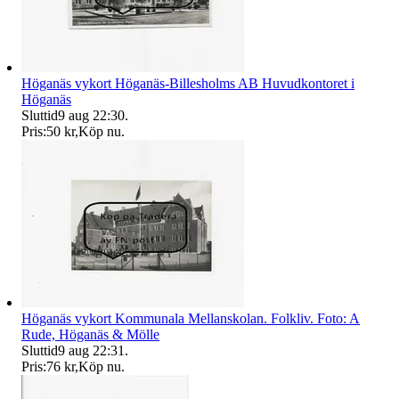
Höganäs vykort Höganäs-Billesholms AB Huvudkontoret i
Höganäs
Sluttid
9 aug 22:30
.
Pris:
50 kr
,
Köp nu
.
Höganäs vykort Kommunala Mellanskolan. Folkliv. Foto: A
Rude, Höganäs & Mölle
Sluttid
9 aug 22:31
.
Pris:
76 kr
,
Köp nu
.