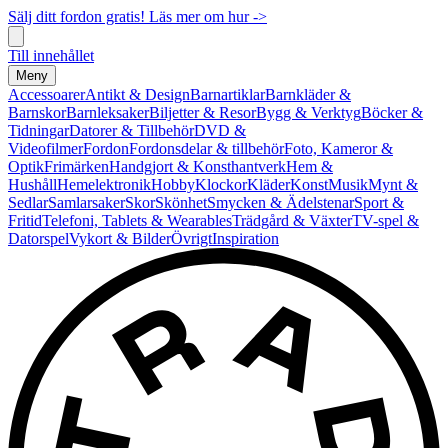
Sälj ditt fordon gratis! Läs mer om hur ->
Till innehållet
Meny
Accessoarer
Antikt & Design
Barnartiklar
Barnkläder &
Barnskor
Barnleksaker
Biljetter & Resor
Bygg & Verktyg
Böcker &
Tidningar
Datorer & Tillbehör
DVD &
Videofilmer
Fordon
Fordonsdelar & tillbehör
Foto, Kameror &
Optik
Frimärken
Handgjort & Konsthantverk
Hem &
Hushåll
Hemelektronik
Hobby
Klockor
Kläder
Konst
Musik
Mynt &
Sedlar
Samlarsaker
Skor
Skönhet
Smycken & Ädelstenar
Sport &
Fritid
Telefoni, Tablets & Wearables
Trädgård & Växter
TV-spel &
Datorspel
Vykort & Bilder
Övrigt
Inspiration