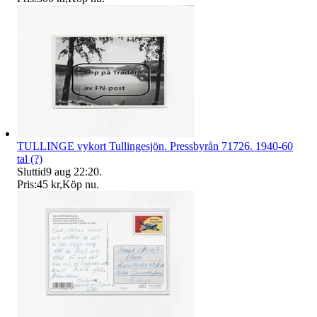
TULLINGE vykort Tullingesjön. Pressbyrån 71726. 1940-60
tal (?)
Sluttid
9 aug 22:20
.
Pris:
45 kr
,
Köp nu
.