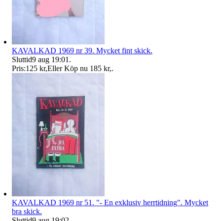
KAVALKAD 1969 nr 39. Mycket fint skick.
Sluttid
9 aug 19:01
.
Pris:
125 kr
,
Eller Köp nu
185 kr
,
.
KAVALKAD 1969 nr 51. "- En exklusiv herrtidning". Mycket
bra skick.
Sluttid
9 aug 19:02
.