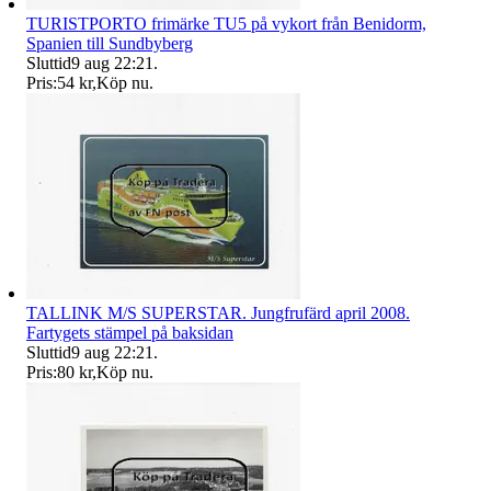
TURISTPORTO frimärke TU5 på vykort från Benidorm,
Spanien till Sundbyberg
Sluttid
9 aug 22:21
.
Pris:
54 kr
,
Köp nu
.
TALLINK M/S SUPERSTAR. Jungfrufärd april 2008.
Fartygets stämpel på baksidan
Sluttid
9 aug 22:21
.
Pris:
80 kr
,
Köp nu
.