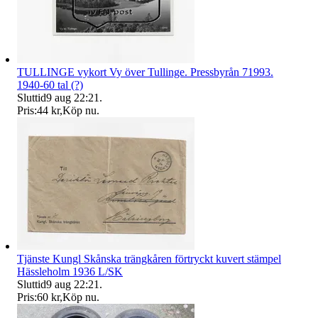
TULLINGE vykort Vy över Tullinge. Pressbyrån 71993.
1940-60 tal (?)
Sluttid
9 aug 22:21
.
Pris:
44 kr
,
Köp nu
.
Tjänste Kungl Skånska trängkåren förtryckt kuvert stämpel
Hässleholm 1936 L/SK
Sluttid
9 aug 22:21
.
Pris:
60 kr
,
Köp nu
.