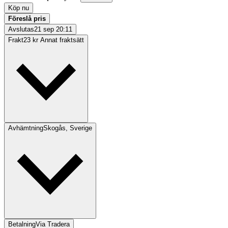
Köp nu
Föreslå pris
Avslutas
21 sep 20:11
Frakt
23 kr Annat fraktsätt
Avhämtning
Skogås, Sverige
Betalning
Via Tradera