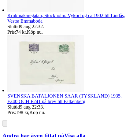
Krukmakaregatan, Stockholm. Vykort pg ca 1902 till Lindås,
Vestra Emmaboda
Sluttid
9 aug 22:32
.
Pris:
74 kr
,
Köp nu
.
SVENSKA BATALJONEN SAAR (TYSKLAND) 1935.
F240 OCH F241 på brev till Falkenberg
Sluttid
9 aug 22:33
.
Pris:
198 kr
,
Köp nu
.
Andra har även tittat på
Visa alla