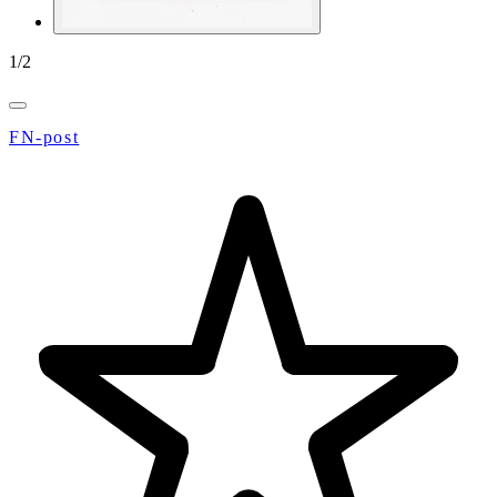
1
/
2
FN-post