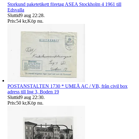
Storkund paketetikett företag ASEA Stockholm 4 1961 till
Edsvalla
Sluttid
9 aug 22:28
.
Pris:
54 kr
,
Köp nu
.
POSTANSTALTEN 1730 * UMEÅ AC / VB, från civil box
adress till Ing 3, Boden 19
Sluttid
9 aug 22:30
.
Pris:
50 kr
,
Köp nu
.