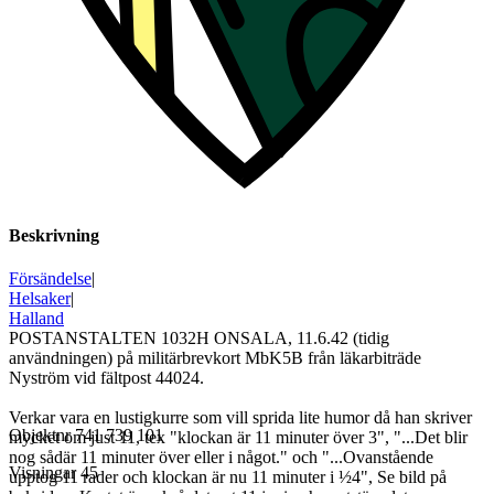
Beskrivning
Försändelse
|
Helsaker
|
Halland
POSTANSTALTEN 1032H ONSALA, 11.6.42 (tidig
användningen) på militärbrevkort MbK5B från läkarbiträde
Nyström vid fältpost 44024.
Verkar vara en lustigkurre som vill sprida lite humor då han skriver
Objektnr
741 739 101
mycket om just 11, tex "klockan är 11 minuter över 3", "...Det blir
nog sådär 11 minuter över eller i något." och "...Ovanstående
Visningar
45
upptog 11 rader och klockan är nu 11 minuter i ½4", Se bild på