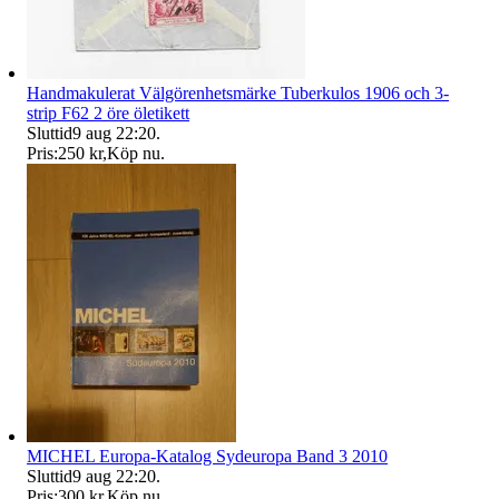
Handmakulerat Välgörenhetsmärke Tuberkulos 1906 och 3-
strip F62 2 öre öletikett
Sluttid
9 aug 22:20
.
Pris:
250 kr
,
Köp nu
.
MICHEL Europa-Katalog Sydeuropa Band 3 2010
Sluttid
9 aug 22:20
.
Pris:
300 kr
,
Köp nu
.