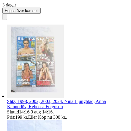
3 dagar
Hoppa över karusell
Slitz, 1998, 2002, 2003, 2024. Nina Ljungblad, Anna
Kannerlöv, Rebecca Ferguson
Sluttid
14:16
9 aug 14:16
.
Pris:
199 kr
,
Eller Köp nu
300 kr
,
.