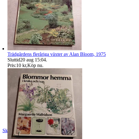
Trädgårdens fleråriga växter av Alan Bloom, 1975
Sluttid
20 aug 15:04
.
Pris:
10 kr
,
Köp nu
.
Skopanandersson