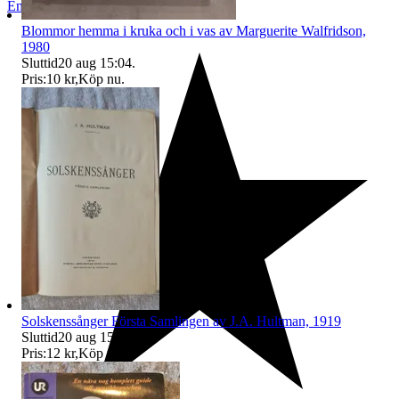
Enköping
,
Sverige
Blommor hemma i kruka och i vas av Marguerite Walfridson,
1980
Sluttid
20 aug 15:04
.
Pris:
10 kr
,
Köp nu
.
Solskenssånger Första Samlingen av J.A. Hultman, 1919
Sluttid
20 aug 15:04
.
Pris:
12 kr
,
Köp nu
.