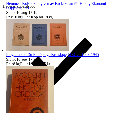
Hemmets Kokbok, utgiven av Fackskolan för Huslig Ekonomi
Traderas köparskydd
i Uppsala, 1915
Sluttid
16 aug 17:19
.
Pris:
10 kr
,
Eller Köp nu
18 kr
,
.
Programblad för Enköpings Kretsloge,I.O.G.T 1943-1945
Sluttid
16 aug 17:25
.
Pris:
8 kr
,
Eller Köp nu
15 kr
,
.