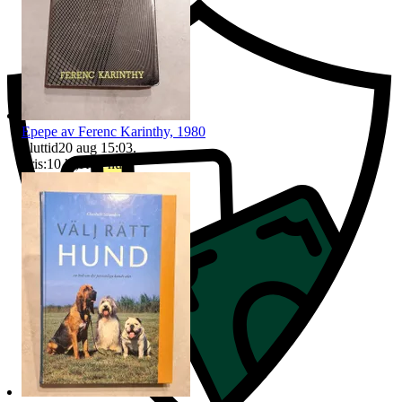
Epepe av Ferenc Karinthy, 1980
Sluttid
20 aug 15:03
.
Pris:
10 kr
,
Köp nu
.