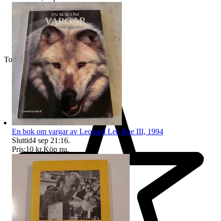
Toppsäljare
En bok om vargar av Leonard Lee Rue III, 1994
Sluttid
4 sep 21:16
.
Pris:
10 kr
,
Köp nu
.