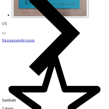
1
/
5
Skopanandersson
Samfrakt
7 dagar