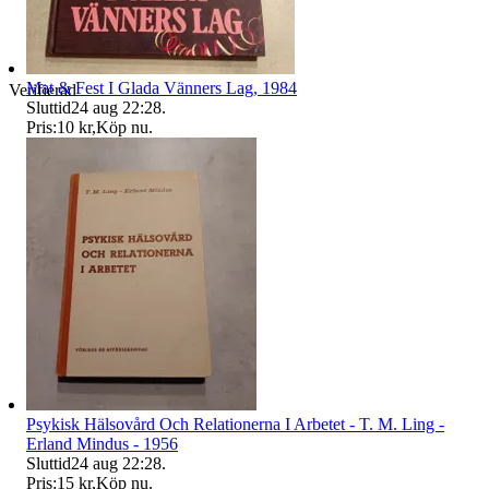
Mat & Fest I Glada Vänners Lag, 1984
Verifierad
Sluttid
24 aug 22:28
.
Pris:
10 kr
,
Köp nu
.
Psykisk Hälsovård Och Relationerna I Arbetet - T. M. Ling -
Erland Mindus - 1956
Sluttid
24 aug 22:28
.
Pris:
15 kr
,
Köp nu
.