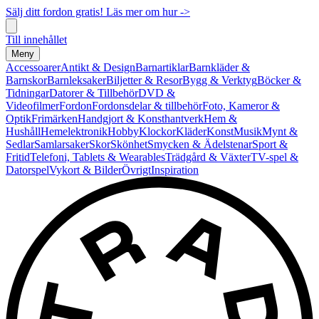
Sälj ditt fordon gratis! Läs mer om hur ->
Till innehållet
Meny
Accessoarer
Antikt & Design
Barnartiklar
Barnkläder &
Barnskor
Barnleksaker
Biljetter & Resor
Bygg & Verktyg
Böcker &
Tidningar
Datorer & Tillbehör
DVD &
Videofilmer
Fordon
Fordonsdelar & tillbehör
Foto, Kameror &
Optik
Frimärken
Handgjort & Konsthantverk
Hem &
Hushåll
Hemelektronik
Hobby
Klockor
Kläder
Konst
Musik
Mynt &
Sedlar
Samlarsaker
Skor
Skönhet
Smycken & Ädelstenar
Sport &
Fritid
Telefoni, Tablets & Wearables
Trädgård & Växter
TV-spel &
Datorspel
Vykort & Bilder
Övrigt
Inspiration