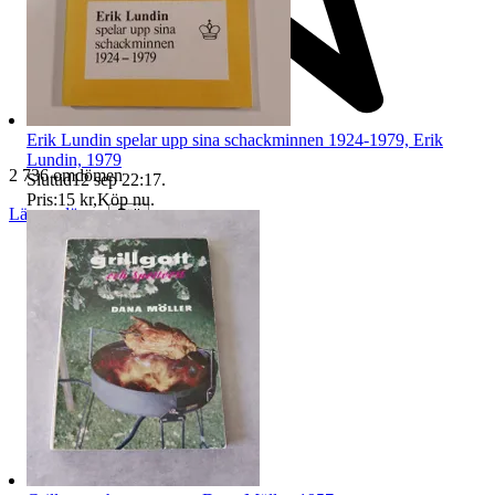
Erik Lundin spelar upp sina schackminnen 1924-1979, Erik
Lundin, 1979
2 736 omdömen
Sluttid
12 sep 22:17
.
Pris:
15 kr
,
Köp nu
.
Läs omdömen
Följ