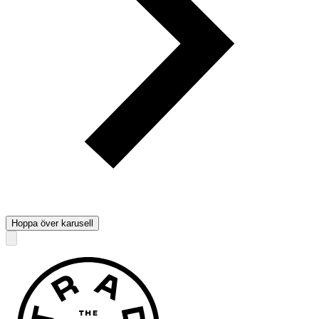
Hoppa över karusell