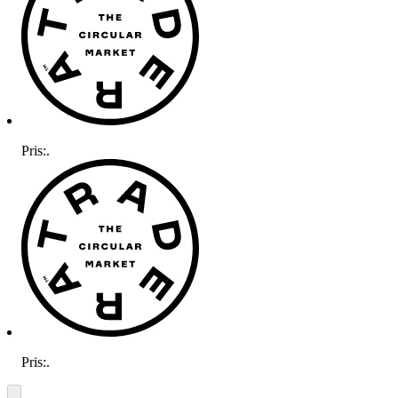
Pris:
.
Pris:
.