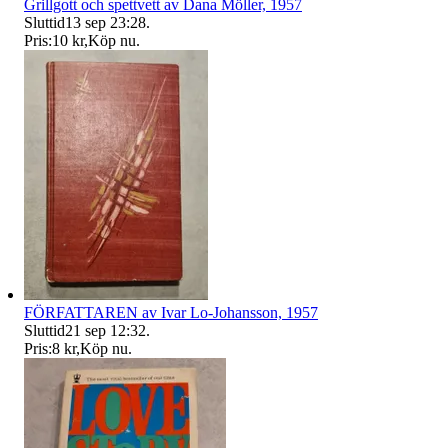
Grillgott och spettvett av Dana Möller, 1957
Sluttid
13 sep 23:28
.
Pris:
10 kr
,
Köp nu
.
FÖRFATTAREN av Ivar Lo-Johansson, 1957
Sluttid
21 sep 12:32
.
Pris:
8 kr
,
Köp nu
.