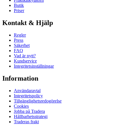
Fraktkalkylatorn
Butik
Priser
Kontakt & Hjälp
Regler
Press
Säkerhet
FAQ
Vad är nytt?
Kundservice
Integritetsinställningar
Information
Användaravtal
Integritetspolicy
Tillgänglighetsredogörelse
Cookies
Jobba på Tradera
Hållbarhetsstrategi
Traderas frakt