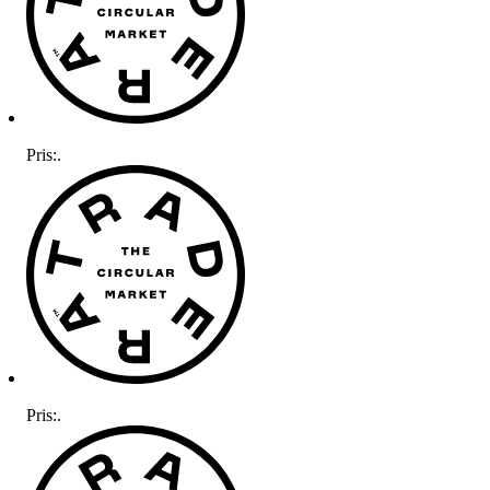
Pris:
.
Pris:
.