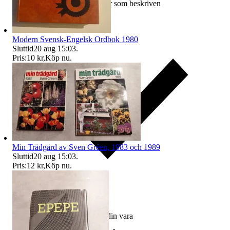
Ersättning om varan inte är som beskriven
Modern Svensk-Engelsk Ordbok 1980
Sluttid
20 aug 15:03
.
Pris:
10 kr
,
Köp nu
.
Min Trädgård av Sven Gréen, 1983 och 1989
Sluttid
20 aug 15:03
.
Pris:
12 kr
,
Köp nu
.
Ersättning om du inte får din vara