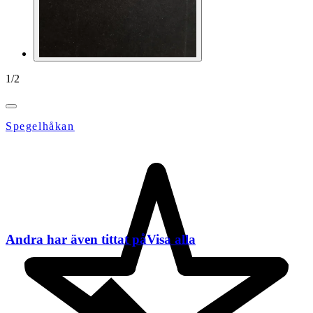
1
/
2
Spegelhåkan
Andra har även tittat på
Visa alla