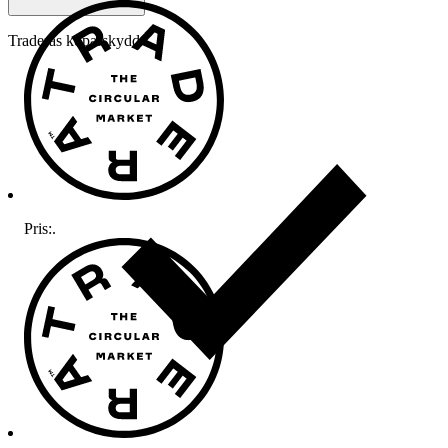
Traderas köparskydd
Pris:
.