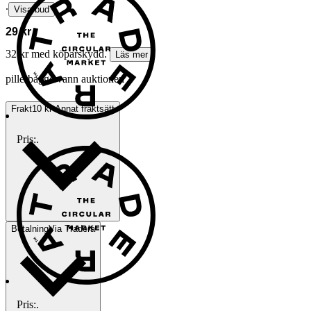
∙
Visa bud
29 kr
32 kr med köparskydd.
Läs mer
pillerbagge vann auktionen
Frakt
10 kr Annat fraktsätt
Pris:
.
Betalning
Via Tradera
Pris:
.