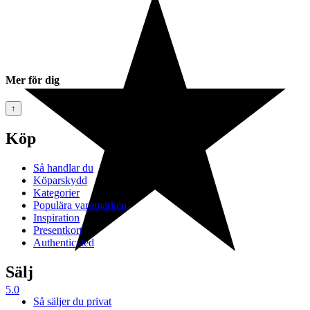
Mer för dig
↑
Köp
Så handlar du
Köparskydd
Kategorier
Populära varumärken
Inspiration
Presentkort
Authenticated
Sälj
5.0
Så säljer du privat