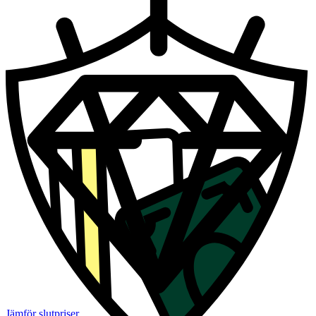
Jämför slutpriser