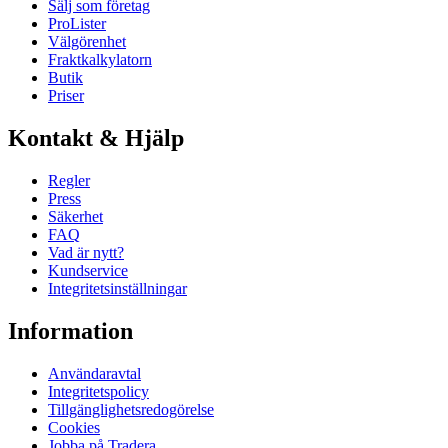
Sälj som företag
ProLister
Välgörenhet
Fraktkalkylatorn
Butik
Priser
Kontakt & Hjälp
Regler
Press
Säkerhet
FAQ
Vad är nytt?
Kundservice
Integritetsinställningar
Information
Användaravtal
Integritetspolicy
Tillgänglighetsredogörelse
Cookies
Jobba på Tradera