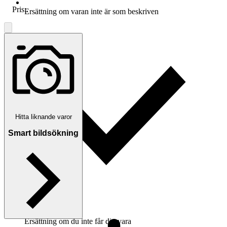
Pris:
.
Ersättning om varan inte är som beskriven
Hitta liknande varor
Smart bildsökning
Ersättning om du inte får din vara