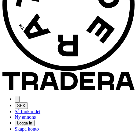
SEK
Så funkar det
Ny annons
Logga in
Skapa konto