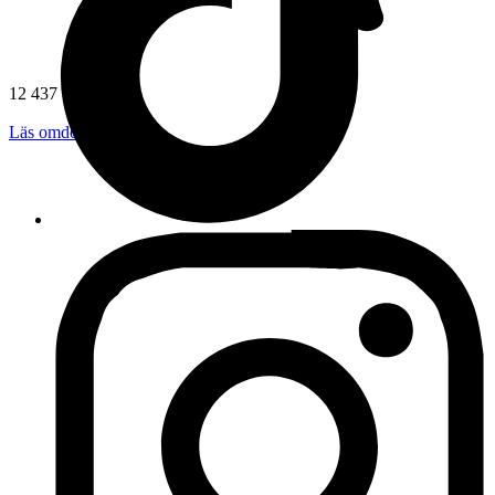
12 437 omdömen
Läs omdömen
Följ