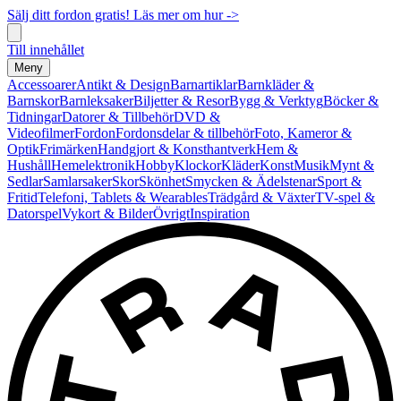
Sälj ditt fordon gratis! Läs mer om hur ->
Till innehållet
Meny
Accessoarer
Antikt & Design
Barnartiklar
Barnkläder &
Barnskor
Barnleksaker
Biljetter & Resor
Bygg & Verktyg
Böcker &
Tidningar
Datorer & Tillbehör
DVD &
Videofilmer
Fordon
Fordonsdelar & tillbehör
Foto, Kameror &
Optik
Frimärken
Handgjort & Konsthantverk
Hem &
Hushåll
Hemelektronik
Hobby
Klockor
Kläder
Konst
Musik
Mynt &
Sedlar
Samlarsaker
Skor
Skönhet
Smycken & Ädelstenar
Sport &
Fritid
Telefoni, Tablets & Wearables
Trädgård & Växter
TV-spel &
Datorspel
Vykort & Bilder
Övrigt
Inspiration