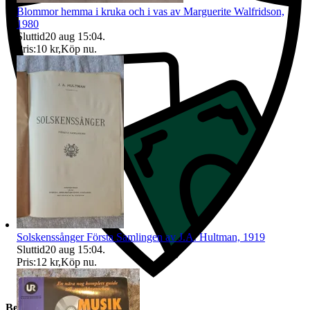
Blommor hemma i kruka och i vas av Marguerite Walfridson,
1980
Sluttid
20 aug 15:04
.
Pris:
10 kr
,
Köp nu
.
Solskenssånger Första Samlingen av J.A. Hultman, 1919
Sluttid
20 aug 15:04
.
Pris:
12 kr
,
Köp nu
.
Beskrivning