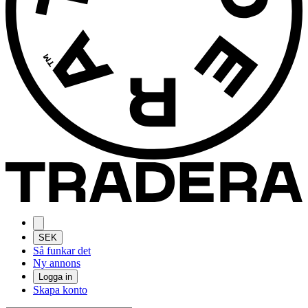
SEK
Så funkar det
Ny annons
Logga in
Skapa konto