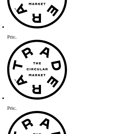
Pris:
.
Pris:
.