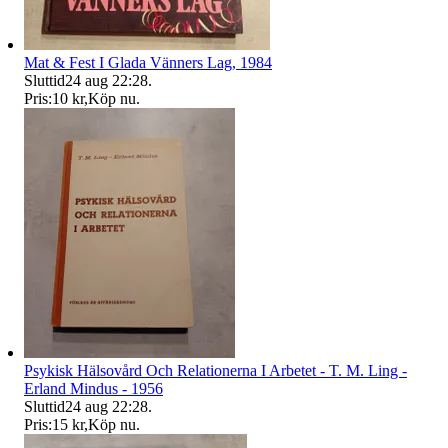
Mat & Fest I Glada Vänners Lag, 1984
Sluttid
24 aug 22:28
.
Pris:
10 kr
,
Köp nu
.
Psykisk Hälsovård Och Relationerna I Arbetet - T. M. Ling -
Erland Mindus - 1956
Sluttid
24 aug 22:28
.
Pris:
15 kr
,
Köp nu
.