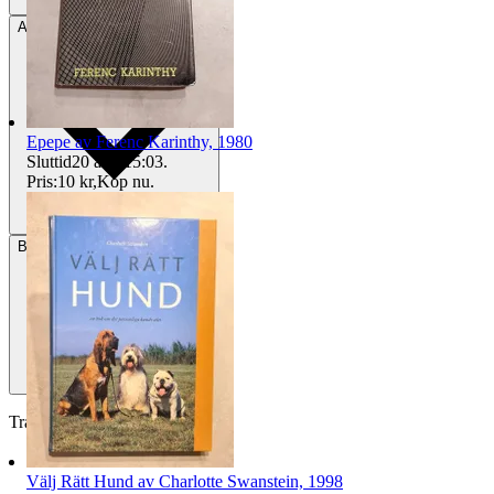
Avhämtning
Enköping, Sverige
Epepe av Ferenc Karinthy, 1980
Sluttid
20 aug 15:03
.
Pris:
10 kr
,
Köp nu
.
Betalning
Via Tradera
Traderas köparskydd
Välj Rätt Hund av Charlotte Swanstein, 1998