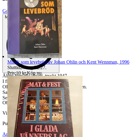
Gott använt skick
Mindre tecken på användning
Musik som levebröd av Johan Ohlin och Kent Wennman, 1996
Sluttid
24 aug 22:27
.
Pris:
10 kr
,
Köp nu
.
Äldre frimärksalbum, tryckt 1947.
I fint skick, se bilder.
OBS bara album, innehåller inga frimärken.
Samfraktar vid flera köp
Se även mina andra auktioner
Objektnr
741 159 914
Visningar
77
Publicerad
19 jul 18:50
Anmäl
Sälj liknande