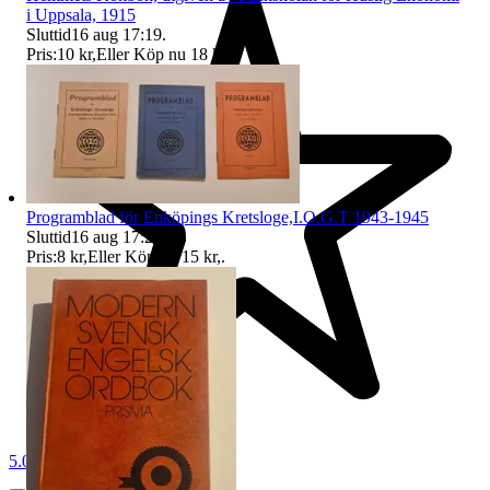
i Uppsala, 1915
Sluttid
16 aug 17:19
.
Pris:
10 kr
,
Eller Köp nu
18 kr
,
.
Programblad för Enköpings Kretsloge,I.O.G.T 1943-1945
Sluttid
16 aug 17:25
.
Pris:
8 kr
,
Eller Köp nu
15 kr
,
.
5.0