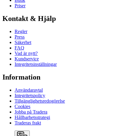
Butik
Priser
Kontakt & Hjälp
Regler
Press
Säkerhet
FAQ
Vad är nytt?
Kundservice
Integritetsinställningar
Information
Användaravtal
Integritetspolicy
Tillgänglighetsredogörelse
Cookies
Jobba på Tradera
Hållbarhetsstrategi
Traderas frakt