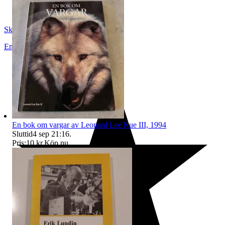
Skopanandersson
Enköping
,
Sverige
En bok om vargar av Leonard Lee Rue III, 1994
Sluttid
4 sep 21:16
.
Pris:
10 kr
,
Köp nu
.