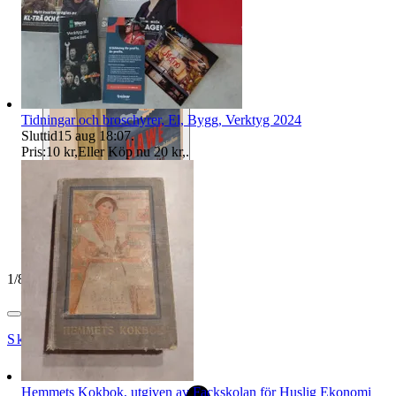
Tidningar och broschyrer, El, Bygg, Verktyg 2024
Sluttid
15 aug 18:07
.
Pris:
10 kr
,
Eller Köp nu
20 kr
,
.
1
/
8
Skopanandersson
Hemmets Kokbok, utgiven av Fackskolan för Huslig Ekonomi