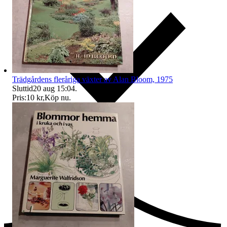
Trädgårdens fleråriga växter av Alan Bloom, 1975
Sluttid
20 aug 15:04
.
Pris:
10 kr
,
Köp nu
.
Ersättning om du inte får din vara