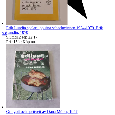
Erik Lundin spelar upp sina schackminnen 1924-1979, Erik
Lundin, 1979
5.0
Sluttid
12 sep 22:17
.
Pris:
15 kr
,
Köp nu
.
Grillgott och spettvett av Dana Möller, 1957