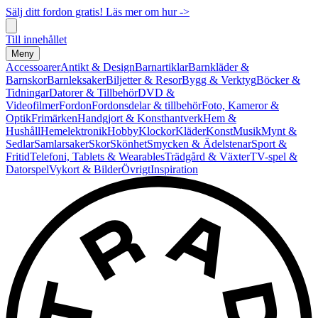
Sälj ditt fordon gratis! Läs mer om hur ->
Till innehållet
Meny
Accessoarer
Antikt & Design
Barnartiklar
Barnkläder &
Barnskor
Barnleksaker
Biljetter & Resor
Bygg & Verktyg
Böcker &
Tidningar
Datorer & Tillbehör
DVD &
Videofilmer
Fordon
Fordonsdelar & tillbehör
Foto, Kameror &
Optik
Frimärken
Handgjort & Konsthantverk
Hem &
Hushåll
Hemelektronik
Hobby
Klockor
Kläder
Konst
Musik
Mynt &
Sedlar
Samlarsaker
Skor
Skönhet
Smycken & Ädelstenar
Sport &
Fritid
Telefoni, Tablets & Wearables
Trädgård & Växter
TV-spel &
Datorspel
Vykort & Bilder
Övrigt
Inspiration