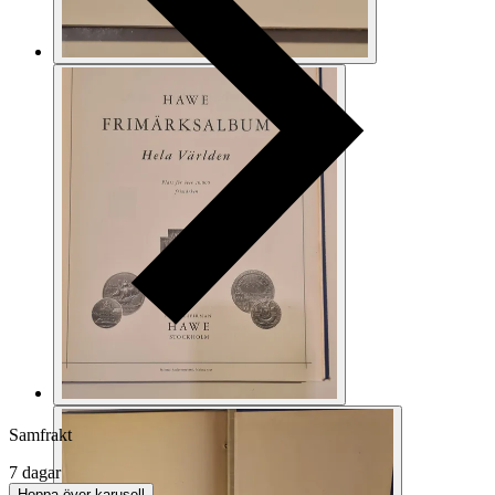
Samfrakt
7 dagar
Hoppa över karusell