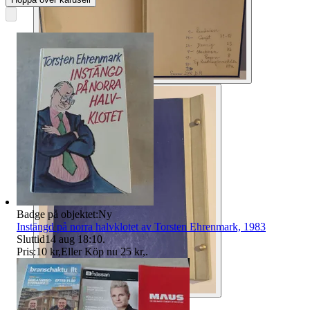
Badge på objektet:
Ny
Instängd på norra halvklotet av Torsten Ehrenmark, 1983
Sluttid
14 aug 18:10
.
Pris:
10 kr
,
Eller Köp nu
25 kr
,
.