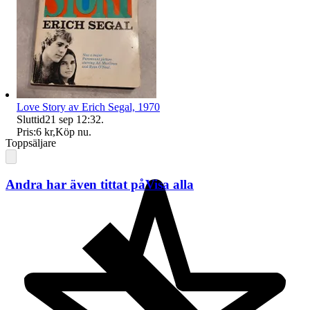
Love Story av Erich Segal, 1970
Sluttid
21 sep 12:32
.
Pris:
6 kr
,
Köp nu
.
Toppsäljare
Andra har även tittat på
Visa alla