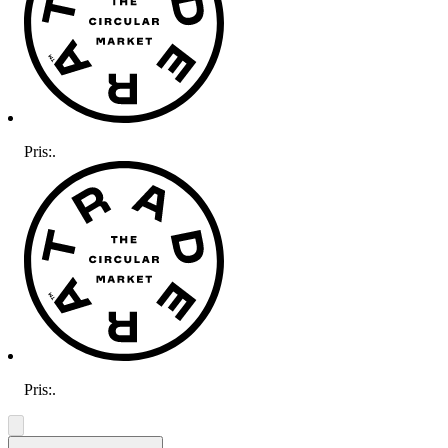
Pris:
.
Pris:
.