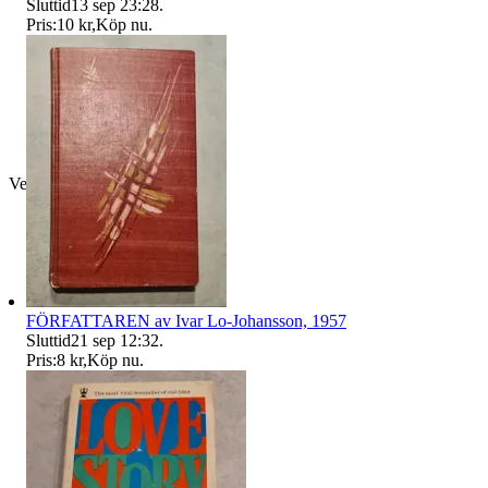
Sluttid
13 sep 23:28
.
Pris:
10 kr
,
Köp nu
.
Verifierad
FÖRFATTAREN av Ivar Lo-Johansson, 1957
Sluttid
21 sep 12:32
.
Pris:
8 kr
,
Köp nu
.