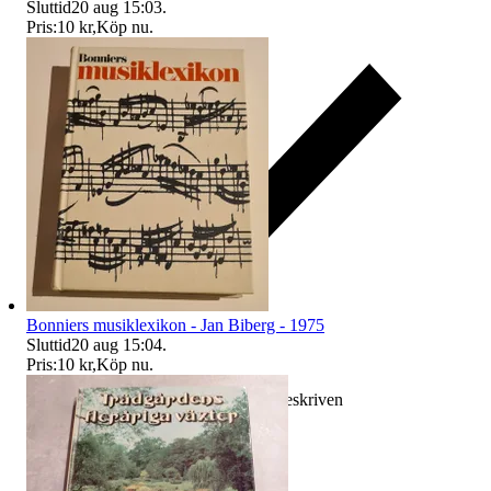
Sluttid
20 aug 15:03
.
Pris:
10 kr
,
Köp nu
.
Bonniers musiklexikon - Jan Biberg - 1975
Sluttid
20 aug 15:04
.
Pris:
10 kr
,
Köp nu
.
Ersättning om varan inte är som beskriven