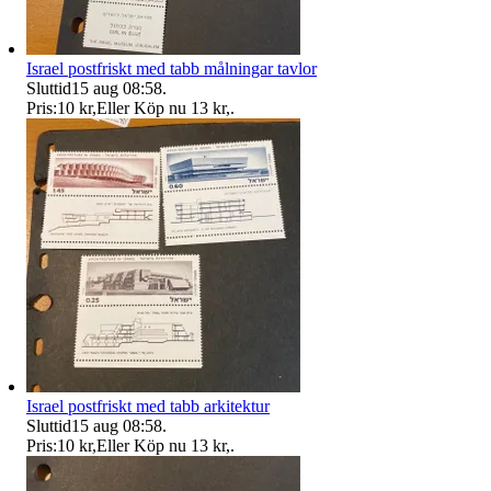
Israel postfriskt med tabb målningar tavlor
Sluttid
15 aug 08:58
.
Pris:
10 kr
,
Eller Köp nu
13 kr
,
.
Israel postfriskt med tabb arkitektur
Sluttid
15 aug 08:58
.
Pris:
10 kr
,
Eller Köp nu
13 kr
,
.