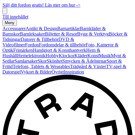
Sälj ditt fordon gratis! Läs mer om hur ->
Till innehållet
Meny
Accessoarer
Antikt & Design
Barnartiklar
Barnkläder &
Barnskor
Barnleksaker
Biljetter & Resor
Bygg & Verktyg
Böcker &
Tidningar
Datorer & Tillbehör
DVD &
Videofilmer
Fordon
Fordonsdelar & tillbehör
Foto, Kameror &
Optik
Frimärken
Handgjort & Konsthantverk
Hem &
Hushåll
Hemelektronik
Hobby
Klockor
Kläder
Konst
Musik
Mynt &
Sedlar
Samlarsaker
Skor
Skönhet
Smycken & Ädelstenar
Sport &
Fritid
Telefoni, Tablets & Wearables
Trädgård & Växter
TV-spel &
Datorspel
Vykort & Bilder
Övrigt
Inspiration