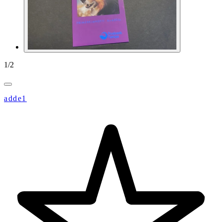
1
/
2
adde1