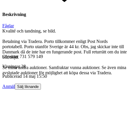
Beskrivning
Fåglar
Kvalité och tandning, se bild.
Betalning via Tradera. Porto tillkommer enligt Post Nords
portotabell. Porto utanför Sverige är 44 kr. Obs, jag skickar inte till
Danmark då de inte har en fungerande post. Full returrätt om du inte
Objektnr
731 579 149
blir nöjd.
Visningar
38
Se mina andra auktioner. Samfraktar vunna auktioner. Se även mina
avslutade auktioner för möjlighet att köpa dessa via Tradera.
Publicerad
14 maj 15:50
Anmäl
Sälj liknande