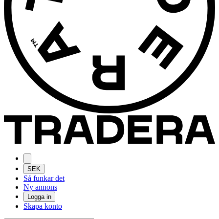
SEK
Så funkar det
Ny annons
Logga in
Skapa konto