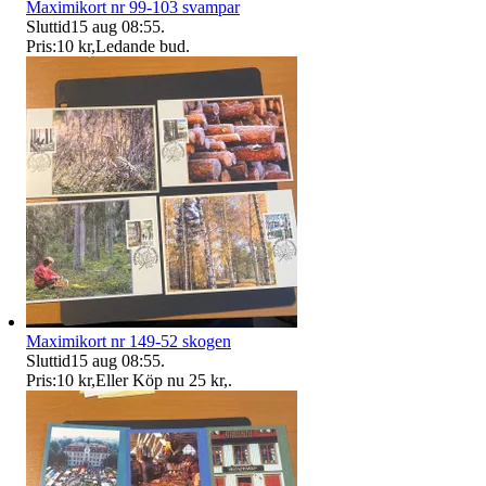
Maximikort nr 99-103 svampar
Sluttid
15 aug 08:55
.
Pris:
10 kr
,
Ledande bud
.
Maximikort nr 149-52 skogen
Sluttid
15 aug 08:55
.
Pris:
10 kr
,
Eller Köp nu
25 kr
,
.