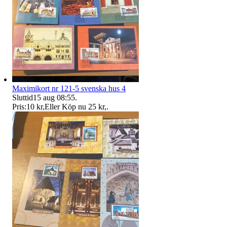
Maximikort nr 121-5 svenska hus 4
Sluttid
15 aug 08:55
.
Pris:
10 kr
,
Eller Köp nu
25 kr
,
.