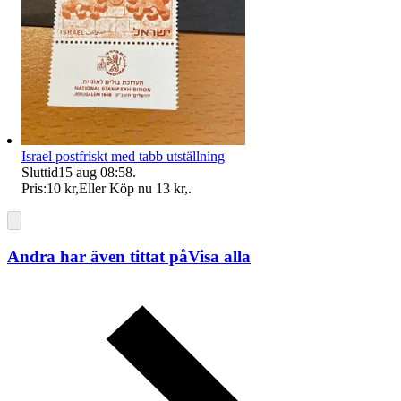
Israel postfriskt med tabb utställning
Sluttid
15 aug 08:58
.
Pris:
10 kr
,
Eller Köp nu
13 kr
,
.
Andra har även tittat på
Visa alla