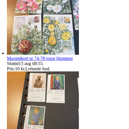
Maximikort nr 74-78 rosor blommor
Sluttid
15 aug 08:55
.
Pris:
10 kr
,
Ledande bud
.