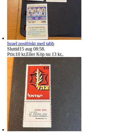
Israel postfriskt med tabb
Sluttid
15 aug 08:58
.
Pris:
10 kr
,
Eller Köp nu
13 kr
,
.