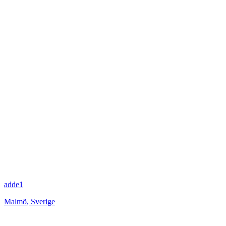
adde1
Malmö
,
Sverige