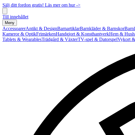
Sälj ditt fordon gratis! Läs mer om hur ->
Till innehållet
Meny
Accessoarer
Antikt & Design
Barnartiklar
Barnkläder & Barnskor
Barnl
Kameror & Optik
Frimärken
Handgjort & Konsthantverk
Hem & Hushå
Tablets & Wearables
Trädgård & Växter
TV-spel & Datorspel
Vykort &