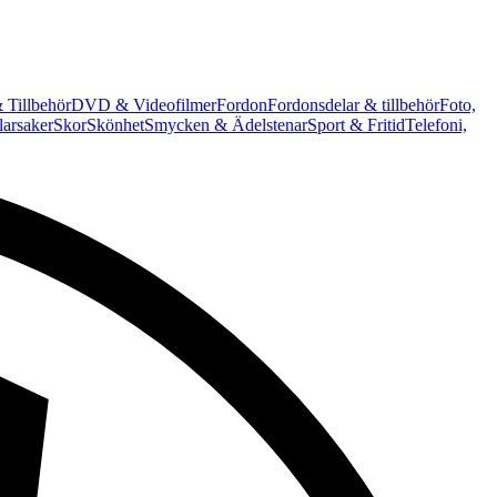
 Tillbehör
DVD & Videofilmer
Fordon
Fordonsdelar & tillbehör
Foto,
arsaker
Skor
Skönhet
Smycken & Ädelstenar
Sport & Fritid
Telefoni,