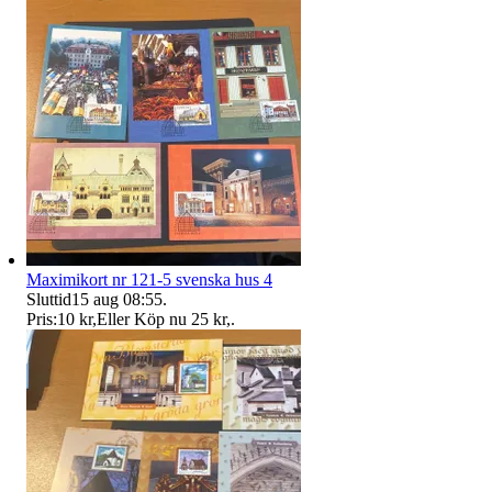
Maximikort nr 121-5 svenska hus 4
Sluttid
15 aug 08:55
.
Pris:
10 kr
,
Eller Köp nu
25 kr
,
.