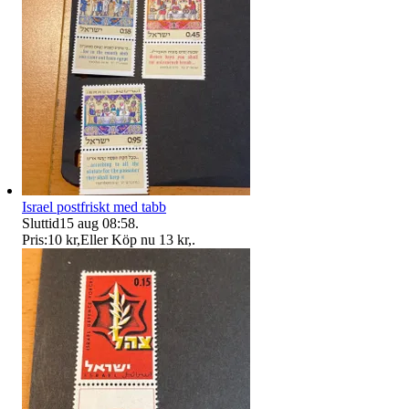
Israel postfriskt med tabb
Sluttid
15 aug 08:58
.
Pris:
10 kr
,
Eller Köp nu
13 kr
,
.