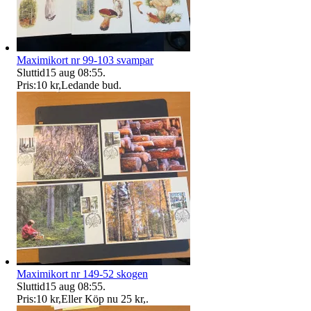
Maximikort nr 99-103 svampar
Sluttid
15 aug 08:55
.
Pris:
10 kr
,
Ledande bud
.
Maximikort nr 149-52 skogen
Sluttid
15 aug 08:55
.
Pris:
10 kr
,
Eller Köp nu
25 kr
,
.