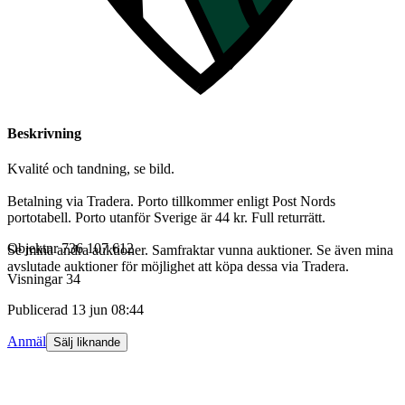
Beskrivning
Kvalité och tandning, se bild.
Betalning via Tradera. Porto tillkommer enligt Post Nords
portotabell. Porto utanför Sverige är 44 kr. Full returrätt.
Objektnr
736 107 612
Se mina andra auktioner. Samfraktar vunna auktioner. Se även mina
avslutade auktioner för möjlighet att köpa dessa via Tradera.
Visningar
34
Publicerad
13 jun 08:44
Anmäl
Sälj liknande