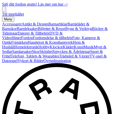
Sälj ditt fordon gratis! Läs mer om hur ->
Till innehållet
Meny
Accessoarer
Antikt & Design
Barnartiklar
Barnkläder &
Barnskor
Barnleksaker
Biljetter & Resor
Bygg & Verktyg
Böcker &
Tidningar
Datorer & Tillbehör
DVD &
Videofilmer
Fordon
Fordonsdelar & tillbehör
Foto, Kameror &
Optik
Frimärken
Handgjort & Konsthantverk
Hem &
Hushåll
Hemelektronik
Hobby
Klockor
Kläder
Konst
Musik
Mynt &
Sedlar
Samlarsaker
Skor
Skönhet
Smycken & Ädelstenar
Sport &
Fritid
Telefoni, Tablets & Wearables
Trädgård & Växter
TV-spel &
Datorspel
Vykort & Bilder
Övrigt
Inspiration