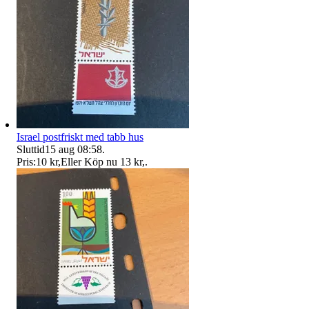
Israel postfriskt med tabb hus
Sluttid
15 aug 08:58
.
Pris:
10 kr
,
Eller Köp nu
13 kr
,
.