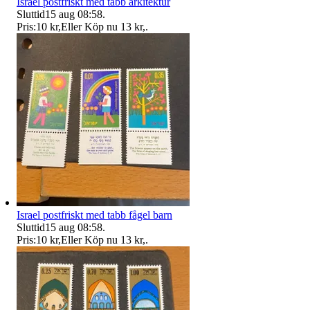
Israel postfriskt med tabb arkitektur
Sluttid
15 aug 08:58
.
Pris:
10 kr
,
Eller Köp nu
13 kr
,
.
Israel postfriskt med tabb fågel barn
Sluttid
15 aug 08:58
.
Pris:
10 kr
,
Eller Köp nu
13 kr
,
.