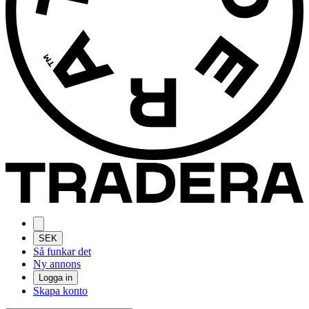
SEK
Så funkar det
Ny annons
Logga in
Skapa konto