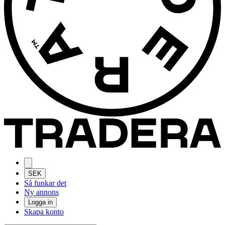
SEK
Så funkar det
Ny annons
Logga in
Skapa konto