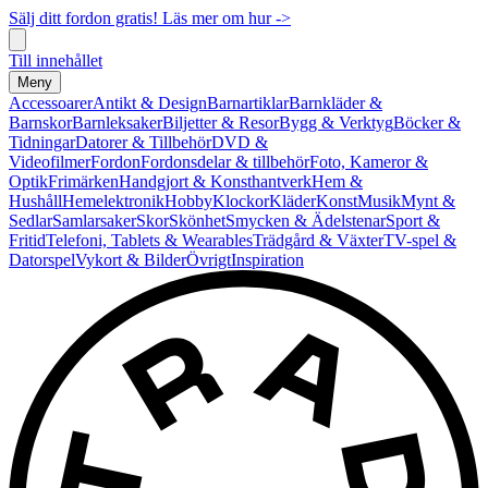
Sälj ditt fordon gratis! Läs mer om hur ->
Till innehållet
Meny
Accessoarer
Antikt & Design
Barnartiklar
Barnkläder &
Barnskor
Barnleksaker
Biljetter & Resor
Bygg & Verktyg
Böcker &
Tidningar
Datorer & Tillbehör
DVD &
Videofilmer
Fordon
Fordonsdelar & tillbehör
Foto, Kameror &
Optik
Frimärken
Handgjort & Konsthantverk
Hem &
Hushåll
Hemelektronik
Hobby
Klockor
Kläder
Konst
Musik
Mynt &
Sedlar
Samlarsaker
Skor
Skönhet
Smycken & Ädelstenar
Sport &
Fritid
Telefoni, Tablets & Wearables
Trädgård & Växter
TV-spel &
Datorspel
Vykort & Bilder
Övrigt
Inspiration