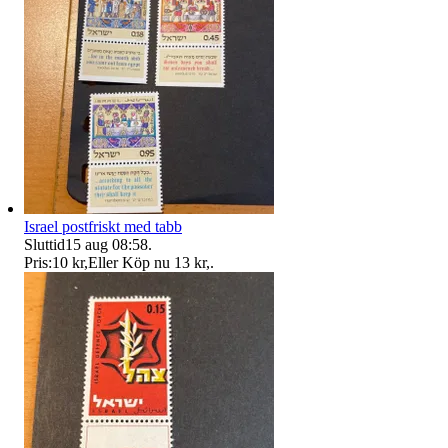
Israel postfriskt med tabb
Sluttid
15 aug 08:58
.
Pris:
10 kr
,
Eller Köp nu
13 kr
,
.