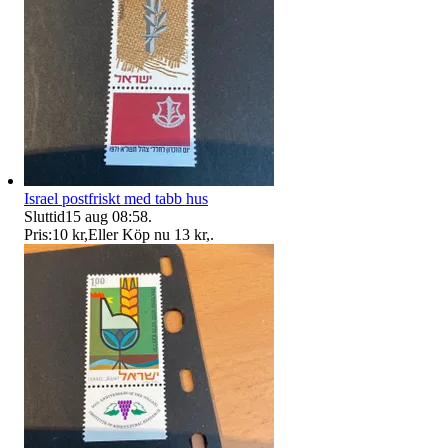
Israel postfriskt med tabb hus
Sluttid
15 aug 08:58
.
Pris:
10 kr
,
Eller Köp nu
13 kr
,
.