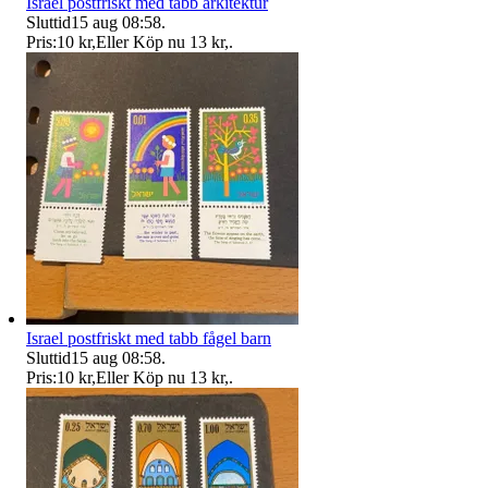
Israel postfriskt med tabb arkitektur
Sluttid
15 aug 08:58
.
Pris:
10 kr
,
Eller Köp nu
13 kr
,
.
Israel postfriskt med tabb fågel barn
Sluttid
15 aug 08:58
.
Pris:
10 kr
,
Eller Köp nu
13 kr
,
.