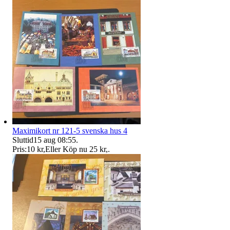
Maximikort nr 121-5 svenska hus 4
Sluttid
15 aug 08:55
.
Pris:
10 kr
,
Eller Köp nu
25 kr
,
.