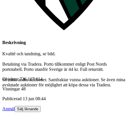
Beskrivning
Kvalité och tandning, se bild.
Betalning via Tradera. Porto tillkommer enligt Post Nords
portotabell. Porto utanför Sverige är 44 kr. Full returrätt.
Objektnr
736 107 614
Se mina andra auktioner. Samfraktar vunna auktioner. Se även mina
avslutade auktioner för möjlighet att köpa dessa via Tradera.
Visningar
48
Publicerad
13 jun 08:44
Anmäl
Sälj liknande