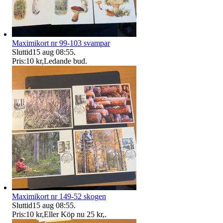
Maximikort nr 99-103 svampar
Sluttid
15 aug 08:55
.
Pris:
10 kr
,
Ledande bud
.
Maximikort nr 149-52 skogen
Sluttid
15 aug 08:55
.
Pris:
10 kr
,
Eller Köp nu
25 kr
,
.