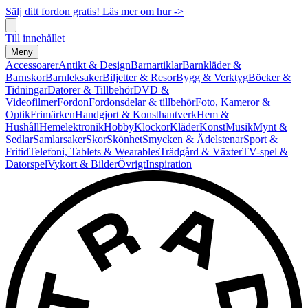
Sälj ditt fordon gratis! Läs mer om hur ->
Till innehållet
Meny
Accessoarer
Antikt & Design
Barnartiklar
Barnkläder &
Barnskor
Barnleksaker
Biljetter & Resor
Bygg & Verktyg
Böcker &
Tidningar
Datorer & Tillbehör
DVD &
Videofilmer
Fordon
Fordonsdelar & tillbehör
Foto, Kameror &
Optik
Frimärken
Handgjort & Konsthantverk
Hem &
Hushåll
Hemelektronik
Hobby
Klockor
Kläder
Konst
Musik
Mynt &
Sedlar
Samlarsaker
Skor
Skönhet
Smycken & Ädelstenar
Sport &
Fritid
Telefoni, Tablets & Wearables
Trädgård & Växter
TV-spel &
Datorspel
Vykort & Bilder
Övrigt
Inspiration