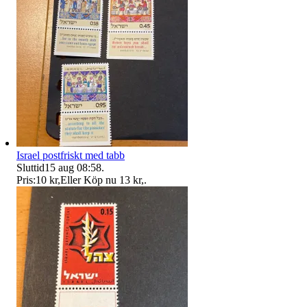
Israel postfriskt med tabb
Sluttid
15 aug 08:58
.
Pris:
10 kr
,
Eller Köp nu
13 kr
,
.