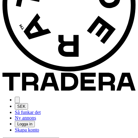
SEK
Så funkar det
Ny annons
Logga in
Skapa konto