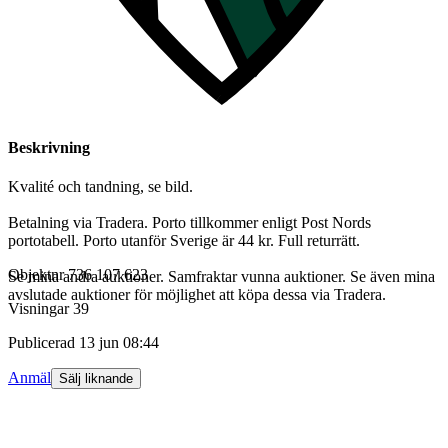
Beskrivning
Kvalité och tandning, se bild.
Betalning via Tradera. Porto tillkommer enligt Post Nords
portotabell. Porto utanför Sverige är 44 kr. Full returrätt.
Objektnr
736 107 623
Se mina andra auktioner. Samfraktar vunna auktioner. Se även mina
avslutade auktioner för möjlighet att köpa dessa via Tradera.
Visningar
39
Publicerad
13 jun 08:44
Anmäl
Sälj liknande