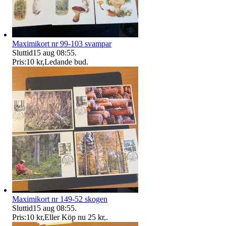
Maximikort nr 99-103 svampar
Sluttid
15 aug 08:55
.
Pris:
10 kr
,
Ledande bud
.
Maximikort nr 149-52 skogen
Sluttid
15 aug 08:55
.
Pris:
10 kr
,
Eller Köp nu
25 kr
,
.