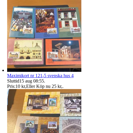
Maximikort nr 121-5 svenska hus 4
Sluttid
15 aug 08:55
.
Pris:
10 kr
,
Eller Köp nu
25 kr
,
.