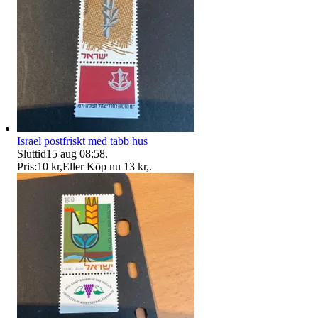
Israel postfriskt med tabb hus
Sluttid
15 aug 08:58
.
Pris:
10 kr
,
Eller Köp nu
13 kr
,
.