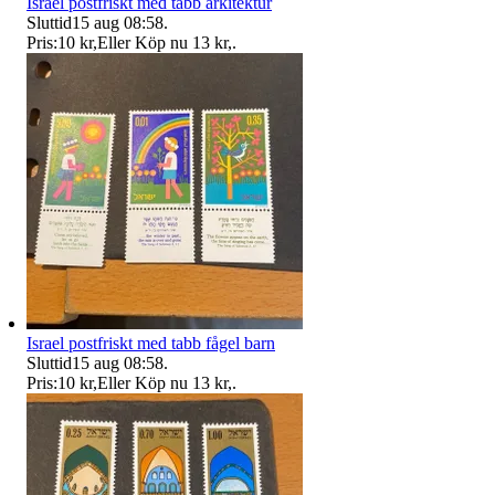
Israel postfriskt med tabb arkitektur
Sluttid
15 aug 08:58
.
Pris:
10 kr
,
Eller Köp nu
13 kr
,
.
Israel postfriskt med tabb fågel barn
Sluttid
15 aug 08:58
.
Pris:
10 kr
,
Eller Köp nu
13 kr
,
.