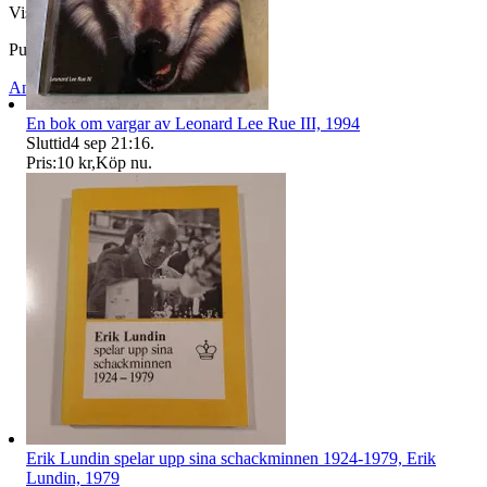
Visningar
58
Publicerad
19 jul 18:51
Anmäl
Sälj liknande
En bok om vargar av Leonard Lee Rue III, 1994
Sluttid
4 sep 21:16
.
Pris:
10 kr
,
Köp nu
.
Erik Lundin spelar upp sina schackminnen 1924-1979, Erik
Lundin, 1979