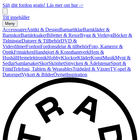
Sälj ditt fordon gratis! Läs mer om hur ->
Till innehållet
Meny
Accessoarer
Antikt & Design
Barnartiklar
Barnkläder &
Barnskor
Barnleksaker
Biljetter & Resor
Bygg & Verktyg
Böcker &
Tidningar
Datorer & Tillbehör
DVD &
Videofilmer
Fordon
Fordonsdelar & tillbehör
Foto, Kameror &
Optik
Frimärken
Handgjort & Konsthantverk
Hem &
Hushåll
Hemelektronik
Hobby
Klockor
Kläder
Konst
Musik
Mynt &
Sedlar
Samlarsaker
Skor
Skönhet
Smycken & Ädelstenar
Sport &
Fritid
Telefoni, Tablets & Wearables
Trädgård & Växter
TV-spel &
Datorspel
Vykort & Bilder
Övrigt
Inspiration