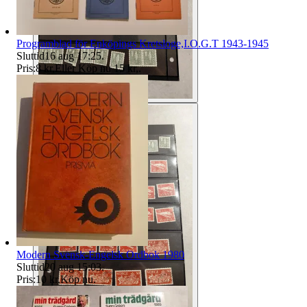
Programblad för Enköpings Kretsloge,I.O.G.T 1943-1945
Sluttid
16 aug 17:25
.
Pris:
8 kr
,
Eller Köp nu
15 kr
,
.
Modern Svensk-Engelsk Ordbok 1980
Sluttid
20 aug 15:03
.
Pris:
10 kr
,
Köp nu
.