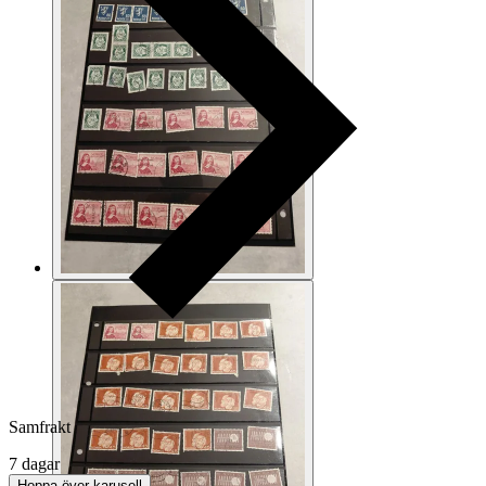
Samfrakt
7 dagar
Hoppa över karusell