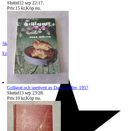
Sluttid
12 sep 22:17
.
Pris:
15 kr
,
Köp nu
.
Skopanandersson
Enköping
,
Sverige
Grillgott och spettvett av Dana Möller, 1957
Sluttid
13 sep 23:28
.
Pris:
10 kr
,
Köp nu
.