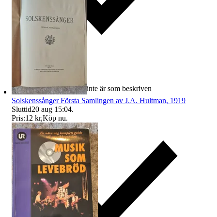
Ersättning om varan inte är som beskriven
Solskenssånger Första Samlingen av J.A. Hultman, 1919
Sluttid
20 aug 15:04
.
Pris:
12 kr
,
Köp nu
.