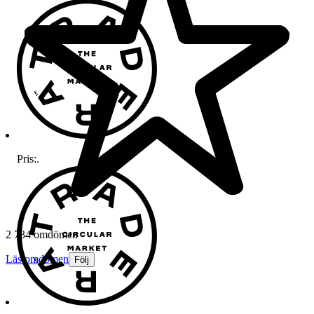
Pris:
.
2 734 omdömen
Läs omdömen
Följ