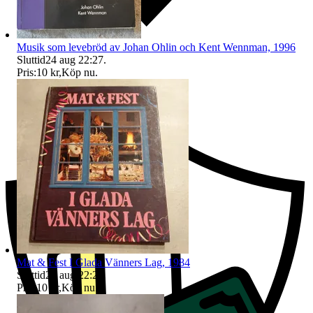
Musik som levebröd av Johan Ohlin och Kent Wennman, 1996
Sluttid
24 aug 22:27
.
Pris:
10 kr
,
Köp nu
.
Ersättning om du inte får din vara
Mat & Fest I Glada Vänners Lag, 1984
Sluttid
24 aug 22:28
.
Pris:
10 kr
,
Köp nu
.