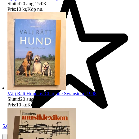
Sluttid
20 aug 15:03
.
Pris:
10 kr
,
Köp nu
.
Välj Rätt Hund av Charlotte Swanstein, 1998
Sluttid
20 aug 15:03
.
Pris:
10 kr
,
Köp nu
.
5.0