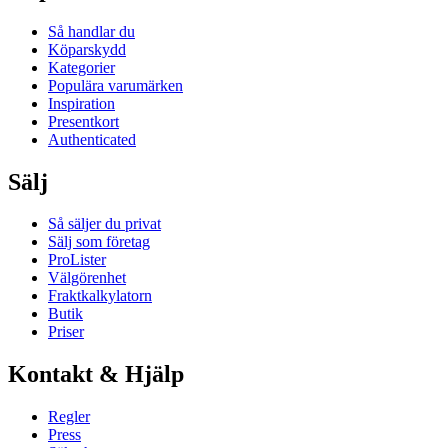
Så handlar du
Köparskydd
Kategorier
Populära varumärken
Inspiration
Presentkort
Authenticated
Sälj
Så säljer du privat
Sälj som företag
ProLister
Välgörenhet
Fraktkalkylatorn
Butik
Priser
Kontakt & Hjälp
Regler
Press