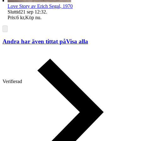
Love Story av Erich Segal, 1970
Sluttid
21 sep 12:32
.
Pris:
6 kr
,
Köp nu
.
Andra har även tittat på
Visa alla
Verifierad