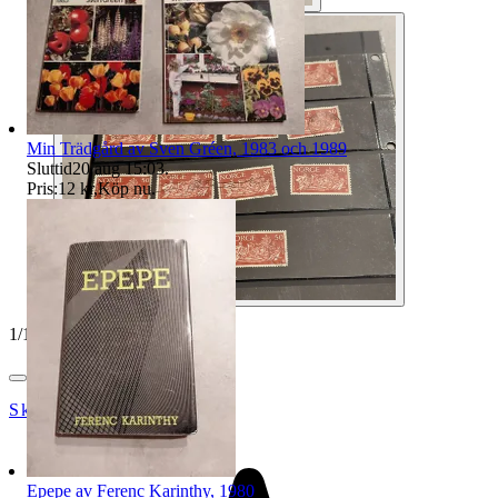
Min Trädgård av Sven Gréen, 1983 och 1989
Sluttid
20 aug 15:03
.
Pris:
12 kr
,
Köp nu
.
1
/
10
Skopanandersson
Epepe av Ferenc Karinthy, 1980