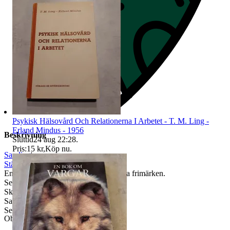
Psykisk Hälsovård Och Relationerna I Arbetet - T. M. Ling -
Erland Mindus - 1956
Beskrivning
Sluttid
24 aug 22:28
.
Pris:
15 kr
,
Köp nu
.
Samling
|
Stämplat
En samling på 400st stämplade Norska frimärken.
Se bilder för motiv och porto
Skickas lösa I kuvert med porto
Samfraktar vid flera köp
Se även mina andra auktioner
Objektnr
741 160 143