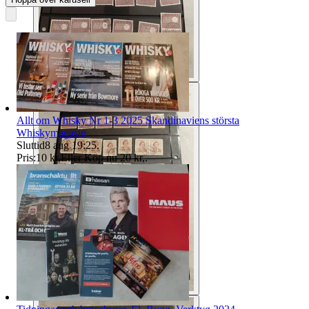
Allt om Whisky Nr 1-3 2025 Skandinaviens största
Whiskymagasin
Sluttid
8 aug 19:25
.
Pris:
10 kr
,
Eller Köp nu
20 kr
,
.