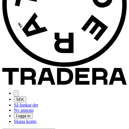
SEK
Så funkar det
Ny annons
Logga in
Skapa konto