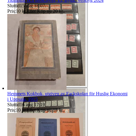
Tidningar och broschyrer, El, Bygg, Verktyg 2024
Sluttid
15 aug 18:07
.
Pris:
10 kr
,
Eller Köp nu
20 kr
,
.
Hemmets Kokbok, utgiven av Fackskolan för Huslig Ekonomi
i Uppsala, 1915
Sluttid
16 aug 17:19
.
Pris:
10 kr
,
Eller Köp nu
18 kr
,
.