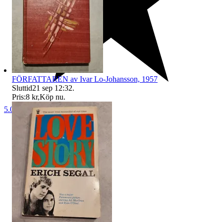
FÖRFATTAREN av Ivar Lo-Johansson, 1957
Sluttid
21 sep 12:32
.
Pris:
8 kr
,
Köp nu
.
5.0