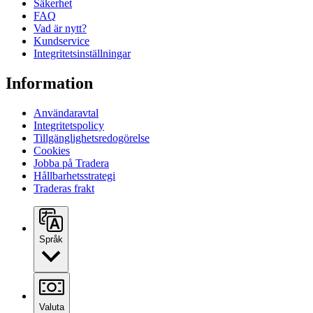
Säkerhet
FAQ
Vad är nytt?
Kundservice
Integritetsinställningar
Information
Användaravtal
Integritetspolicy
Tillgänglighetsredogörelse
Cookies
Jobba på Tradera
Hållbarhetsstrategi
Traderas frakt
Språk
Valuta