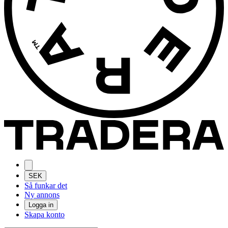
SEK
Så funkar det
Ny annons
Logga in
Skapa konto