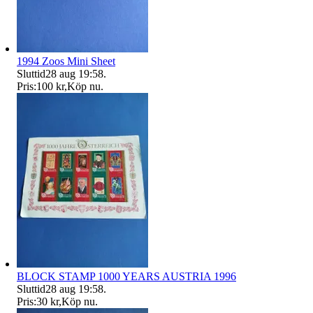
1994 Zoos Mini Sheet
Sluttid
28 aug 19:58
.
Pris:
100 kr
,
Köp nu
.
BLOCK STAMP 1000 YEARS AUSTRIA 1996
Sluttid
28 aug 19:58
.
Pris:
30 kr
,
Köp nu
.