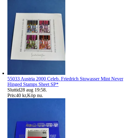
55033 Austria 2000 Celeb. Friedrich Stowasser Mint Never
Hinged Stamps Sheet SP*
Sluttid
28 aug 19:58
.
Pris:
40 kr
,
Köp nu
.