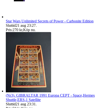
Star Wars Unlimited Secrets of Power - Carbonite Edition
Sluttid
21 aug 23:27
.
Pris:
270 kr
,
Köp nu
.
(Nr3). GIBRALTAR 1991 Europa CEPT - Space,Hermes
Shuttle,ERS-1 Satellite
Sluttid
21 aug 23:31
.