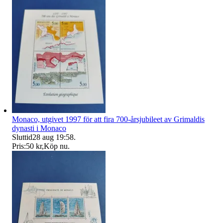
Monaco, utgivet 1997 för att fira 700-årsjubileet av Grimaldis
dynasti i Monaco
Sluttid
28 aug 19:58
.
Pris:
50 kr
,
Köp nu
.