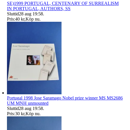
SE)1999 PORTUGAL, CENTENARY OF SURREALISM
IN PORTUGAL, AUTHORS, SS
Sluttid
28 aug 19:58
.
Pris:
40 kr
,
Köp nu
.
Portugal 1998 Jose Saramago Nobel prize winner MS MS2686
UM MNH unmounted
Sluttid
28 aug 19:58
.
Pris:
30 kr
,
Köp nu
.