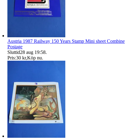
Austria 1987 Railway 150 Years Stamp Mini sheet Combine
Postage
Sluttid
28 aug 19:58
.
Pris:
30 kr
,
Köp nu
.