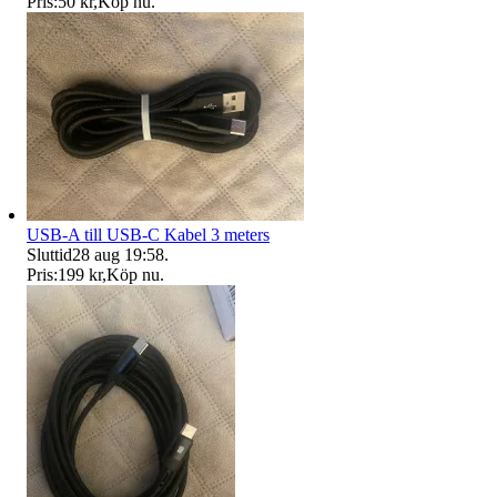
Pris:
50 kr
,
Köp nu
.
USB-A till USB-C Kabel 3 meters
Sluttid
28 aug 19:58
.
Pris:
199 kr
,
Köp nu
.