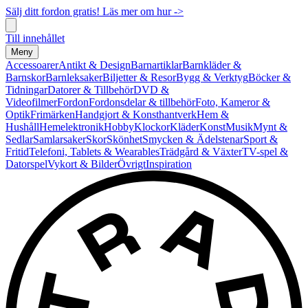
Sälj ditt fordon gratis! Läs mer om hur ->
Till innehållet
Meny
Accessoarer
Antikt & Design
Barnartiklar
Barnkläder &
Barnskor
Barnleksaker
Biljetter & Resor
Bygg & Verktyg
Böcker &
Tidningar
Datorer & Tillbehör
DVD &
Videofilmer
Fordon
Fordonsdelar & tillbehör
Foto, Kameror &
Optik
Frimärken
Handgjort & Konsthantverk
Hem &
Hushåll
Hemelektronik
Hobby
Klockor
Kläder
Konst
Musik
Mynt &
Sedlar
Samlarsaker
Skor
Skönhet
Smycken & Ädelstenar
Sport &
Fritid
Telefoni, Tablets & Wearables
Trädgård & Växter
TV-spel &
Datorspel
Vykort & Bilder
Övrigt
Inspiration