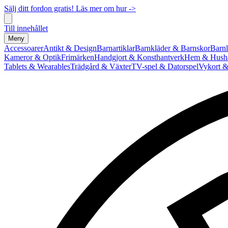
Sälj ditt fordon gratis! Läs mer om hur ->
Till innehållet
Meny
Accessoarer
Antikt & Design
Barnartiklar
Barnkläder & Barnskor
Barnl
Kameror & Optik
Frimärken
Handgjort & Konsthantverk
Hem & Hushå
Tablets & Wearables
Trädgård & Växter
TV-spel & Datorspel
Vykort &