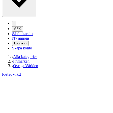
SEK
Så funkar det
Ny annons
Logga in
Skapa konto
/
Alla kategorier
/
Frimärken
/
Övriga Världen
Retrovik2