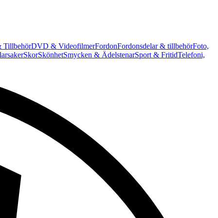
 Tillbehör
DVD & Videofilmer
Fordon
Fordonsdelar & tillbehör
Foto,
arsaker
Skor
Skönhet
Smycken & Ädelstenar
Sport & Fritid
Telefoni,