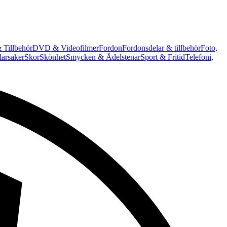
 Tillbehör
DVD & Videofilmer
Fordon
Fordonsdelar & tillbehör
Foto,
arsaker
Skor
Skönhet
Smycken & Ädelstenar
Sport & Fritid
Telefoni,