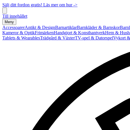
Sälj ditt fordon gratis! Läs mer om hur ->
Till innehållet
Meny
Accessoarer
Antikt & Design
Barnartiklar
Barnkläder & Barnskor
Barnl
Kameror & Optik
Frimärken
Handgjort & Konsthantverk
Hem & Hushå
Tablets & Wearables
Trädgård & Växter
TV-spel & Datorspel
Vykort &