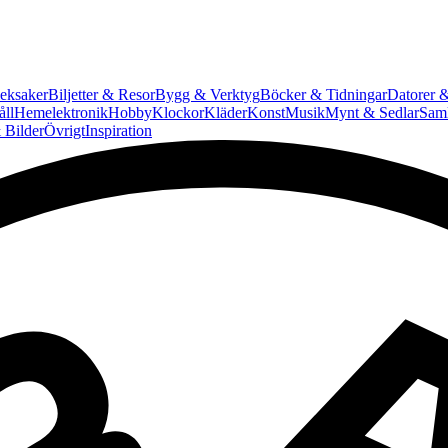
eksaker
Biljetter & Resor
Bygg & Verktyg
Böcker & Tidningar
Datorer &
ll
Hemelektronik
Hobby
Klockor
Kläder
Konst
Musik
Mynt & Sedlar
Saml
 Bilder
Övrigt
Inspiration