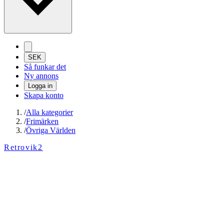
SEK
Så funkar det
Ny annons
Logga in
Skapa konto
/
Alla kategorier
/
Frimärken
/
Övriga Världen
Retrovik2