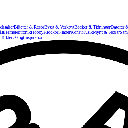
eksaker
Biljetter & Resor
Bygg & Verktyg
Böcker & Tidningar
Datorer &
ll
Hemelektronik
Hobby
Klockor
Kläder
Konst
Musik
Mynt & Sedlar
Saml
 Bilder
Övrigt
Inspiration