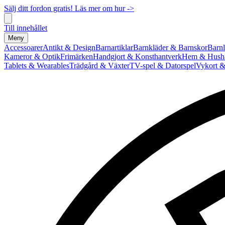
Sälj ditt fordon gratis! Läs mer om hur ->
Till innehållet
Meny
Accessoarer
Antikt & Design
Barnartiklar
Barnkläder & Barnskor
Barnl
Kameror & Optik
Frimärken
Handgjort & Konsthantverk
Hem & Hushå
Tablets & Wearables
Trädgård & Växter
TV-spel & Datorspel
Vykort &