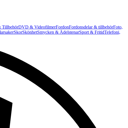
 Tillbehör
DVD & Videofilmer
Fordon
Fordonsdelar & tillbehör
Foto,
arsaker
Skor
Skönhet
Smycken & Ädelstenar
Sport & Fritid
Telefoni,