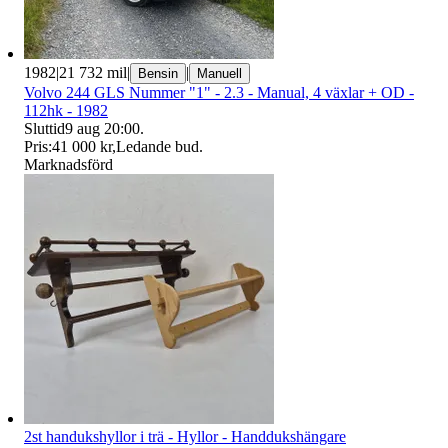
1982
|
21 732 mil
|
|
Bensin
Manuell
Volvo 244 GLS Nummer "1" - 2.3 - Manual, 4 växlar + OD -
112hk - 1982
Sluttid
9 aug 20:00
.
Pris:
41 000 kr
,
Ledande bud
.
Marknadsförd
2st handukshyllor i trä - Hyllor - Handdukshängare