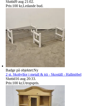
Sluttid
9 aug 21:02
.
Pris:
100 kr
,
Ledande bud
.
Badge på objektet:
Ny
2 st. Skohyllor i metall & trä - Skoställ - Hallmöbel
Sluttid
16 aug 20:33
.
Pris:
100 kr
,
Utropspris
.