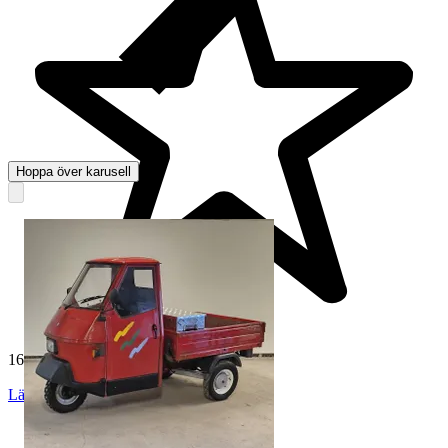
Hoppa över karusell
165 012 omdömen
Läs omdömen
Följ