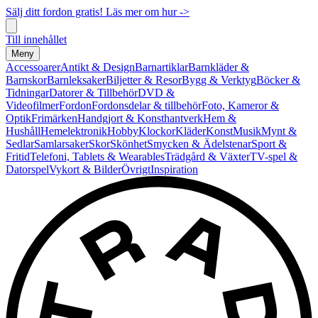
Sälj ditt fordon gratis! Läs mer om hur ->
Till innehållet
Meny
Accessoarer
Antikt & Design
Barnartiklar
Barnkläder &
Barnskor
Barnleksaker
Biljetter & Resor
Bygg & Verktyg
Böcker &
Tidningar
Datorer & Tillbehör
DVD &
Videofilmer
Fordon
Fordonsdelar & tillbehör
Foto, Kameror &
Optik
Frimärken
Handgjort & Konsthantverk
Hem &
Hushåll
Hemelektronik
Hobby
Klockor
Kläder
Konst
Musik
Mynt &
Sedlar
Samlarsaker
Skor
Skönhet
Smycken & Ädelstenar
Sport &
Fritid
Telefoni, Tablets & Wearables
Trädgård & Växter
TV-spel &
Datorspel
Vykort & Bilder
Övrigt
Inspiration