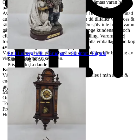
Om ingen annan avhämtningsadress angetts, hämtas varan hos oss
på Tjalmargatan 4B i Östersund under våra öppettider.
Avhämtning av vunna varor skall ske inom 10 dagar efter avslutad
auktion. Om varan ej hämtas inom angiven tid tillfaller varan oss &
rätten till återbetalning är förbrukad. Kan Du själv inte hämta varan
går det skicka ett ombud. Ombudet skall uppge kundens för- och
efternamn, varubeskrivning & egen ID-handling. Varorna är ej
förpackade & kunden måste själv tillhandahålla emballage. Vid köp
av skrymmande gods, måste bärhjälp medtas.
Varorna finns att titta på vid begäran i våra lokaler. För bokning av
Rolf Lidberg troll - "Brudpar" - Skulptur - Figurin
visning kontakta oss, se nedan.
Sluttid
9 aug 18:18
.
Pris:
325 kr
,
Ledande bud
.
Kundservice & Öppettider
Vår kundservice bedrivs via e-post. Svar erhålles i mån av tid &
endast
under våra öppettider.
Företag
Måndag-Tisdag: 12:00-16:30
Onsdag: 8:00-18:00
Torsdag: 12:00-16:30
Fredag: 10:00-15:00
Helgdagar & röda dagar STÄNGT