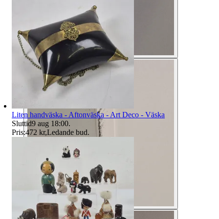
Liten handväska - Aftonväska - Art Deco - Väska
Sluttid
9 aug 18:00
.
Pris:
472 kr
,
Ledande bud
.