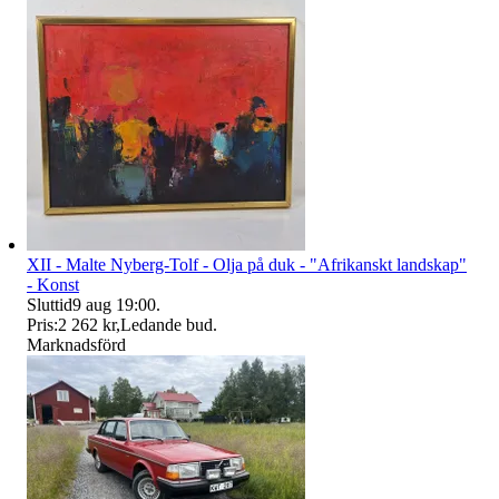
XII - Malte Nyberg-Tolf - Olja på duk - "Afrikanskt landskap"
- Konst
Sluttid
9 aug 19:00
.
Pris:
2 262 kr
,
Ledande bud
.
Marknadsförd