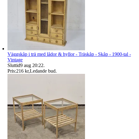
Väggskåp i trä med lådor & hyllor - Träskåp - Skåp - 1900-tal -
Vintage
Sluttid
9 aug 20:22
.
Pris:
216 kr
,
Ledande bud
.