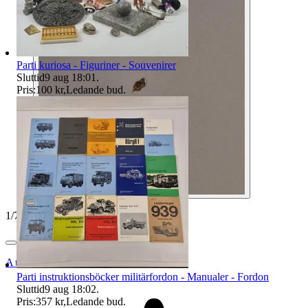
Parti kuriosa - Figuriner - Souvenirer
Sluttid
9 aug 18:01
.
Pris:
100 kr
,
Ledande bud
.
1
/
7
Auktionsbyra
Parti instruktionsböcker militärfordon - Manualer - Fordon
Sluttid
9 aug 18:02
.
Pris:
357 kr
,
Ledande bud
.