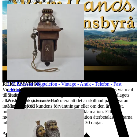
Pris:
100 kr
,
Ledande bud
.
skick som vid köptillfället och är skyldig att paketera och hantera
auktionsobjektet så att det inte skadas under transporten. Vi har rätt
att göra avdrag motsvarande den värdeminskning som uppstått till
följd av att kund har hanterat varan i större omfattning än som varit
nödvändigt. Värdeminskningen bedöms från fall till fall. Vi försöker
hantera alla returer så snabbt som möjligt. Efter att kundens retur
hanterats återbetalas pengarna för den köpta varan. Ångerrätten
avser ej det externa köpet av leverans av objektet då
konsumenten/köparen uttryckligen har samtyckt till att tjänsten
börjar utföras och gått med på att det inte finns någon ångerrätt när
tjänsten har fullgjorts. Om misstanke att ångerrätt missbrukas, tex
används för att ej behöva stå fast vid bud och därmed påverka
budgivningsprocessen, förbehåller sig vi oss rätten att stänga av
kundens konto för vidare budgivning hos oss.
L M Ericsson väggtelefon - Vintage - Antik - Telefon - Fast
REKLAMATION
telefon
Vid Reklamation ska kunden omgående ta kontakt med oss via mail
Sluttid
9 aug 18:17
.
till tradera@jabab.se samt bifoga bilder på varan samt emballagets
Pris:
1 182 kr
,
Ledande bud
.
alla sidor och packmateriel. Notera att det är skillnad på om varan
Marknadsförd
inte lever upp till kundens förväntningar eller om den är defekt,
mindre defekter är inte ett giltigt skäl till reklamation. Efter
mottagande av vara samt godkänd reklamation återbetalas pengarna
inkl. returfrakt, om kund betalat den, inom 30 dagar.
Avhämtning