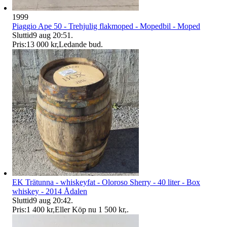
1999
Piaggio Ape 50 - Trehjulig flakmoped - Mopedbil - Moped
Sluttid
9 aug 20:51
.
Pris:
13 000 kr
,
Ledande bud
.
EK Trätunna - whiskeyfat - Oloroso Sherry - 40 liter - Box
whiskey - 2014 Ådalen
Sluttid
9 aug 20:42
.
Pris:
1 400 kr
,
Eller Köp nu
1 500 kr
,
.