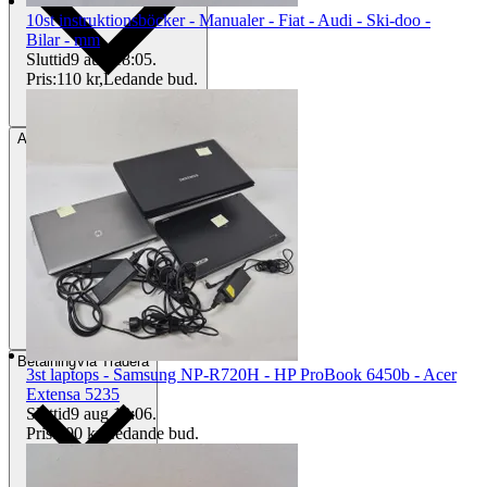
10st instruktionsböcker - Manualer - Fiat - Audi - Ski-doo -
Bilar - mm
Sluttid
9 aug 18:05
.
Pris:
110 kr
,
Ledande bud
.
Avhämtning
Östersund, Sverige
Betalning
Via Tradera
3st laptops - Samsung NP-R720H - HP ProBook 6450b - Acer
Extensa 5235
Sluttid
9 aug 18:06
.
Pris:
100 kr
,
Ledande bud
.