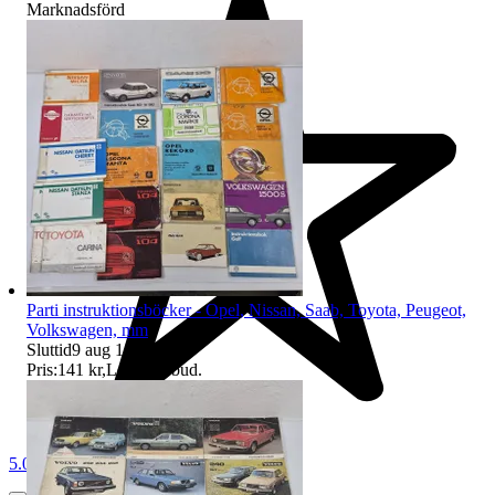
Marknadsförd
Parti instruktionsböcker - Opel, Nissan, Saab, Toyota, Peugeot,
Volkswagen, mm
Sluttid
9 aug 18:03
.
Pris:
141 kr
,
Ledande bud
.
5.0