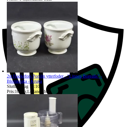
2st Hackefors Porslin ytterfoder - "Linnea Borealis" -
Blomkruka - Kruka
Sluttid
9 aug 18:10
.
Pris:
100 kr
,
Ledande bud
.