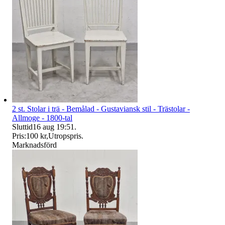
2 st. Stolar i trä - Bemålad - Gustaviansk stil - Trästolar -
Allmoge - 1800-tal
Sluttid
16 aug 19:51
.
Pris:
100 kr
,
Utropspris
.
Marknadsförd