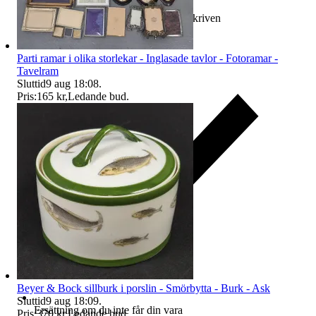
Ersättning om varan inte är som beskriven
Parti ramar i olika storlekar - Inglasade tavlor - Fotoramar -
Tavelram
Sluttid
9 aug 18:08
.
Pris:
165 kr
,
Ledande bud
.
Beyer & Bock sillburk i porslin - Smörbytta - Burk - Ask
Sluttid
9 aug 18:09
.
Ersättning om du inte får din vara
Pris:
370 kr
,
Ledande bud
.