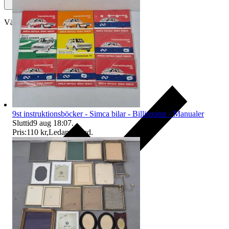
Välj till köparskydd
9st instruktionsböcker - Simca bilar - Billiteratur - Manualer
Sluttid
9 aug 18:07
.
Pris:
110 kr
,
Ledande bud
.