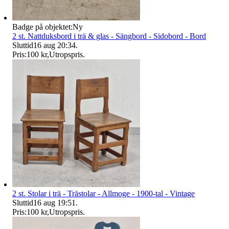
Badge på objektet:
Ny
2 st. Nattduksbord i trä & glas - Sängbord - Sidobord - Bord
Sluttid
16 aug 20:34
.
Pris:
100 kr
,
Utropspris
.
2 st. Stolar i trä - Trästolar - Allmoge - 1900-tal - Vintage
Sluttid
16 aug 19:51
.
Pris:
100 kr
,
Utropspris
.