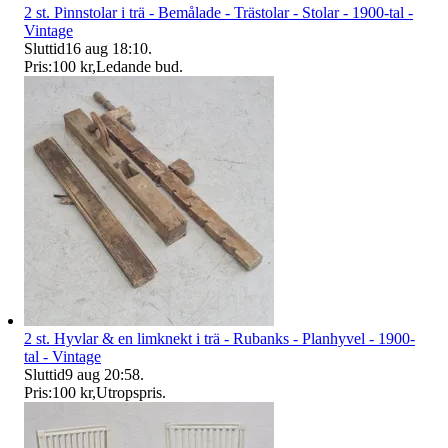
2 st. Pinnstolar i trä - Bemålade - Trästolar - Stolar - 1900-tal -
Vintage
Sluttid
16 aug 18:10
.
Pris:
100 kr
,
Ledande bud
.
2 st. Hyvlar & en limknekt i trä - Rubanks - Planhyvel - 1900-
tal - Vintage
Sluttid
9 aug 20:58
.
Pris:
100 kr
,
Utropspris
.