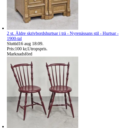
2 st. Äldre skrivbordshurtsar i trä - Nyrenässans stil - Hurtsar -
1900-tal
Sluttid
16 aug 18:09
.
Pris:
100 kr
,
Utropspris
.
Marknadsförd