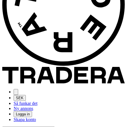
SEK
Så funkar det
Ny annons
Logga in
Skapa konto