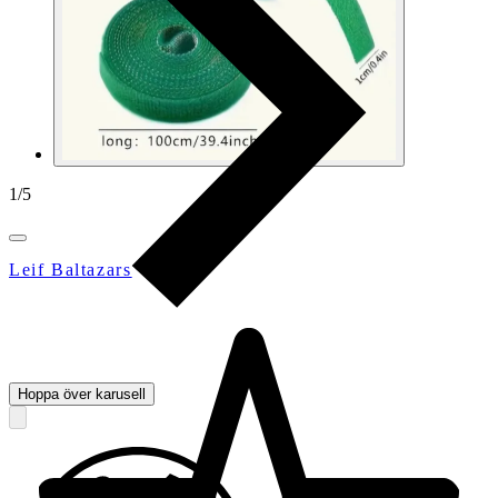
1
/
5
Leif Baltazars
Hoppa över karusell