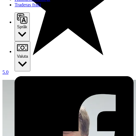
Traderas frakt
Språk
Valuta
5.0