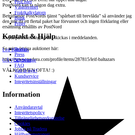
ProLister
PostNord kan ta någon dag extra.
Välgörenhet
Fraktkalkylatorn
Beträffande PostNords tjänst ”spårbart till brevlåda” så använder jag
Butik
den inte då ett flertal paket har förvunnet och ingen förklaring eller
Priser
ersättning erhållits av PostNord
Kontakt & Hjälp
Kopia på inlämningskvitto skickas i meddelanden.
Se mina övriga auktioner här:
Regler
Leif Baltazars
Press
https://www.tradera.com/profile/items/287815/leif-baltazars
Säkerhet
GÄVLE
,
Sverige
FAQ
VÄLKOMMEN OFTA! :)
Vad är nytt?
Kundservice
Integritetsinställningar
Information
Användaravtal
Integritetspolicy
Tillgänglighetsredogörelse
Cookies
Jobba på Tradera
Hållbarhetsstrategi