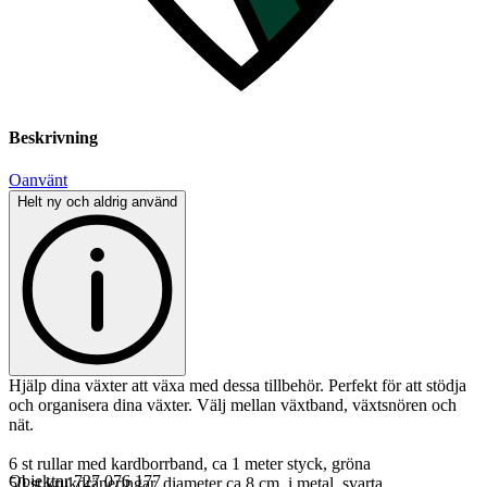
Beskrivning
Oanvänt
Helt ny och aldrig använd
Hjälp dina växter att växa med dessa tillbehör. Perfekt för att stödja
och organisera dina växter. Välj mellan växtband, växtsnören och
nät.
6 st rullar med kardborrband, ca 1 meter styck, gröna
Objektnr
727 076 177
50 st krukdräneringar, diameter ca 8 cm, i metal, svarta.