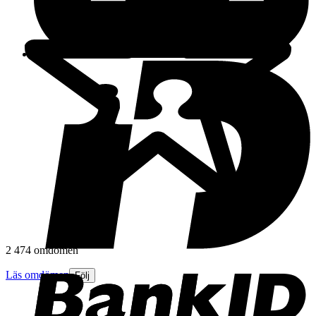
2 474 omdömen
Läs omdömen
Följ