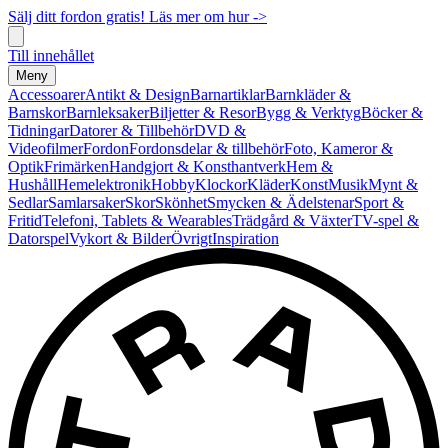
Sälj ditt fordon gratis! Läs mer om hur ->
Till innehållet
Meny
Accessoarer
Antikt & Design
Barnartiklar
Barnkläder &
Barnskor
Barnleksaker
Biljetter & Resor
Bygg & Verktyg
Böcker &
Tidningar
Datorer & Tillbehör
DVD &
Videofilmer
Fordon
Fordonsdelar & tillbehör
Foto, Kameror &
Optik
Frimärken
Handgjort & Konsthantverk
Hem &
Hushåll
Hemelektronik
Hobby
Klockor
Kläder
Konst
Musik
Mynt &
Sedlar
Samlarsaker
Skor
Skönhet
Smycken & Ädelstenar
Sport &
Fritid
Telefoni, Tablets & Wearables
Trädgård & Växter
TV-spel &
Datorspel
Vykort & Bilder
Övrigt
Inspiration