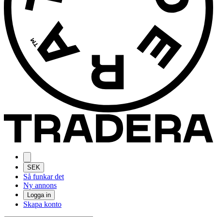
SEK
Så funkar det
Ny annons
Logga in
Skapa konto