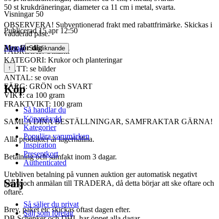
50 st krukdräneringar, diameter ca 11 cm i metal, svarta.
Visningar
50
OBSERVERA! Subventionerad frakt med rabattfrimärke. Skickas i
Publicerad
15 apr 12:50
vadderad påse.
Mer för dig
Anmäl
Sälj liknande
FABRIKAT: Omärkt
KATEGORI: Krukor och planteringar
↑
MÅTT: se bilder
ANTAL: se ovan
FÄRG: GRÖN och SVART
Köp
VIKT: ca 100 gram
FRAKTVIKT: 100 gram
Så handlar du
Köparskydd
SAMLA DINA BESTÄLLNINGAR, SAMFRAKTAR GÄRNA!
Kategorier
Populära varumärken
Alla produkter är lagerhållna.
Inspiration
Presentkort
Betalning och samfakt inom 3 dagar.
Authenticated
Utebliven betalning på vunnen auktion ger automatisk negativt
Sälj
betyg och anmälan till TRADERA, då detta börjar att ske oftare och
oftare.
Så säljer du privat
Brev, paket etc skickas oftast dagen efter.
Sälj som företag
DB Schenker och DHL har öppet alla dagar.