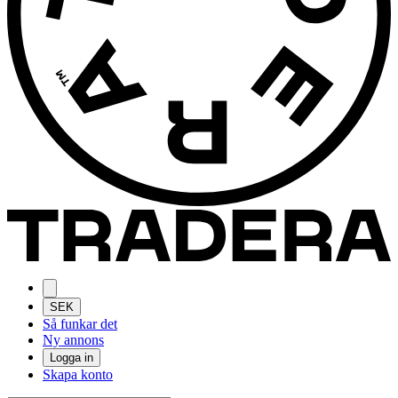
SEK
Så funkar det
Ny annons
Logga in
Skapa konto