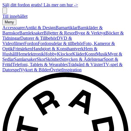
Sälj ditt fordon gratis! Läs mer om hur ->
Till innehållet
Meny
Accessoarer
Antikt & Design
Barnartiklar
Barnkläder &
Barnskor
Barnleksaker
Biljetter & Resor
Bygg & Verktyg
Böcker &
Tidningar
Datorer & Tillbehör
DVD &
Videofilmer
Fordon
Fordonsdelar & tillbehör
Foto, Kameror &
Optik
Frimärken
Handgjort & Konsthantverk
Hem &
Hushåll
Hemelektronik
Hobby
Klockor
Kläder
Konst
Musik
Mynt &
Sedlar
Samlarsaker
Skor
Skönhet
Smycken & Ädelstenar
Sport &
Fritid
Telefoni, Tablets & Wearables
Trädgård & Växter
TV-spel &
Datorspel
Vykort & Bilder
Övrigt
Inspiration