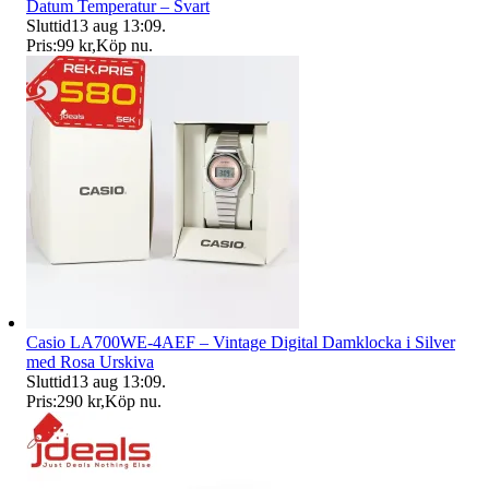
Datum Temperatur – Svart
Sluttid
13 aug 13:09
.
Pris:
99 kr
,
Köp nu
.
Casio LA700WE-4AEF – Vintage Digital Damklocka i Silver
med Rosa Urskiva
Sluttid
13 aug 13:09
.
Pris:
290 kr
,
Köp nu
.