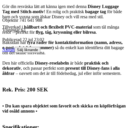
Gör din resväska lätt att känna igen med denna
Disney Luggage
Tag med Stitch-motiv
! En rolig och praktisk
bagage tag
för både
barn och vuxna som älskar Disney och vill resa med stil.
Objektnr
741 641 988
Tillverkad i
hållbart och flexibelt PVC-material
som tål många
Visningar
62
resor – perfekt för
flyg, tåg, kryssning eller bilresa
.
Publicerad
22 jul 23:02
Baksidan har
fyra rader för kontaktinformation (namn, adress,
e-post och telefonnummer)
så du enkelt kan identifiera ditt bagage
Anmäl
Sälj liknande
om det skulle försvinna.
Den här officiella
Disney-reselabeln
är både
praktisk och
dekorativ
, och passar perfekt som
present till Disney-fans i alla
åldrar
– oavsett om det är till födelsedag, jul eller inför semestern.
Rek. Pris: 200 SEK
• Du kan spara objektet som favorit och skicka en köpförfrågan
vid osåld annons •
Specifikationer: