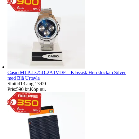
Casio MTP-1375D-2A1VDF – Klassisk Herrklocka i Silver
med Blå Urtavla
Sluttid
13 aug 13:09
.
Pris:
590 kr
,
Köp nu
.