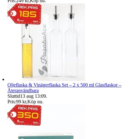
Pris:
249 kr
,
Köp nu
.
Oljeflaska & Vinägerflaska Set – 2 x 500 ml Glasflaskor –
Återanvändbara
Sluttid
13 aug 13:09
.
Pris:
99 kr
,
Köp nu
.