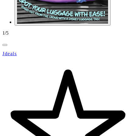
1
/
5
Jdeals