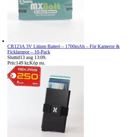
CR123A 3V Litium Batteri – 1700mAh – För Kameror &
Ficklampor – 10-Pack
Sluttid
13 aug 13:09
.
Pris:
149 kr
,
Köp nu
.