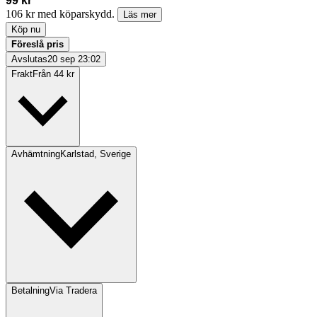
99 kr
106 kr med köparskydd.
Läs mer
Köp nu
Föreslå pris
Avslutas
20 sep 23:02
Frakt
Från 44 kr
Avhämtning
Karlstad, Sverige
Betalning
Via Tradera