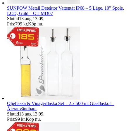
SUNPOW Metall Detektor Vattentät IP68 – 5 Läge, 10" Spole,
LCD, Guld – OT-MD07
Sluttid
13 aug 13:09
.
Pris:
799 kr
,
Köp nu
.
Oljeflaska & Vinägerflaska Set – 2 x 500 ml Glasflaskor –
Återanvändbara
Sluttid
13 aug 13:09
.
Pris:
99 kr
,
Köp nu
.