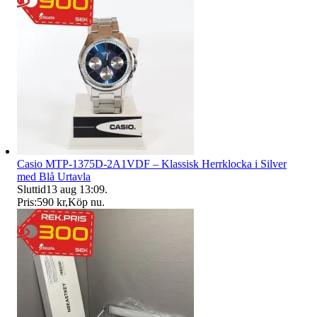
Casio MTP-1375D-2A1VDF – Klassisk Herrklocka i Silver
med Blå Urtavla
Sluttid
13 aug 13:09
.
Pris:
590 kr
,
Köp nu
.