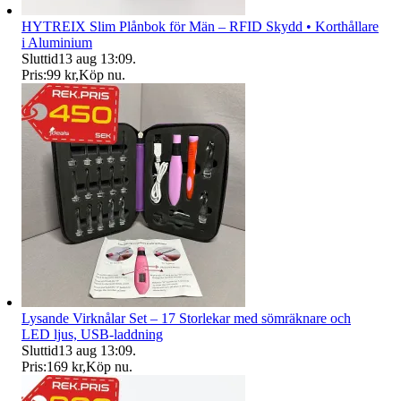
HYTREIX Slim Plånbok för Män – RFID Skydd • Korthållare
i Aluminium
Sluttid
13 aug 13:09
.
Pris:
99 kr
,
Köp nu
.
Lysande Virknålar Set – 17 Storlekar med sömräknare och
LED ljus, USB-laddning
Sluttid
13 aug 13:09
.
Pris:
169 kr
,
Köp nu
.