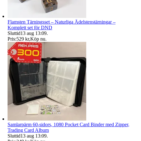
Flamsten Tärningsset – Naturliga Ädelstenstärningar –
Komplett set för DND
Sluttid
13 aug 13:09
.
Pris:
529 kr
,
Köp nu
.
Samlarpärm 60-sidors, 1080 Pocket Card Binder med Zipper,
Trading Card Album
Sluttid
13 aug 13:09
.