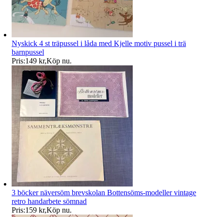
Nyskick 4 st träpussel i låda med Kjelle motiv pussel i trä
barnpussel
Pris:
149 kr
,
Köp nu
.
3 böcker näversöm brevskolan Bottensöms-modeller vintage
retro handarbete sömnad
Pris:
159 kr
,
Köp nu
.