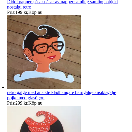
Diddl papperspåsar påsar av papper samling samlingsobjekt
nostalgi retro
Pris:
199 kr
,
Köp nu
.
retro galge med ansikte klädhängare barngalge ansiktsgalje
pojke med glasögon
Pris:
299 kr
,
Köp nu
.