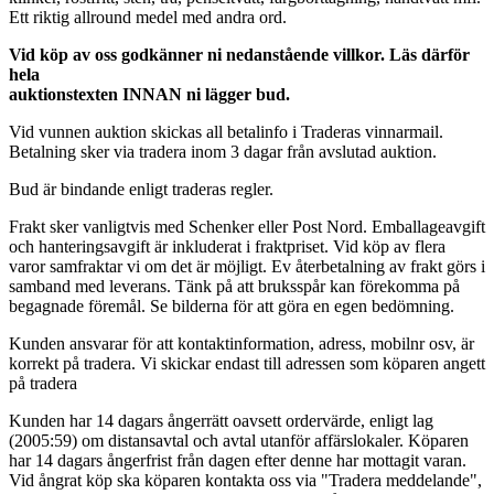
Ett riktig allround medel med andra ord.
Vid köp av oss godkänner ni nedanstående villkor. Läs därför
hela
auktionstexten INNAN ni lägger bud.
Vid vunnen auktion skickas all betalinfo i Traderas vinnarmail.
Betalning sker via tradera inom 3 dagar från avslutad auktion.
Bud är bindande enligt traderas regler.
Frakt sker vanligtvis med Schenker eller Post Nord. Emballageavgift
och hanteringsavgift är inkluderat i fraktpriset. Vid köp av flera
varor samfraktar vi om det är möjligt. Ev återbetalning av frakt görs i
samband med leverans. Tänk på att bruksspår kan förekomma på
begagnade föremål. Se bilderna för att göra en egen bedömning.
Kunden ansvarar för att kontaktinformation, adress, mobilnr osv, är
korrekt på tradera. Vi skickar endast till adressen som köparen angett
på tradera
Kunden har 14 dagars ångerrätt oavsett ordervärde, enligt lag
(2005:59) om distansavtal och avtal utanför affärslokaler. Köparen
har 14 dagars ångerfrist från dagen efter denne har mottagit varan.
Vid ångrat köp ska köparen kontakta oss via "Tradera meddelande",