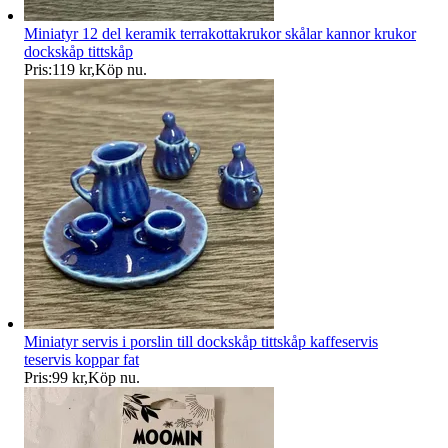
Miniatyr 12 del keramik terrakottakrukor skålar kannor krukor
dockskåp tittskåp
Pris:
119 kr
,
Köp nu
.
Miniatyr servis i porslin till dockskåp tittskåp kaffeservis
teservis koppar fat
Pris:
99 kr
,
Köp nu
.