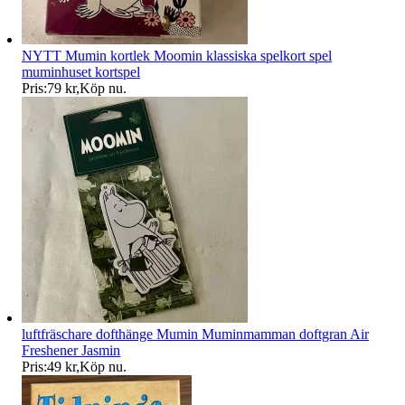
NYTT Mumin kortlek Moomin klassiska spelkort spel
muminhuset kortspel
Pris:
79 kr
,
Köp nu
.
luftfräschare dofthänge Mumin Muminmamman doftgran Air
Freshener Jasmin
Pris:
49 kr
,
Köp nu
.