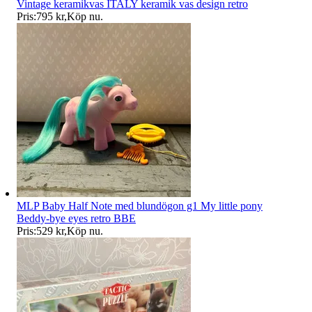
Vintage keramikvas ITALY keramik vas design retro
Pris:
795 kr
,
Köp nu
.
MLP Baby Half Note med blundögon g1 My little pony
Beddy-bye eyes retro BBE
Pris:
529 kr
,
Köp nu
.