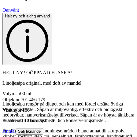
Oanvänt
Helt ny och aldrig använd
HELT NY! OÖPPNAD FLASKA!
Linoljesåpa original, med doft av mandel.
Volym: 500 ml
Objektnr
701 466 179
Linoljesåpa rengör på djupet och kan med fördel ersätta övriga
rengöringsmedel. Såpan är miljövänlig, effektiv och biologiskt
Visningar
188
nedbrytbar, hantverksmässigt tillverkad. Såpan är av högsta tänkbara
kvalitet utan klarningsmedel och konserveringsmedel.
Publicerad
10 nov 2025 11:18
Det finns många användningsområden bland annat till skurgolv,
Anmäl
Sälj liknande
klinker, rostfritt, sten, trä, penseltvätt, färgborttagning, handtvätt mfl.