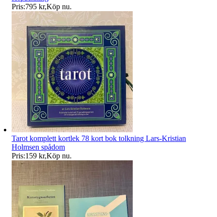
Pris:
795 kr
,
Köp nu
.
Tarot komplett kortlek 78 kort bok tolkning Lars-Kristian
Holmsen spådom
Pris:
159 kr
,
Köp nu
.