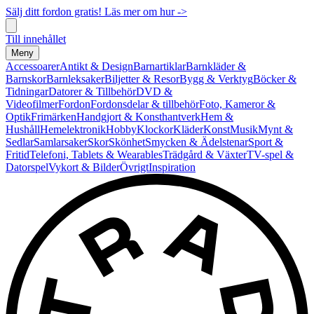
Sälj ditt fordon gratis! Läs mer om hur ->
Till innehållet
Meny
Accessoarer
Antikt & Design
Barnartiklar
Barnkläder &
Barnskor
Barnleksaker
Biljetter & Resor
Bygg & Verktyg
Böcker &
Tidningar
Datorer & Tillbehör
DVD &
Videofilmer
Fordon
Fordonsdelar & tillbehör
Foto, Kameror &
Optik
Frimärken
Handgjort & Konsthantverk
Hem &
Hushåll
Hemelektronik
Hobby
Klockor
Kläder
Konst
Musik
Mynt &
Sedlar
Samlarsaker
Skor
Skönhet
Smycken & Ädelstenar
Sport &
Fritid
Telefoni, Tablets & Wearables
Trädgård & Växter
TV-spel &
Datorspel
Vykort & Bilder
Övrigt
Inspiration