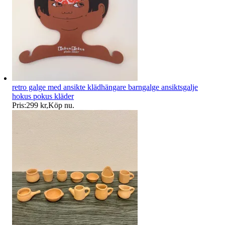
retro galge med ansikte klädhängare barngalge ansiktsgalje
hokus pokus kläder
Pris:
299 kr
,
Köp nu
.