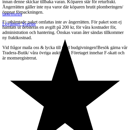
innan denne skickar tillbaka varan. Köparen står för returfrakt.
Ångerrätten gäller inte nya varor där köparen brutit plomberingen/
öppnat förpackningen.
tantensmix
Ej uthämtade paket omfattas inte av ångerrätten. För paket som ej
Lövånger
,
Sverige
hämtats ut debiteras en avgift på 200 kr, för våra kostnader för,
administration och hantering. Önskas varan åter sändas tillkommer
ny fraktkostnad.
Vid frågor maila oss & lycka till med budgivningen!Besök gärna vår
Tradera-Butik/ våra övriga auktioner. Företaget innehar F-skatt och
är momsregistrerat.