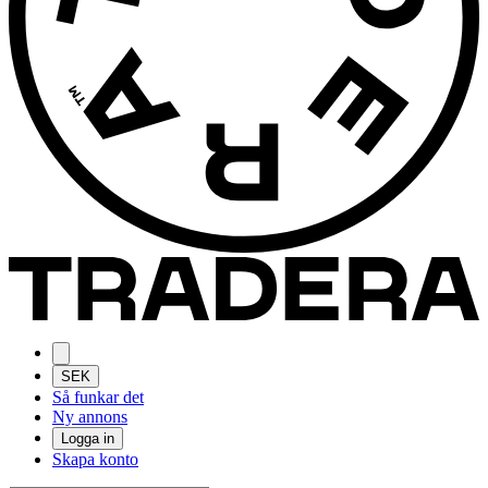
SEK
Så funkar det
Ny annons
Logga in
Skapa konto