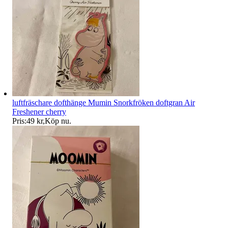
luftfräschare dofthänge Mumin Snorkfröken doftgran Air
Freshener cherry
Pris:
49 kr
,
Köp nu
.