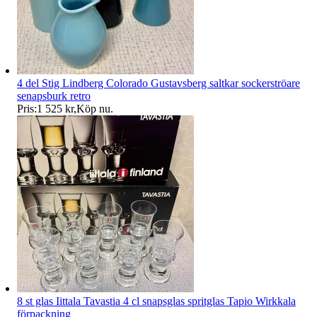
4 del Stig Lindberg Colorado Gustavsberg saltkar sockerströare
senapsburk retro
Pris:
1 525 kr
,
Köp nu
.
8 st glas Iittala Tavastia 4 cl snapsglas spritglas Tapio Wirkkala
förpackning