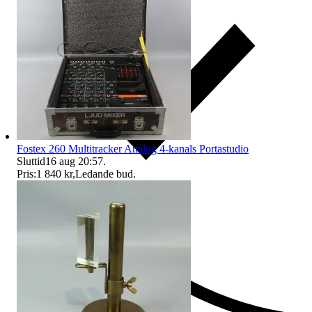
Fostex 260 Multitracker Analog 4-kanals Portastudio
Sluttid
16 aug 20:57
.
Pris:
1 840 kr
,
Ledande bud
.
Ersättning om du inte får din vara