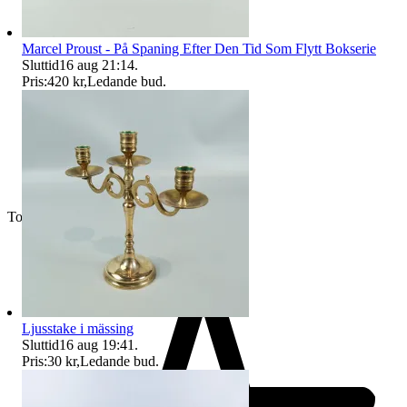
Marcel Proust - På Spaning Efter Den Tid Som Flytt Bokserie
Sluttid
16 aug 21:14
.
Pris:
420 kr
,
Ledande bud
.
Toppsäljare
Ljusstake i mässing
Sluttid
16 aug 19:41
.
Pris:
30 kr
,
Ledande bud
.