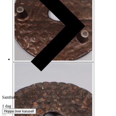
Samfrakt
1 dag
Hoppa över karusell