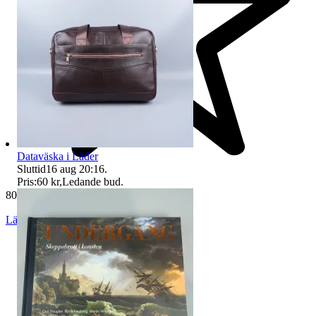
Dataväska i Läder
Sluttid
16 aug 20:16
.
Pris:
60 kr
,
Ledande bud
.
80 777 omdömen
Läs omdömen
Följ