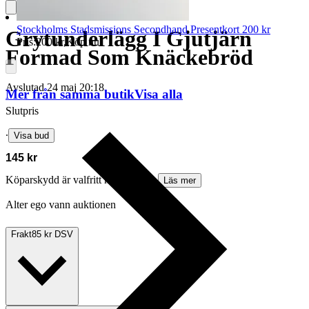
Stockholms Stadsmissions Secondhand Presentkort 200 kr
Grytunderlägg I Gjutjärn
Pris:
200 kr
,
Köp nu
.
Formad Som Knäckebröd
Avslutad
24 maj 20:18
Mer från samma butik
Visa alla
Slutpris
∙
Visa bud
145 kr
Köparskydd är valfritt hos företag.
Läs mer
Alter ego vann auktionen
Frakt
85 kr DSV