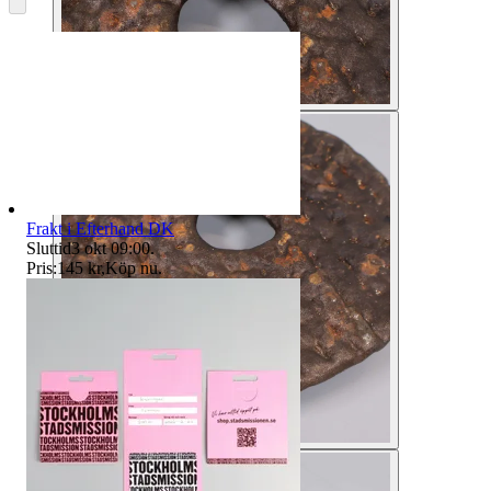
Frakt i Efterhand DK
Sluttid
3 okt 09:00
.
Pris:
145 kr
,
Köp nu
.