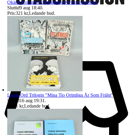
Okänd Konstnär Oljemålning Kvinna som läser
Sluttid
9 aug 18:40
.
Pris:
321 kr
,
Ledande bud
.
Livets Ord Trilogin "Mina Tio Orimliga År Som Frälst"
Sluttid
16 aug 19:31
.
Pris:
1 kr
,
Ledande bud
.