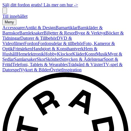
Sälj ditt fordon gratis! Läs mer om hur ->
Till innehållet
Meny
Accessoarer
Antikt & Design
Barnartiklar
Barnkläder &
Barnskor
Barnleksaker
Biljetter & Resor
Bygg & Verktyg
Böcker &
Tidningar
Datorer & Tillbehör
DVD &
Videofilmer
Fordon
Fordonsdelar & tillbehör
Foto, Kameror &
Optik
Frimärken
Handgjort & Konsthantverk
Hem &
Hushåll
Hemelektronik
Hobby
Klockor
Kläder
Konst
Musik
Mynt &
Sedlar
Samlarsaker
Skor
Skönhet
Smycken & Ädelstenar
Sport &
Fritid
Telefoni, Tablets & Wearables
Trädgård & Växter
TV-spel &
Datorspel
Vykort & Bilder
Övrigt
Inspiration