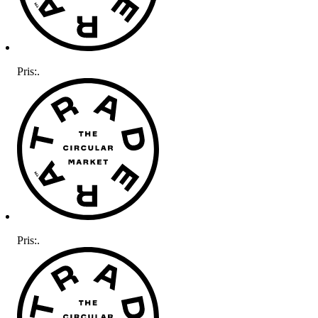
Pris:
.
Pris:
.