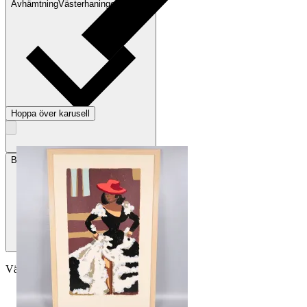
Avhämtning
Västerhaninge, Sverige
Hoppa över karusell
Betalning
Via Tradera
Välj till köparskydd