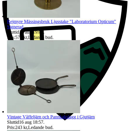
Rejmyre Mässingsbruk Ljusstake "Laboratorium Opticum"
Signerad
Sluttid
16 aug 19:07
.
Pris:
575 kr
,
Ledande bud
.
Vintage Våffeljärn och Pannkakslagg i Gjutjärn
Sluttid
16 aug 18:57
.
Pris:
243 kr
,
Ledande bud
.