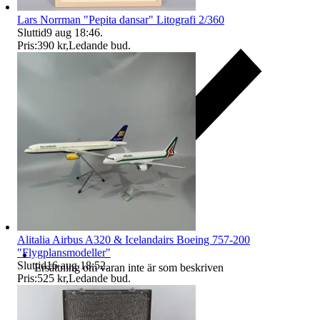
Lars Norrman "Pepita dansar" Litografi 2/360
Sluttid
9 aug 18:46
.
Pris:
390 kr
,
Ledande bud
.
Alitalia Airbus A320 & Icelandairs Boeing 757-200
"Flygplansmodeller"
Sluttid
16 aug 18:52
.
Ersättning om varan inte är som beskriven
Pris:
525 kr
,
Ledande bud
.