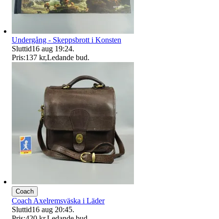
Undergång - Skeppsbrott i Konsten
Sluttid
16 aug 19:24
.
Pris:
137 kr
,
Ledande bud
.
Coach
Coach Axelremsväska i Läder
Sluttid
16 aug 20:45
.
Pris:
420 kr
,
Ledande bud
.