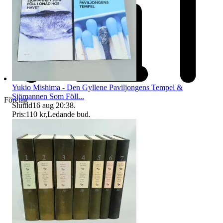
Yukio Mishima - Den Gyllene Paviljongens Tempel &
Sjömannen Som Föll...
Företag
Sluttid
16 aug 20:38
.
Pris:
110 kr
,
Ledande bud
.