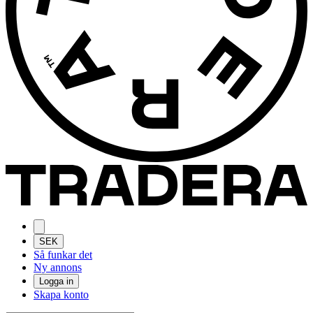
SEK
Så funkar det
Ny annons
Logga in
Skapa konto