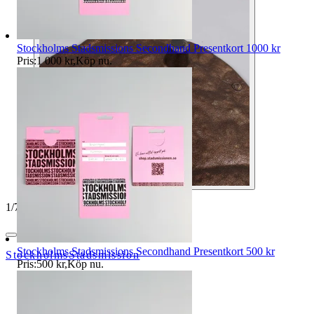
Stockholms Stadsmissions Secondhand Presentkort 1000 kr
Pris:
1 000 kr
,
Köp nu
.
1
/
7
Stockholms Stadsmissions Secondhand Presentkort 500 kr
StockholmsStadsmission
Pris:
500 kr
,
Köp nu
.