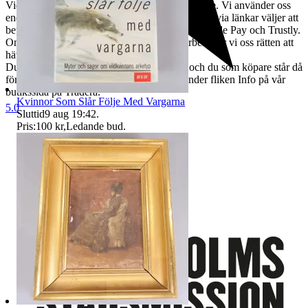
Vid vunnen auktion bör betalning ske omgående. Vi använder oss
endast av Traderabetalning, vilket innebär att du via länkar väljer att
betala med Swish, kort, Klarna, Apple Pay, Google Pay och Trustly.
Om betalning inte skett inom fem dagar förbehåller vi oss rätten att
häva köpet.
Du har rätt att ångra köpet inom 14 dagar, och du som köpare står då
för returfrakten. Mer om returer hittar du under fliken Info på vår
butikssida på Tradera.
Kvinnor Som Slår Följe Med Vargarna
5.0
Sluttid
9 aug 19:42
.
Pris:
100 kr
,
Ledande bud
.
Stadsmissionens second hand