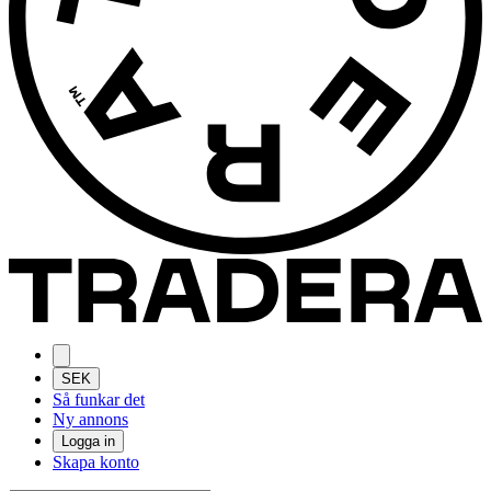
SEK
Så funkar det
Ny annons
Logga in
Skapa konto