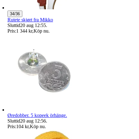
34/36
Rutete skjørt fra Mikko
Sluttid
20 aug 12:55
.
Pris:
1 344 kr
,
Köp nu
.
Øredobber. 5 kopeek örhänge.
Sluttid
20 aug 12:56
.
Pris:
104 kr
,
Köp nu
.