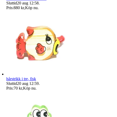
Sluttid
20 aug 12:58
.
Pris:
880 kr
,
Köp nu
.
hårstrikk i tre, fisk
Sluttid
20 aug 12:59
.
Pris:
70 kr
,
Köp nu
.