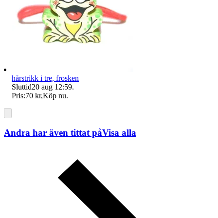
hårstrikk i tre, frosken
Sluttid
20 aug 12:59
.
Pris:
70 kr
,
Köp nu
.
Andra har även tittat på
Visa alla