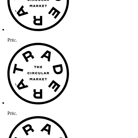
Pris:
.
Pris:
.