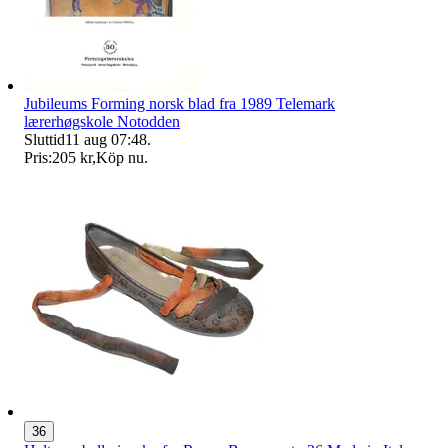
Jubileums Forming norsk blad fra 1989 Telemark
lærerhøgskole Notodden
Sluttid
11 aug 07:48
.
Pris:
205 kr
,
Köp nu
.
36