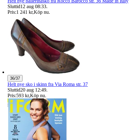
Helt nye ballerinasko fra Rocco Barocco str. 36 Made in Italy
Sluttid
12 aug 08:33
.
Pris:
1 241 kr
,
Köp nu
.
36/37
Helt nye sko i skinn fra Via Roma str. 37
Sluttid
20 aug 12:49
.
Pris:
593 kr
,
Köp nu
.