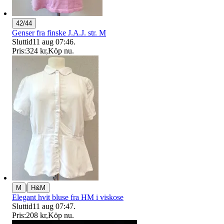
42/44
Genser fra finske J.A.J. str. M
Sluttid
11 aug 07:46
.
Pris:
324 kr
,
Köp nu
.
|
M
H&M
Elegant hvit bluse fra HM i viskose
Sluttid
11 aug 07:47
.
Pris:
208 kr
,
Köp nu
.