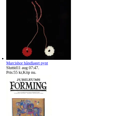
Marcishor håndlaget pynt
Sluttid
11 aug 07:47
.
Pris:
55 kr
,
Köp nu
.