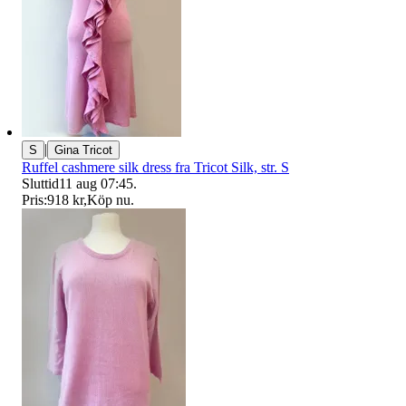
|
S
Gina Tricot
Ruffel cashmere silk dress fra Tricot Silk, str. S
Sluttid
11 aug 07:45
.
Pris:
918 kr
,
Köp nu
.