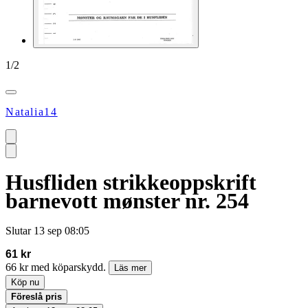
1
/
2
Natalia14
Husfliden strikkeoppskrift
barnevott mønster nr. 254
Slutar
13 sep 08:05
61 kr
66 kr med köparskydd.
Läs mer
Köp nu
Föreslå pris