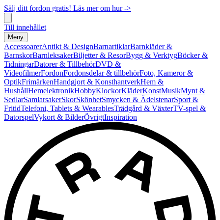
Sälj ditt fordon gratis! Läs mer om hur ->
Till innehållet
Meny
Accessoarer
Antikt & Design
Barnartiklar
Barnkläder &
Barnskor
Barnleksaker
Biljetter & Resor
Bygg & Verktyg
Böcker &
Tidningar
Datorer & Tillbehör
DVD &
Videofilmer
Fordon
Fordonsdelar & tillbehör
Foto, Kameror &
Optik
Frimärken
Handgjort & Konsthantverk
Hem &
Hushåll
Hemelektronik
Hobby
Klockor
Kläder
Konst
Musik
Mynt &
Sedlar
Samlarsaker
Skor
Skönhet
Smycken & Ädelstenar
Sport &
Fritid
Telefoni, Tablets & Wearables
Trädgård & Växter
TV-spel &
Datorspel
Vykort & Bilder
Övrigt
Inspiration