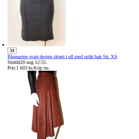
34
Blumarine svart design skjørt i ull med splitt bak Str. XS
Sluttid
20 aug 12:55
.
Pris:
1 603 kr
,
Köp nu
.