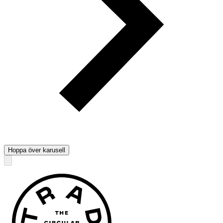
Hoppa över karusell