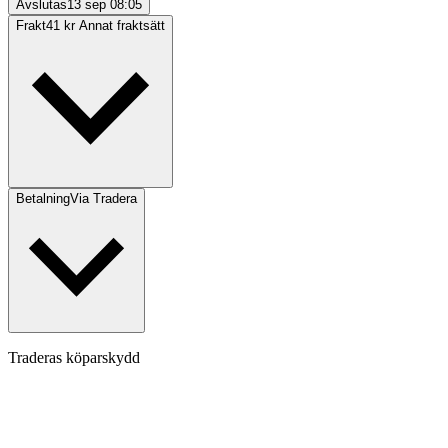
Avslutas
13 sep 08:05
Frakt
41 kr Annat fraktsätt
Betalning
Via Tradera
Traderas köparskydd