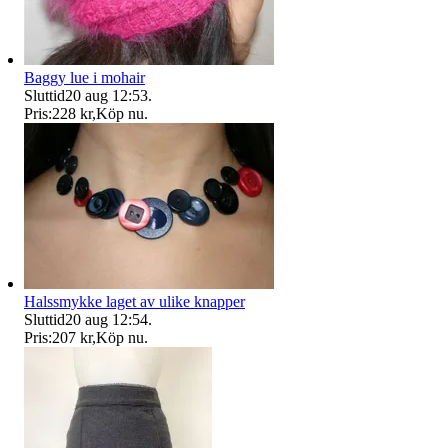
Baggy lue i mohair
Sluttid
20 aug 12:53
.
Pris:
228 kr
,
Köp nu
.
Halssmykke laget av ulike knapper
Sluttid
20 aug 12:54
.
Pris:
207 kr
,
Köp nu
.