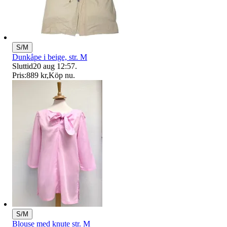
S/M
Dunkåpe i beige, str. M
Sluttid
20 aug 12:57
.
Pris:
889 kr
,
Köp nu
.
S/M
Blouse med knute str. M