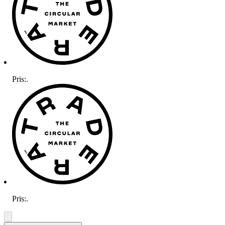
Pris:
.
Pris:
.