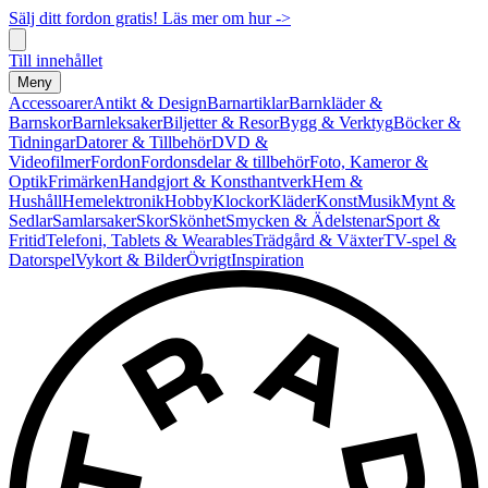
Sälj ditt fordon gratis! Läs mer om hur ->
Till innehållet
Meny
Accessoarer
Antikt & Design
Barnartiklar
Barnkläder &
Barnskor
Barnleksaker
Biljetter & Resor
Bygg & Verktyg
Böcker &
Tidningar
Datorer & Tillbehör
DVD &
Videofilmer
Fordon
Fordonsdelar & tillbehör
Foto, Kameror &
Optik
Frimärken
Handgjort & Konsthantverk
Hem &
Hushåll
Hemelektronik
Hobby
Klockor
Kläder
Konst
Musik
Mynt &
Sedlar
Samlarsaker
Skor
Skönhet
Smycken & Ädelstenar
Sport &
Fritid
Telefoni, Tablets & Wearables
Trädgård & Växter
TV-spel &
Datorspel
Vykort & Bilder
Övrigt
Inspiration