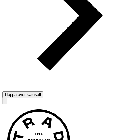
Hoppa över karusell