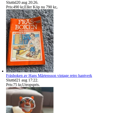
Sluttid
20 aug 20:26
.
Pris:
490 kr
,
Eller Köp nu
790 kr
,
.
Fräsboken av Hans Mårtensson vintage retro hantverk
Sluttid
21 aug 17:22
.
Pris:
75 kr
,
Utropspris
.