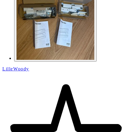
LilleWoody