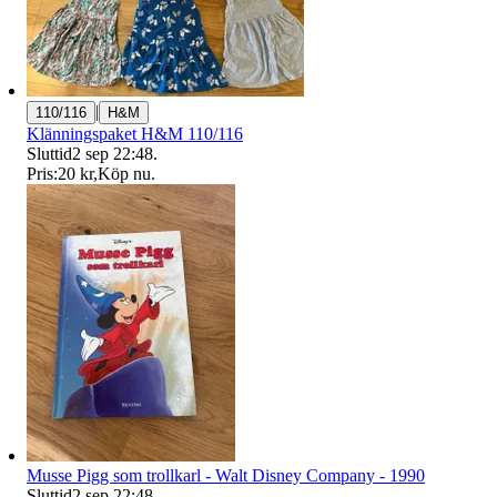
|
110/116
H&M
Klänningspaket H&M 110/116
Sluttid
2 sep 22:48
.
Pris:
20 kr
,
Köp nu
.
Musse Pigg som trollkarl - Walt Disney Company - 1990
Sluttid
2 sep 22:48
.