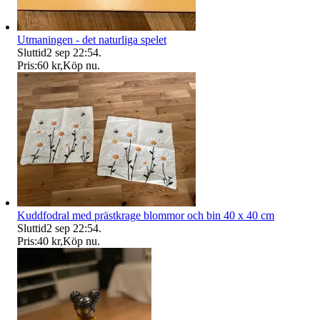
Utmaningen - det naturliga spelet
Sluttid
2 sep 22:54
.
Pris:
60 kr
,
Köp nu
.
Kuddfodral med prästkrage blommor och bin 40 x 40 cm
Sluttid
2 sep 22:54
.
Pris:
40 kr
,
Köp nu
.