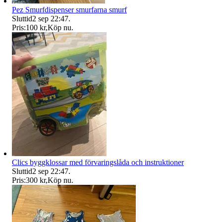
Pez Smurfdispenser smurfarna smurf
Sluttid
2 sep 22:47
.
Pris:
100 kr
,
Köp nu
.
Clics byggklossar med förvaringslåda och instruktioner
Sluttid
2 sep 22:47
.
Pris:
300 kr
,
Köp nu
.