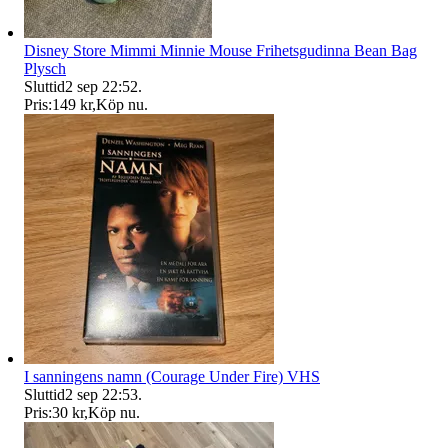
Disney Store Mimmi Minnie Mouse Frihetsgudinna Bean Bag
Plysch
Sluttid
2 sep 22:52
.
Pris:
149 kr
,
Köp nu
.
I sanningens namn (Courage Under Fire) VHS
Sluttid
2 sep 22:53
.
Pris:
30 kr
,
Köp nu
.