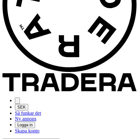
SEK
Så funkar det
Ny annons
Logga in
Skapa konto