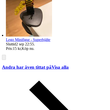
Lego Minifigur - Superhjälte
Sluttid
2 sep 22:55
.
Pris:
15 kr
,
Köp nu
.
Andra har även tittat på
Visa alla