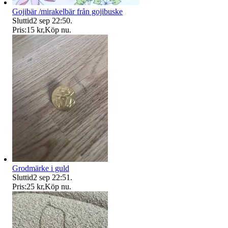
Gojibär /mirakelbär från gojibuske
Sluttid
2 sep 22:50
.
Pris:
15 kr
,
Köp nu
.
Grodmärke i guld
Sluttid
2 sep 22:51
.
Pris:
25 kr
,
Köp nu
.