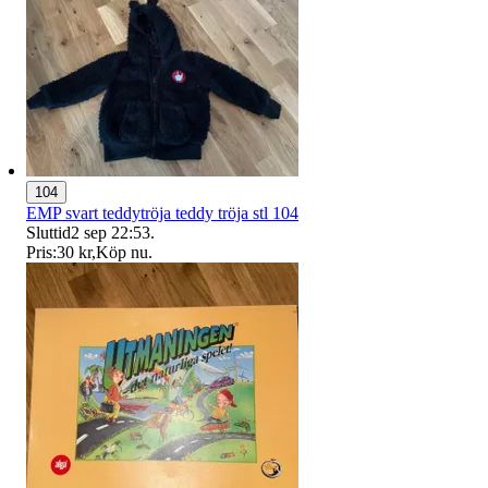
104
EMP svart teddytröja teddy tröja stl 104
Sluttid
2 sep 22:53
.
Pris:
30 kr
,
Köp nu
.