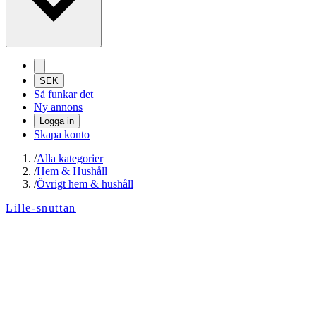
SEK
Så funkar det
Ny annons
Logga in
Skapa konto
/
Alla kategorier
/
Hem & Hushåll
/
Övrigt hem & hushåll
Lille-snuttan