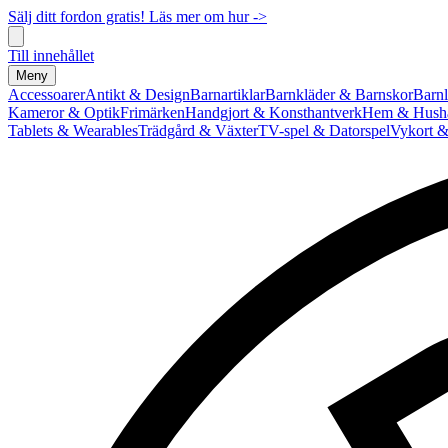
Sälj ditt fordon gratis! Läs mer om hur ->
Till innehållet
Meny
Accessoarer
Antikt & Design
Barnartiklar
Barnkläder & Barnskor
Barnl
Kameror & Optik
Frimärken
Handgjort & Konsthantverk
Hem & Hushå
Tablets & Wearables
Trädgård & Växter
TV-spel & Datorspel
Vykort &