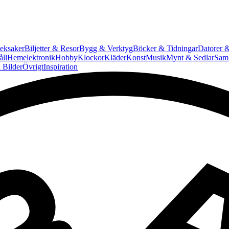
eksaker
Biljetter & Resor
Bygg & Verktyg
Böcker & Tidningar
Datorer &
ll
Hemelektronik
Hobby
Klockor
Kläder
Konst
Musik
Mynt & Sedlar
Saml
 Bilder
Övrigt
Inspiration