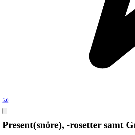
5.0
Present(snöre), -rosetter samt Gr