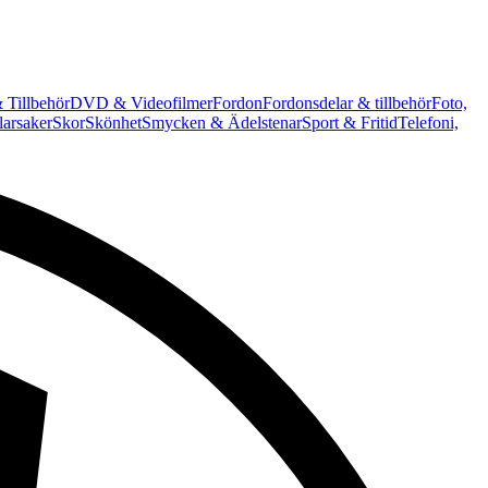
 Tillbehör
DVD & Videofilmer
Fordon
Fordonsdelar & tillbehör
Foto,
arsaker
Skor
Skönhet
Smycken & Ädelstenar
Sport & Fritid
Telefoni,