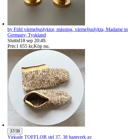
by Föhl värmeljuslyktor, mässing, värmeljuslykta, Madame in
Germany, Tyskland
Sluttid
18 sep 20:49
.
Pris:
1 655 kr
,
Köp nu
.
37/38
Virkade TOFFLOR strl 37, 38 hantverk av