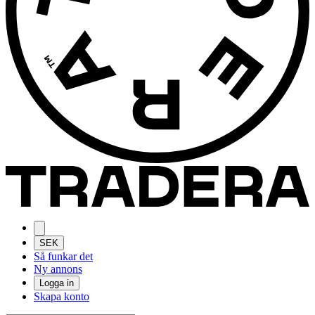
SEK
Så funkar det
Ny annons
Logga in
Skapa konto