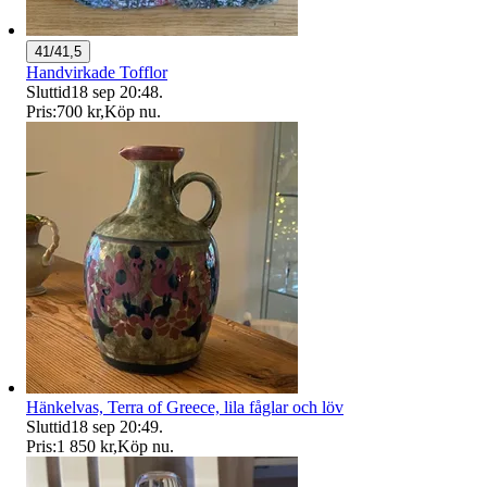
41/41,5
Handvirkade Tofflor
Sluttid
18 sep 20:48
.
Pris:
700 kr
,
Köp nu
.
Hänkelvas, Terra of Greece, lila fåglar och löv
Sluttid
18 sep 20:49
.
Pris:
1 850 kr
,
Köp nu
.