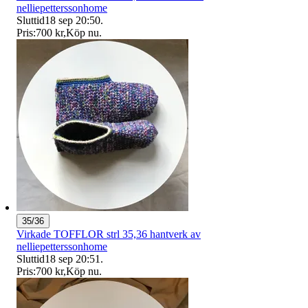
nelliepetterssonhome
Sluttid
18 sep 20:50
.
Pris:
700 kr
,
Köp nu
.
35/36
Virkade TOFFLOR strl 35,36 hantverk av
nelliepetterssonhome
Sluttid
18 sep 20:51
.
Pris:
700 kr
,
Köp nu
.