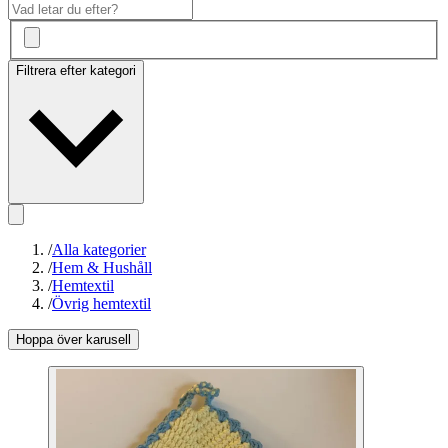
Filtrera efter kategori
/
Alla kategorier
/
Hem & Hushåll
/
Hemtextil
/
Övrig hemtextil
Hoppa över karusell