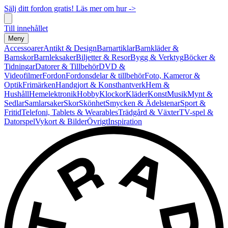
Sälj ditt fordon gratis! Läs mer om hur ->
Till innehållet
Meny
Accessoarer
Antikt & Design
Barnartiklar
Barnkläder &
Barnskor
Barnleksaker
Biljetter & Resor
Bygg & Verktyg
Böcker &
Tidningar
Datorer & Tillbehör
DVD &
Videofilmer
Fordon
Fordonsdelar & tillbehör
Foto, Kameror &
Optik
Frimärken
Handgjort & Konsthantverk
Hem &
Hushåll
Hemelektronik
Hobby
Klockor
Kläder
Konst
Musik
Mynt &
Sedlar
Samlarsaker
Skor
Skönhet
Smycken & Ädelstenar
Sport &
Fritid
Telefoni, Tablets & Wearables
Trädgård & Växter
TV-spel &
Datorspel
Vykort & Bilder
Övrigt
Inspiration