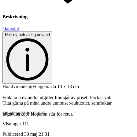
Beskrivning
Oanvänt
Helt ny och aldrig använd
Handvirkade grytlappar. Ca 13 x 13 cm
Frakt och ev andra utgifter framgår av priset! Packar väl.
Titta gärna på mina andra annonser/auktioner, samfraktar.
Objektnr
734 043 025
Inget återköp! Köparen står för retur.
Visningar
111
Publicerad
30 maj 21:31