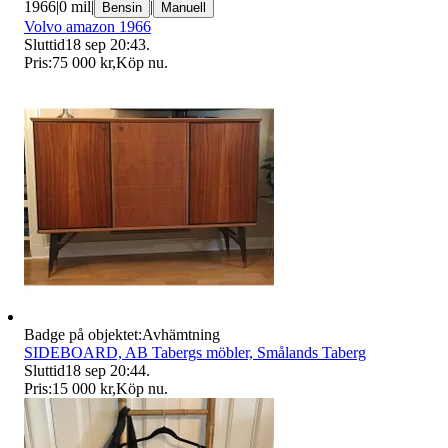
1966
|
0 mil
|
|
Bensin
Manuell
Volvo amazon 1966
Sluttid
18 sep 20:43
.
Pris:
75 000 kr
,
Köp nu
.
Badge på objektet:
Avhämtning
SIDEBOARD, AB Tabergs möbler, Smålands Taberg
Sluttid
18 sep 20:44
.
Pris:
15 000 kr
,
Köp nu
.