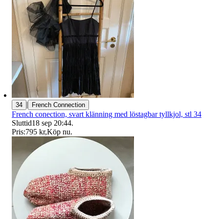
|
34
French Connection
French conection, svart klänning med löstagbar tyllkjol, stl 34
Sluttid
18 sep 20:44
.
Pris:
795 kr
,
Köp nu
.