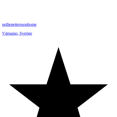
nelliepetterssonhome
Värnamo
,
Sverige