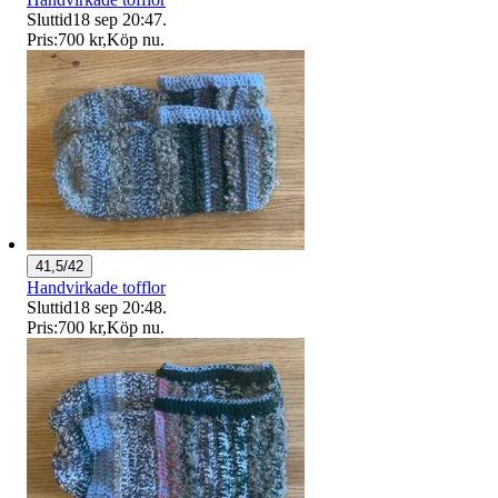
Sluttid
18 sep 20:47
.
Pris:
700 kr
,
Köp nu
.
41,5/42
Handvirkade tofflor
Sluttid
18 sep 20:48
.
Pris:
700 kr
,
Köp nu
.