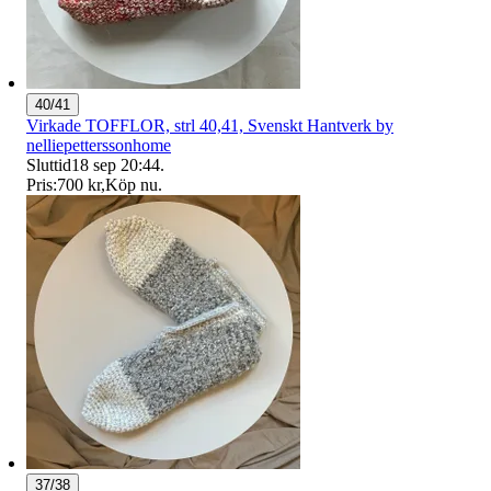
40/41
Virkade TOFFLOR, strl 40,41, Svenskt Hantverk by
nelliepetterssonhome
Sluttid
18 sep 20:44
.
Pris:
700 kr
,
Köp nu
.
37/38