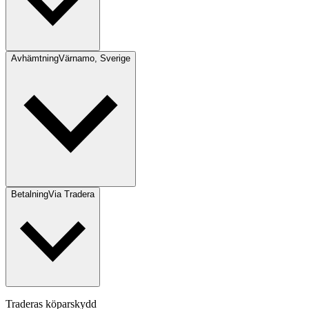
Avhämtning
Värnamo, Sverige
Betalning
Via Tradera
Traderas köparskydd