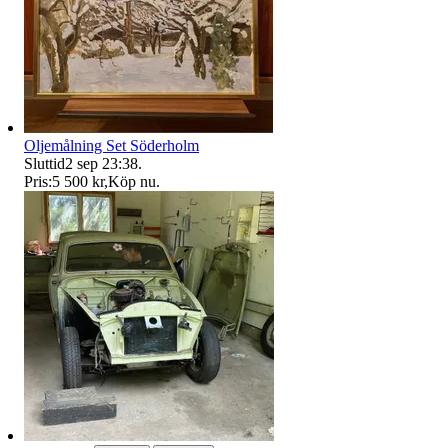
Oljemålning Set Söderholm
Sluttid
2 sep 23:38
.
Pris:
5 500 kr
,
Köp nu
.