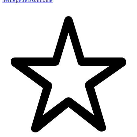
nelliepetterssonhome