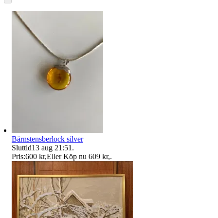
Bärnstensberlock silver
Sluttid
13 aug 21:51
.
Pris:
600 kr
,
Eller Köp nu
609 kr
,
.