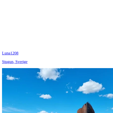
Luna1208
Stugun
,
Sverige