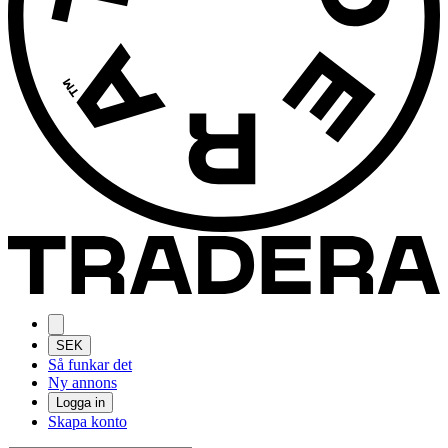
SEK
Så funkar det
Ny annons
Logga in
Skapa konto