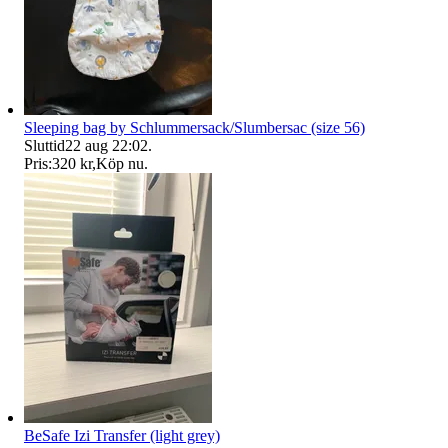
Sleeping bag by Schlummersack/Slumbersac (size 56)
Sluttid
22 aug 22:02
.
Pris:
320 kr
,
Köp nu
.
BeSafe Izi Transfer (light grey)