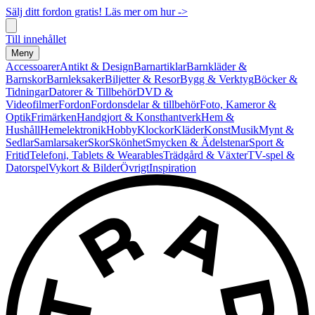
Sälj ditt fordon gratis! Läs mer om hur ->
Till innehållet
Meny
Accessoarer
Antikt & Design
Barnartiklar
Barnkläder &
Barnskor
Barnleksaker
Biljetter & Resor
Bygg & Verktyg
Böcker &
Tidningar
Datorer & Tillbehör
DVD &
Videofilmer
Fordon
Fordonsdelar & tillbehör
Foto, Kameror &
Optik
Frimärken
Handgjort & Konsthantverk
Hem &
Hushåll
Hemelektronik
Hobby
Klockor
Kläder
Konst
Musik
Mynt &
Sedlar
Samlarsaker
Skor
Skönhet
Smycken & Ädelstenar
Sport &
Fritid
Telefoni, Tablets & Wearables
Trädgård & Växter
TV-spel &
Datorspel
Vykort & Bilder
Övrigt
Inspiration