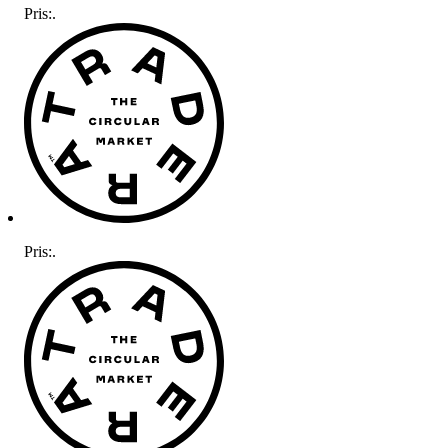
Pris:
.
Pris:
.