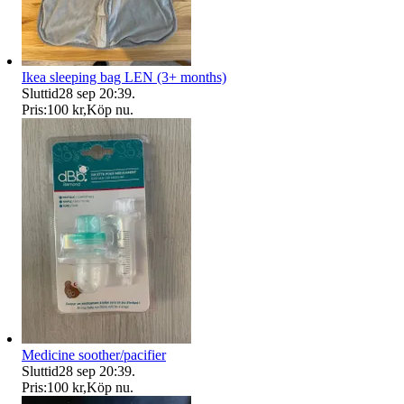
Ikea sleeping bag LEN (3+ months)
Sluttid
28 sep 20:39
.
Pris:
100 kr
,
Köp nu
.
Medicine soother/pacifier
Sluttid
28 sep 20:39
.
Pris:
100 kr
,
Köp nu
.