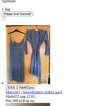
Samfrakt
1 dag
Hoppa över karusell
|
S/XS
H&M/Zara
Maternity / breastfeeding clothes pack
Sluttid
22 aug 22:01
.
Pris:
300 kr
,
Köp nu
.