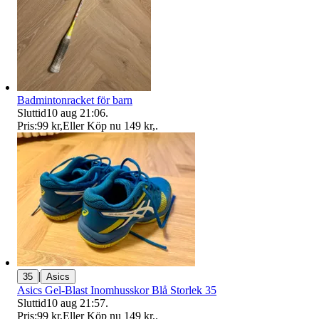
Badmintonracket för barn
Sluttid
10 aug 21:06
.
Pris:
99 kr
,
Eller Köp nu
149 kr
,
.
|
35
Asics
Asics Gel-Blast Inomhusskor Blå Storlek 35
Sluttid
10 aug 21:57
.
Pris:
99 kr
,
Eller Köp nu
149 kr
,
.