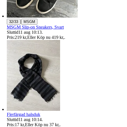
|
32/33
MSGM
MSGM Slip-on Sneakers, Svart
Sluttid
11 aug 10:13
.
Pris:
219 kr
,
Eller Köp nu
419 kr
,
.
Flerfärgad halsduk
Sluttid
11 aug 10:14
.
Pris:
17 kr
,
Eller Köp nu
37 kr
,
.