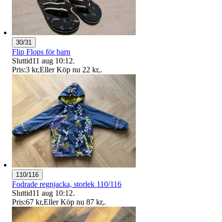
30/31
Flip Flops för barn
Sluttid
11 aug 10:12
.
Pris:
3 kr
,
Eller Köp nu
22 kr
,
.
110/116
Fodrade regnjacka, storlek 110/116
Sluttid
11 aug 10:12
.
Pris:
67 kr
,
Eller Köp nu
87 kr
,
.