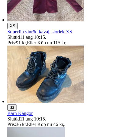
XS
Superfin vinröd kavaj, storlek XS
Sluttid
11 aug 10:15
.
Pris:
91 kr
,
Eller Köp nu
115 kr
,
.
33
Barn Kängor
Sluttid
11 aug 10:15
.
Pris:
36 kr
,
Eller Köp nu
46 kr
,
.