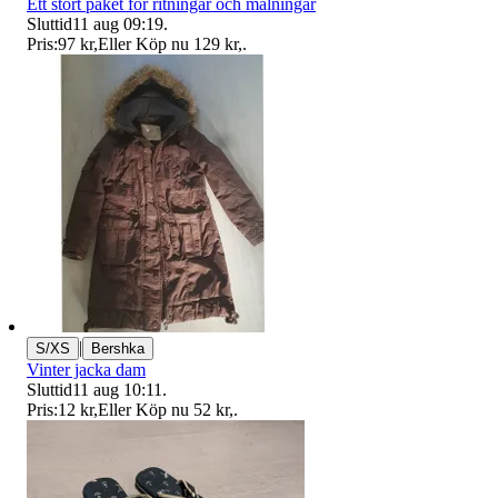
Ett stort paket för ritningar och målningar
Sluttid
11 aug 09:19
.
Pris:
97 kr
,
Eller Köp nu
129 kr
,
.
|
S/XS
Bershka
Vinter jacka dam
Sluttid
11 aug 10:11
.
Pris:
12 kr
,
Eller Köp nu
52 kr
,
.