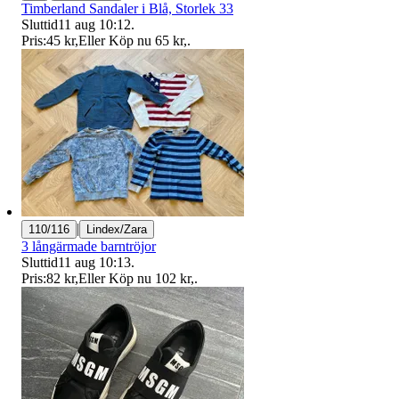
Timberland Sandaler i Blå, Storlek 33
Sluttid
11 aug 10:12
.
Pris:
45 kr
,
Eller Köp nu
65 kr
,
.
|
110/116
Lindex/Zara
3 långärmade barntröjor
Sluttid
11 aug 10:13
.
Pris:
82 kr
,
Eller Köp nu
102 kr
,
.