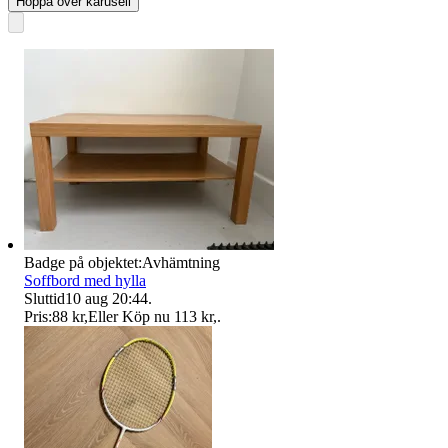
Hoppa över karusell
Badge på objektet:
Avhämtning
Soffbord med hylla
Sluttid
10 aug 20:44
.
Pris:
88 kr
,
Eller Köp nu
113 kr
,
.