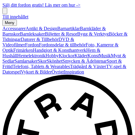
Sälj ditt fordon gratis! Läs mer om hur ->
Till innehållet
Meny
Accessoarer
Antikt & Design
Barnartiklar
Barnkläder &
Barnskor
Barnleksaker
Biljetter & Resor
Bygg & Verktyg
Böcker &
Tidningar
Datorer & Tillbehör
DVD &
Videofilmer
Fordon
Fordonsdelar & tillbehör
Foto, Kameror &
Optik
Frimärken
Handgjort & Konsthantverk
Hem &
Hushåll
Hemelektronik
Hobby
Klockor
Kläder
Konst
Musik
Mynt &
Sedlar
Samlarsaker
Skor
Skönhet
Smycken & Ädelstenar
Sport &
Fritid
Telefoni, Tablets & Wearables
Trädgård & Växter
TV-spel &
Datorspel
Vykort & Bilder
Övrigt
Inspiration