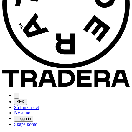
SEK
Så funkar det
Ny annons
Logga in
Skapa konto