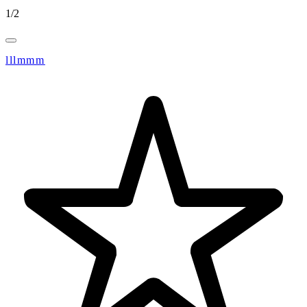
1
/
2
lllmmm