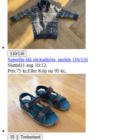
110/116
Superfin blå stickadtröja, storlek 110/116
Sluttid
11 aug 10:12
.
Pris:
75 kr
,
Eller Köp nu
95 kr
,
.
|
33
Timberland