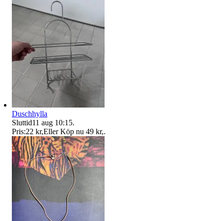
Duschhylla
Sluttid
11 aug 10:15
.
Pris:
22 kr
,
Eller Köp nu
49 kr
,
.