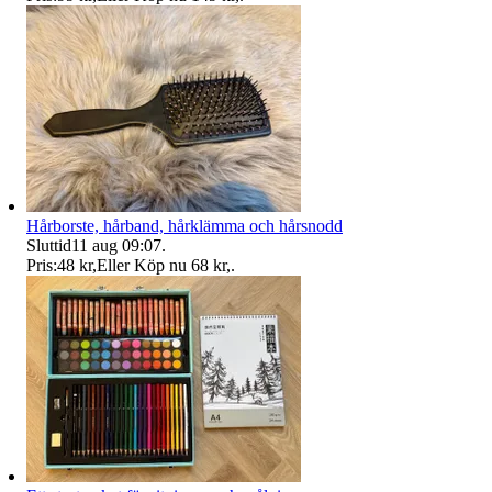
Hårborste, hårband, hårklämma och hårsnodd
Sluttid
11 aug 09:07
.
Pris:
48 kr
,
Eller Köp nu
68 kr
,
.