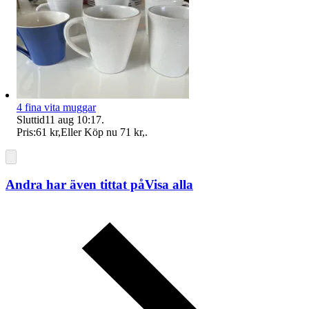
4 fina vita muggar
Sluttid
11 aug 10:17
.
Pris:
61 kr
,
Eller Köp nu
71 kr
,
.
Andra har även tittat på
Visa alla