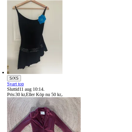
S/XS
Svart top
Sluttid
11 aug 10:14
.
Pris:
30 kr
,
Eller Köp nu
50 kr
,
.