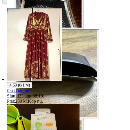
< 50 (0-1 M)
festklänning
Sluttid
23 aug 08:19
.
Pris:
250 kr
,
Köp nu
.