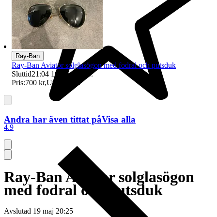
Ray-Ban
Ray-Ban Aviator solglasögon med fodral och putsduk
Sluttid
21:04
10 aug 21:04
.
Pris:
700 kr
,
Utropspris
.
Andra har även tittat på
Visa alla
4.9
Ray-Ban Aviator solglasögon
med fodral och putsduk
Avslutad
19 maj 20:25