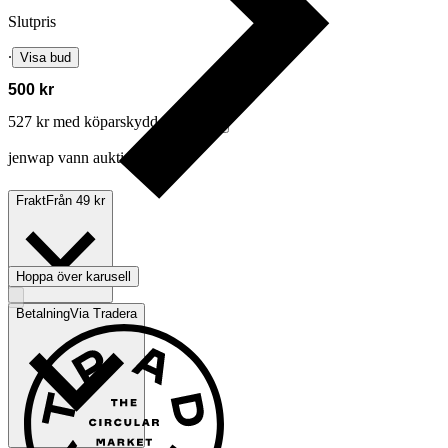
Slutpris
∙
Visa bud
500 kr
527 kr med köparskydd.
Läs mer
jenwap vann auktionen
Frakt
Från 49 kr
Hoppa över karusell
Betalning
Via Tradera