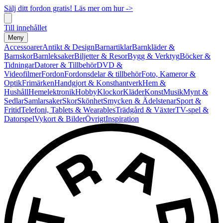
Sälj ditt fordon gratis! Läs mer om hur ->
Till innehållet
Meny
Accessoarer
Antikt & Design
Barnartiklar
Barnkläder &
Barnskor
Barnleksaker
Biljetter & Resor
Bygg & Verktyg
Böcker &
Tidningar
Datorer & Tillbehör
DVD &
Videofilmer
Fordon
Fordonsdelar & tillbehör
Foto, Kameror &
Optik
Frimärken
Handgjort & Konsthantverk
Hem &
Hushåll
Hemelektronik
Hobby
Klockor
Kläder
Konst
Musik
Mynt &
Sedlar
Samlarsaker
Skor
Skönhet
Smycken & Ädelstenar
Sport &
Fritid
Telefoni, Tablets & Wearables
Trädgård & Växter
TV-spel &
Datorspel
Vykort & Bilder
Övrigt
Inspiration