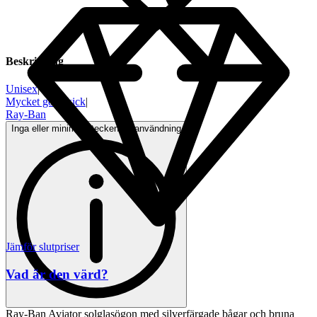
Beskrivning
Unisex
|
Mycket gott skick
|
Ray-Ban
Inga eller minimala tecken på användning
Jämför slutpriser
Vad är den värd?
Ray-Ban Aviator solglasögon med silverfärgade bågar och bruna