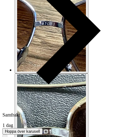
Samfrakt
1 dag
Hoppa över karusell