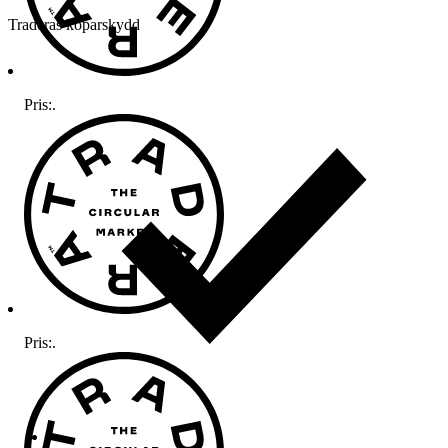
Traderas köparskydd
Pris:
.
Pris:
.