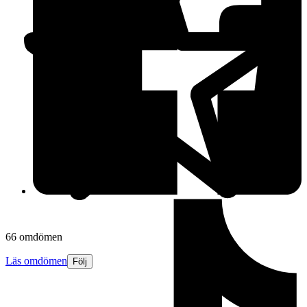
66 omdömen
Läs omdömen
Följ