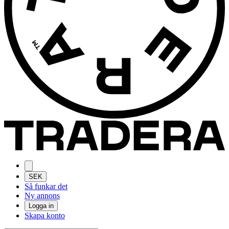
SEK
Så funkar det
Ny annons
Logga in
Skapa konto