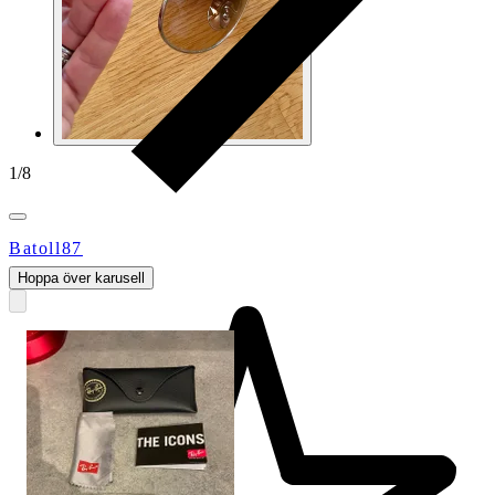
1
/
8
Batoll87
Hoppa över karusell