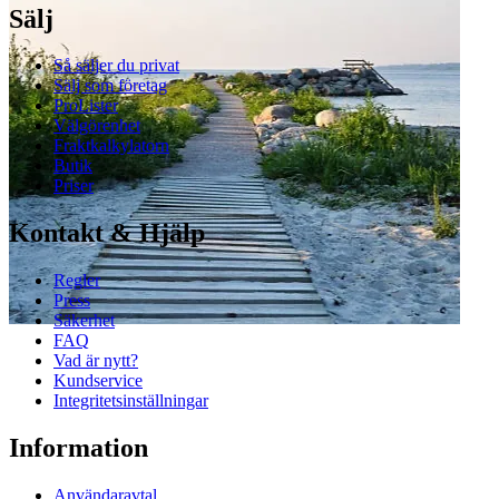
Sälj
Så säljer du privat
Sälj som företag
ProLister
Välgörenhet
Fraktkalkylatorn
Butik
Priser
Kontakt & Hjälp
Regler
Press
Säkerhet
FAQ
Vad är nytt?
Kundservice
Integritetsinställningar
Information
Användaravtal