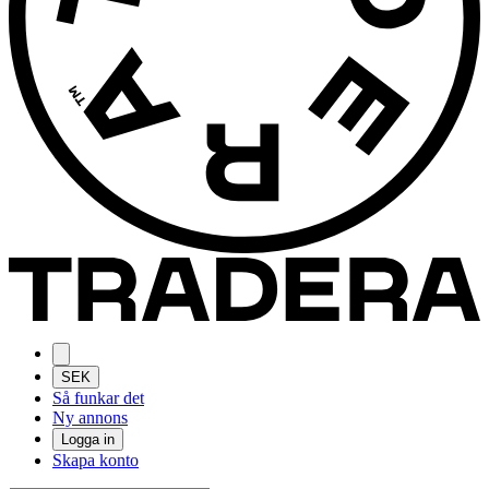
SEK
Så funkar det
Ny annons
Logga in
Skapa konto