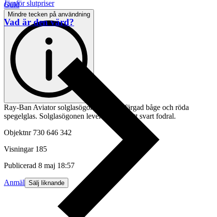
Jämför slutpriser
Guld
Mindre tecken på användning
Vad är den värd?
Ray-Ban Aviator solglasögon med guldfärgad båge och röda
spegelglas. Solglasögonen levereras med ett svart fodral.
Objektnr
730 646 342
Visningar
185
Publicerad
8 maj 18:57
Anmäl
Sälj liknande