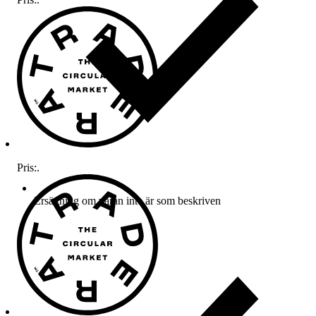
Pris:
.
Ersättning om varan inte är som beskriven