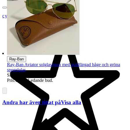
cykeljanne
Ray-Ban
Ray-Ban Aviator solglasögon med guldfärgad båge och gröna
spegelglas
Sluttid
17:27
8 aug 17:27
.
Pris:
100 kr
,
Ledande bud
.
Andra har även tittat på
Visa alla