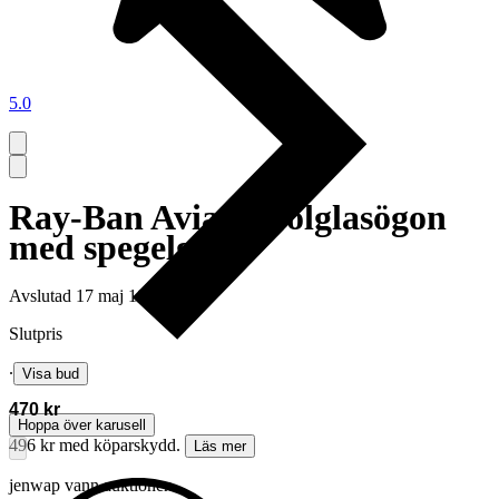
5.0
Ray-Ban Aviator solglasögon
med spegelglas
Avslutad
17 maj 18:57
Slutpris
∙
Visa bud
470 kr
Hoppa över karusell
496 kr med köparskydd.
Läs mer
jenwap vann auktionen