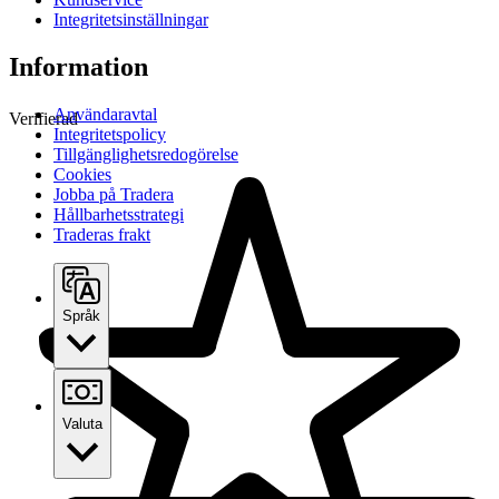
Integritetsinställningar
Information
Användaravtal
Verifierad
Integritetspolicy
Tillgänglighetsredogörelse
Cookies
Jobba på Tradera
Hållbarhetsstrategi
Traderas frakt
Språk
Valuta