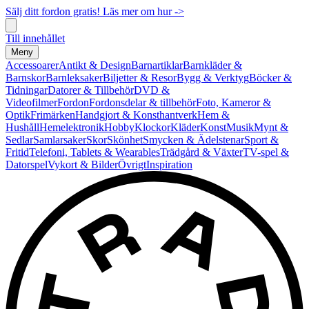
Sälj ditt fordon gratis! Läs mer om hur ->
Till innehållet
Meny
Accessoarer
Antikt & Design
Barnartiklar
Barnkläder &
Barnskor
Barnleksaker
Biljetter & Resor
Bygg & Verktyg
Böcker &
Tidningar
Datorer & Tillbehör
DVD &
Videofilmer
Fordon
Fordonsdelar & tillbehör
Foto, Kameror &
Optik
Frimärken
Handgjort & Konsthantverk
Hem &
Hushåll
Hemelektronik
Hobby
Klockor
Kläder
Konst
Musik
Mynt &
Sedlar
Samlarsaker
Skor
Skönhet
Smycken & Ädelstenar
Sport &
Fritid
Telefoni, Tablets & Wearables
Trädgård & Växter
TV-spel &
Datorspel
Vykort & Bilder
Övrigt
Inspiration