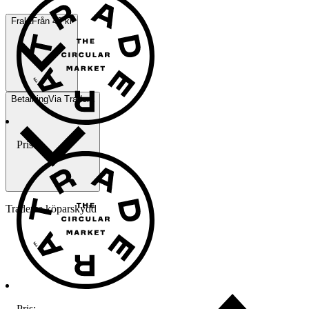
Frakt
Från 49 kr
Betalning
Via Tradera
Pris:
.
Traderas köparskydd
Pris:
.