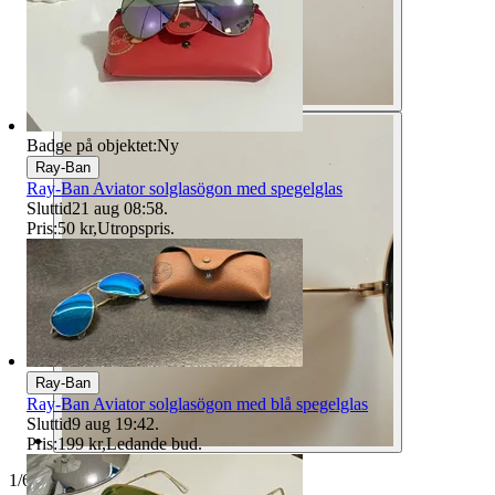
Badge på objektet:
Ny
Ray-Ban
Ray-Ban Aviator solglasögon med spegelglas
Sluttid
21 aug 08:58
.
Pris:
50 kr
,
Utropspris
.
Ray-Ban
Ray-Ban Aviator solglasögon med blå spegelglas
Sluttid
9 aug 19:42
.
Pris:
199 kr
,
Ledande bud
.
1
/
6