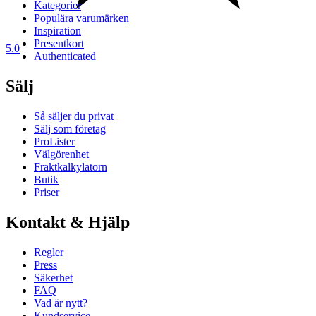
Kategorier
Populära varumärken
Inspiration
Presentkort
5.0
Authenticated
Sälj
Så säljer du privat
Sälj som företag
ProLister
Välgörenhet
Fraktkalkylatorn
Butik
Priser
Kontakt & Hjälp
Regler
Press
Säkerhet
FAQ
Vad är nytt?
Kundservice