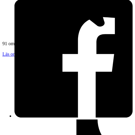
91 omdömen
Läs omdömen
Följ