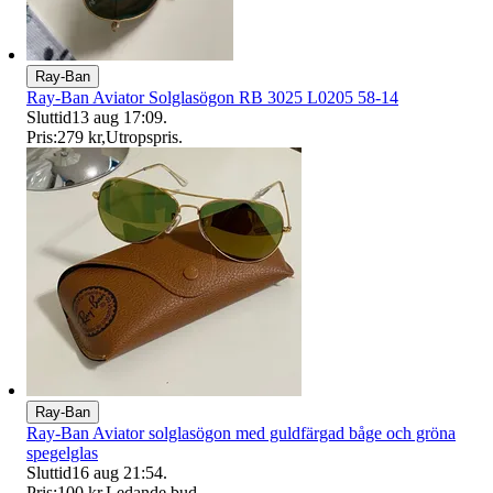
Ray-Ban
Ray-Ban Aviator Solglasögon RB 3025 L0205 58-14
Sluttid
13 aug 17:09
.
Pris:
279 kr
,
Utropspris
.
Ray-Ban
Ray-Ban Aviator solglasögon med guldfärgad båge och gröna
spegelglas
Sluttid
16 aug 21:54
.
Pris:
100 kr
,
Ledande bud
.