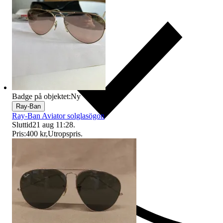
Badge på objektet:
Ny
Ray-Ban
Ray-Ban Aviator solglasögon
Sluttid
21 aug 11:28
.
Pris:
400 kr
,
Utropspris
.
Ersättning om du inte får din vara