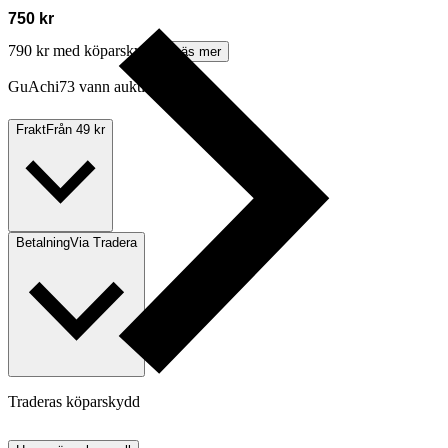
750 kr
790 kr med köparskydd.
Läs mer
GuAchi73 vann auktionen
Frakt
Från 49 kr
Betalning
Via Tradera
Traderas köparskydd