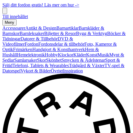
Sälj ditt fordon gratis! Läs mer om hur ->
Till innehållet
Meny
Accessoarer
Antikt & Design
Barnartiklar
Barnkläder &
Barnskor
Barnleksaker
Biljetter & Resor
Bygg & Verktyg
Böcker &
Tidningar
Datorer & Tillbehör
DVD &
Videofilmer
Fordon
Fordonsdelar & tillbehör
Foto, Kameror &
Optik
Frimärken
Handgjort & Konsthantverk
Hem &
Hushåll
Hemelektronik
Hobby
Klockor
Kläder
Konst
Musik
Mynt &
Sedlar
Samlarsaker
Skor
Skönhet
Smycken & Ädelstenar
Sport &
Fritid
Telefoni, Tablets & Wearables
Trädgård & Växter
TV-spel &
Datorspel
Vykort & Bilder
Övrigt
Inspiration