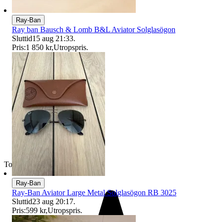
Ray-Ban
Ray ban Bausch & Lomb B&L Aviator Solglasögon
Sluttid
15 aug 21:33
.
Pris:
1 850 kr
,
Utropspris
.
Toppsäljare
Ray-Ban
Ray-Ban Aviator Large Metal Solglasögon RB 3025
Sluttid
23 aug 20:17
.
Pris:
599 kr
,
Utropspris
.