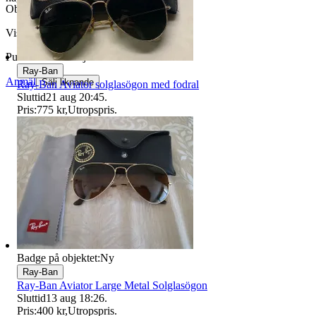
Objektnr
732 158 751
Visningar
158
Publicerad
17 maj 22:18
Ray-Ban
Anmäl
Sälj liknande
Ray-Ban Aviator solglasögon med fodral
Sluttid
21 aug 20:45
.
Pris:
775 kr
,
Utropspris
.
Badge på objektet:
Ny
Ray-Ban
Ray-Ban Aviator Large Metal Solglasögon
Sluttid
13 aug 18:26
.
Pris:
400 kr
,
Utropspris
.