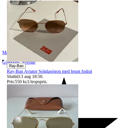
Maria31-2011
Göteborg
,
Sverige
Ray-Ban
Ray-Ban Aviator Solglasögon med brunt fodral
Sluttid
13 aug 18:50
.
Pris:
550 kr
,
Utropspris
.