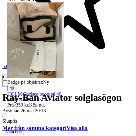
5.0
Badge på objektet:
Ny
40
HØLM Chelsea boots stl 40
Ray-Ban Aviator solglasögon
Sluttid
9 okt 12:43
.
Pris:
350 kr
,
Köp nu
.
Avslutad
26 maj 20:18
Slutpris
Mer från samma kategori
Visa alla
∙
Visa bud