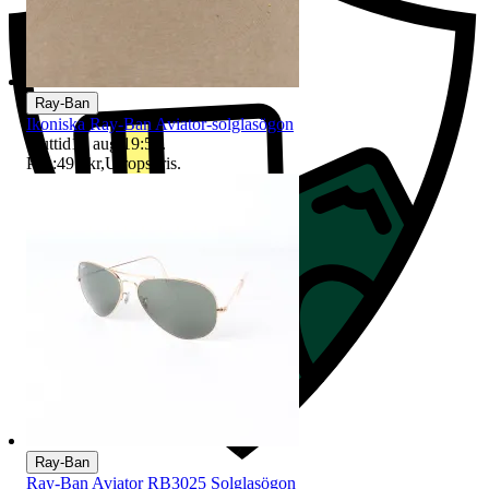
Ray-Ban
Ikoniska Ray-Ban Aviator-solglasögon
Sluttid
13 aug 19:56
.
Pris:
495 kr
,
Utropspris
.
Ray-Ban
Ray-Ban Aviator RB3025 Solglasögon