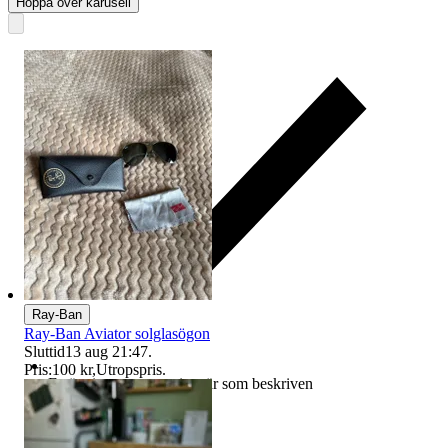
Hoppa över karusell
Ray-Ban
Ray-Ban Aviator solglasögon
Sluttid
13 aug 21:47
.
Pris:
100 kr
,
Utropspris
.
Ersättning om varan inte är som beskriven