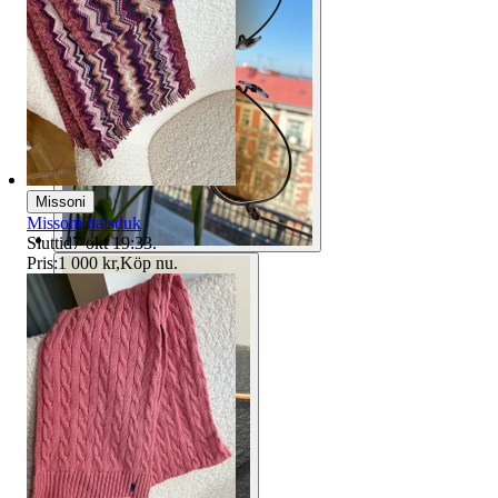
Missoni
Missoni halsduk
Sluttid
7 okt 19:33
.
Pris:
1 000 kr
,
Köp nu
.