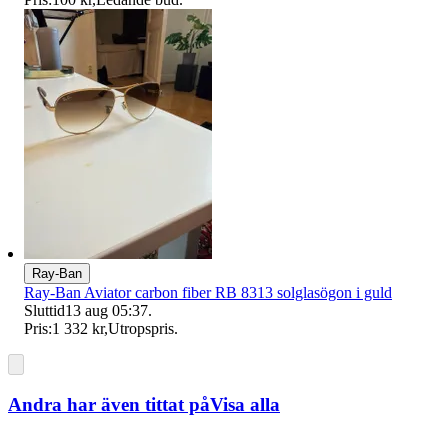
Ray-Ban
Ray-Ban Aviator carbon fiber RB 8313 solglasögon i guld
Sluttid
13 aug 05:37
.
Pris:
1 332 kr
,
Utropspris
.
Andra har även tittat på
Visa alla