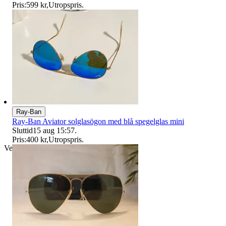
Pris:
599 kr
,
Utropspris
.
Ray-Ban
Ray-Ban Aviator solglasögon med blå spegelglas mini
Sluttid
15 aug 15:57
.
Pris:
400 kr
,
Utropspris
.
Verifierad