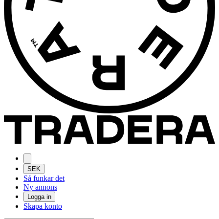
SEK
Så funkar det
Ny annons
Logga in
Skapa konto