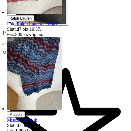
Ralph Lauren
Polo Ralph Lauren halsduk
Sluttid
7 okt 19:37
.
1
/
11
Pris:
800 kr
,
Köp nu
.
Maria31-2011
Missoni
Missoni halsduk
Sluttid
7 okt 19:43
.
Pris:
1 000 kr
,
Köp nu
.