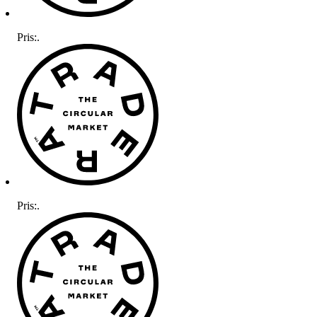
Pris:
.
Pris:
.