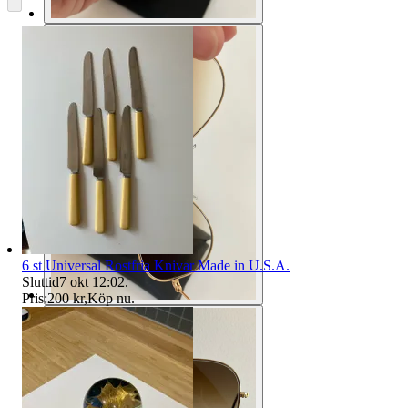
6 st Universal Rostfria Knivar Made in U.S.A.
Sluttid
7 okt 12:02
.
Pris:
200 kr
,
Köp nu
.