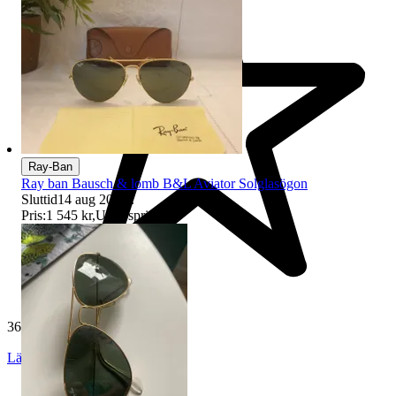
Ray-Ban
Ray ban Bausch & lomb B&L Aviator Solglasögon
Sluttid
14 aug 20:28
.
Pris:
1 545 kr
,
Utropspris
.
365 omdömen
Läs omdömen
Följ