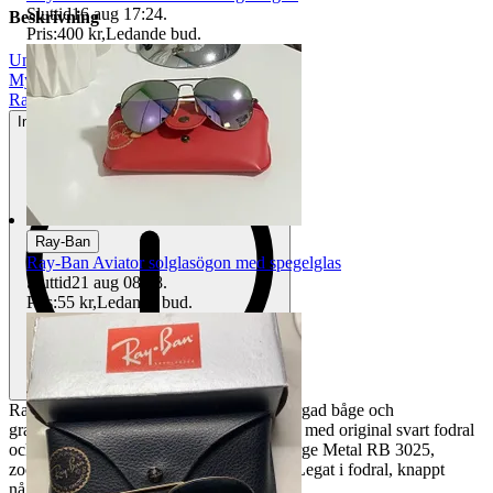
Sluttid
16 aug 17:24
.
Beskrivning
Pris:
400 kr
,
Ledande bud
.
Unisex
|
Mycket gott skick
|
Ray-Ban
Inga eller minimala tecken på användning
Ray-Ban
Ray-Ban Aviator solglasögon med spegelglas
Sluttid
21 aug 08:58
.
Pris:
55 kr
,
Ledande bud
.
Ray-Ban Aviator solglasögon med guldfärgad båge och
gradientglasögon. Solglasögonen kommer med original svart fodral
och putsduk. Modell Ray Ban Aviator Large Metal RB 3025,
zooma in på sista fotot för fler detaljer :-) Legat i fodral, knappt
någonsin använda.