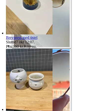
Brevpress med tistel
Sluttid
7 okt 12:07
.
Pris:
100 kr
,
Köp nu
.