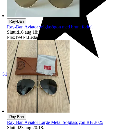
Ray-Ban
Ray-Ban Aviator solglasögon med brunt fodral
Sluttid
16 aug 18:12
.
Pris:
199 kr
,
Ledande bud
.
5.0
Ray-Ban
Ray-Ban Aviator Large Metal Solglasögon RB 3025
Sluttid
23 aug 20:18
.