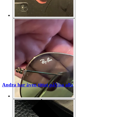
Andra har även tittat på
Visa alla