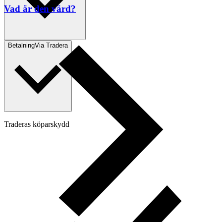
Vad är den värd?
Betalning
Via Tradera
Traderas köparskydd