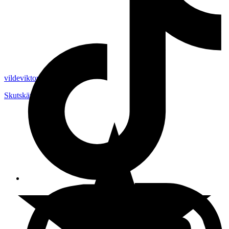
vildeviktor
Skutskär
,
Sverige