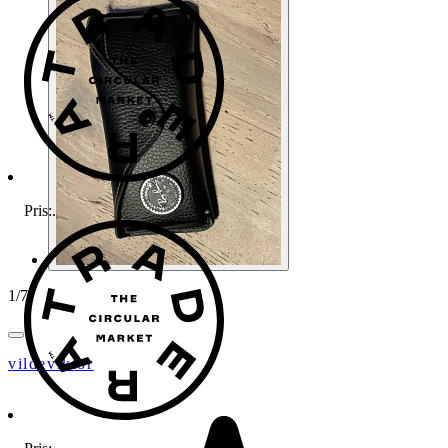
Pris:
.
1
/
7
vildeviktor