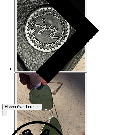
Hoppa över karusell