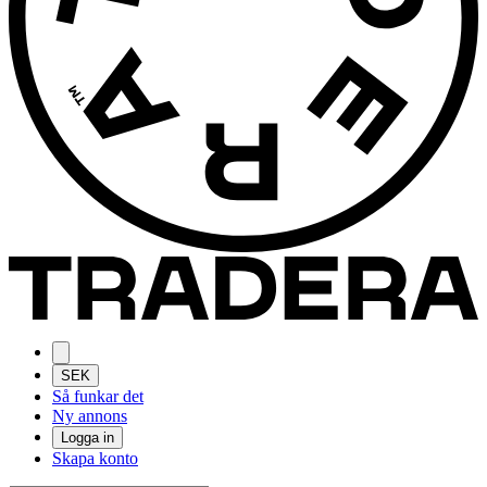
SEK
Så funkar det
Ny annons
Logga in
Skapa konto