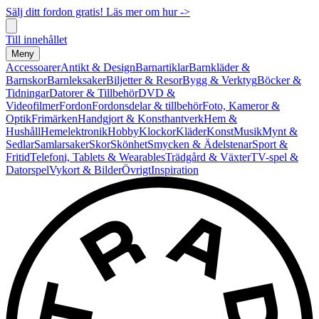
Sälj ditt fordon gratis! Läs mer om hur ->
Till innehållet
Meny
Accessoarer
Antikt & Design
Barnartiklar
Barnkläder &
Barnskor
Barnleksaker
Biljetter & Resor
Bygg & Verktyg
Böcker &
Tidningar
Datorer & Tillbehör
DVD &
Videofilmer
Fordon
Fordonsdelar & tillbehör
Foto, Kameror &
Optik
Frimärken
Handgjort & Konsthantverk
Hem &
Hushåll
Hemelektronik
Hobby
Klockor
Kläder
Konst
Musik
Mynt &
Sedlar
Samlarsaker
Skor
Skönhet
Smycken & Ädelstenar
Sport &
Fritid
Telefoni, Tablets & Wearables
Trädgård & Växter
TV-spel &
Datorspel
Vykort & Bilder
Övrigt
Inspiration