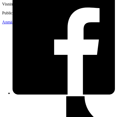
Visningar
1 328
Publicerad
3 jun 20:24
Anmäl
Sälj liknande