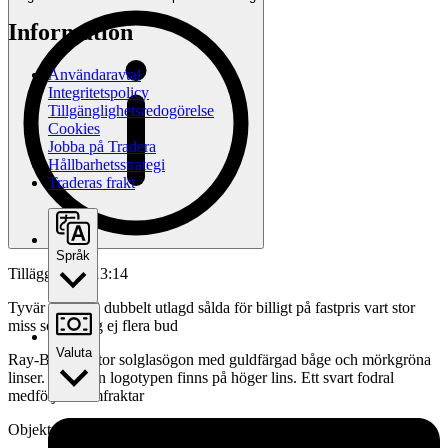
Information
Användaravtal
Integritetspolicy
Tillgänglighetsredogörelse
Cookies
Jobba på Tradera
Hållbarhetsstrategi
Traderas frakt
Språk
Tillägg 4 jun 13:14
Tyvär råkat bli dubbelt utlagd sålda för billigt på fastpris vart stor
miss sorry lägg ej flera bud
Valuta
Ray-Ban Aviator solglasögon med guldfärgad båge och mörkgröna
linser. Ray-Ban logotypen finns på höger lins. Ett svart fodral
medföljer. Samfraktar
Objektnr
734 751 851