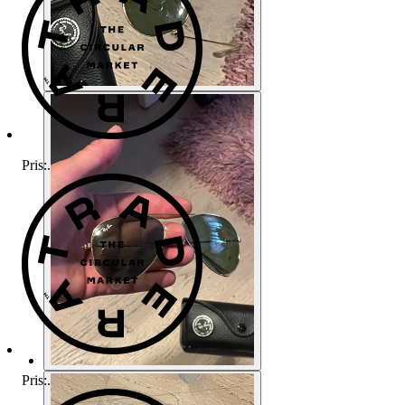
Pris:
.
Pris:
.