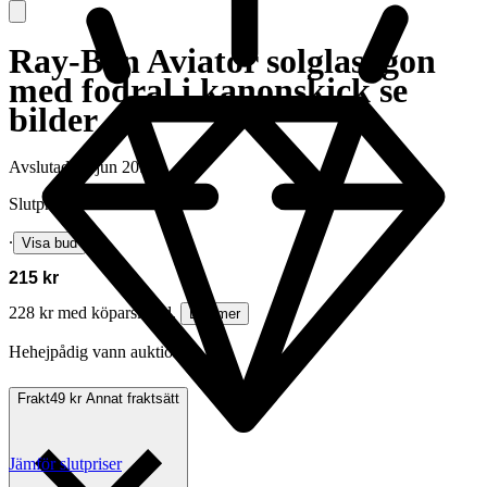
Ray-Ban Aviator solglasögon
med fodral i kanonskick se
bilder
Avslutad
17 jun 20:24
Slutpris
∙
Visa bud
215 kr
228 kr med köparskydd.
Läs mer
Hehejpådig vann auktionen
Frakt
49 kr Annat fraktsätt
Jämför slutpriser