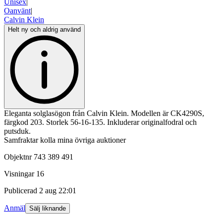
Unisex
|
Oanvänt
|
Calvin Klein
Helt ny och aldrig använd
Eleganta solglasögon från Calvin Klein. Modellen är CK4290S,
färgkod 203. Storlek 56-16-135. Inkluderar originalfodral och
putsduk.
Samfraktar kolla mina övriga auktioner
Objektnr
743 389 491
Visningar
16
Publicerad
2 aug 22:01
Anmäl
Sälj liknande