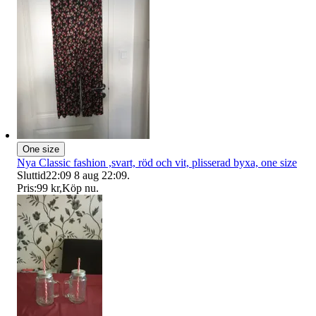
One size
Nya Classic fashion ,svart, röd och vit, plisserad byxa, one size
Sluttid
22:09
8 aug 22:09
.
Pris:
99 kr
,
Köp nu
.