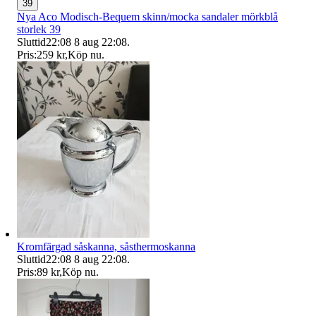
39
Nya Aco Modisch-Bequem skinn/mocka sandaler mörkblå
storlek 39
Sluttid
22:08
8 aug 22:08
.
Pris:
259 kr
,
Köp nu
.
Kromfärgad såskanna, såsthermoskanna
Sluttid
22:08
8 aug 22:08
.
Pris:
89 kr
,
Köp nu
.