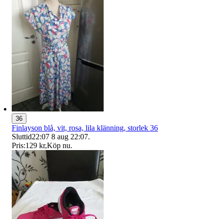
36
Finlayson blå, vit, rosa, lila klänning, storlek 36
Sluttid
22:07
8 aug 22:07
.
Pris:
129 kr
,
Köp nu
.