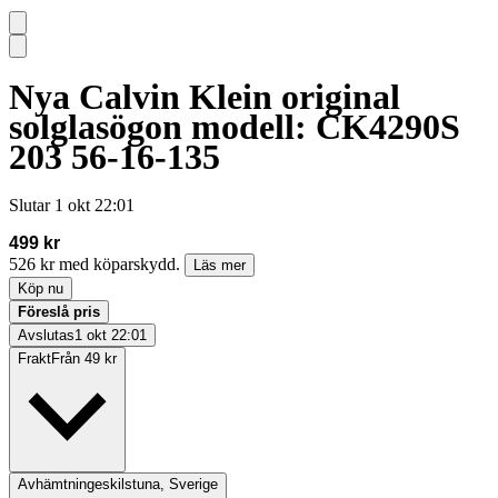
Nya Calvin Klein original
solglasögon modell: CK4290S
203 56-16-135
Slutar
1 okt 22:01
499 kr
526 kr med köparskydd.
Läs mer
Köp nu
Föreslå pris
Avslutas
1 okt 22:01
Frakt
Från 49 kr
Avhämtning
eskilstuna, Sverige