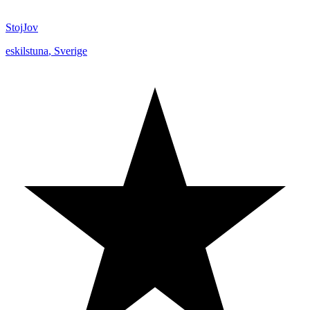
StojJov
eskilstuna
,
Sverige