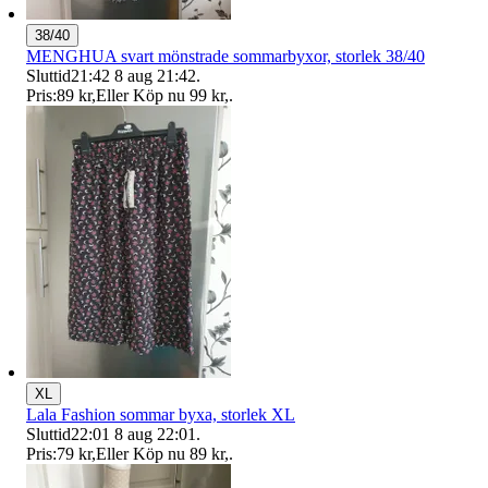
38/40
MENGHUA svart mönstrade sommarbyxor, storlek 38/40
Sluttid
21:42
8 aug 21:42
.
Pris:
89 kr
,
Eller Köp nu
99 kr
,
.
XL
Lala Fashion sommar byxa, storlek XL
Sluttid
22:01
8 aug 22:01
.
Pris:
79 kr
,
Eller Köp nu
89 kr
,
.