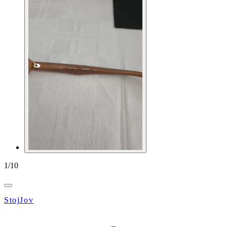
1
/
10
StojJov