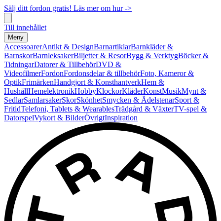
Sälj ditt fordon gratis! Läs mer om hur ->
Till innehållet
Meny
Accessoarer
Antikt & Design
Barnartiklar
Barnkläder &
Barnskor
Barnleksaker
Biljetter & Resor
Bygg & Verktyg
Böcker &
Tidningar
Datorer & Tillbehör
DVD &
Videofilmer
Fordon
Fordonsdelar & tillbehör
Foto, Kameror &
Optik
Frimärken
Handgjort & Konsthantverk
Hem &
Hushåll
Hemelektronik
Hobby
Klockor
Kläder
Konst
Musik
Mynt &
Sedlar
Samlarsaker
Skor
Skönhet
Smycken & Ädelstenar
Sport &
Fritid
Telefoni, Tablets & Wearables
Trädgård & Växter
TV-spel &
Datorspel
Vykort & Bilder
Övrigt
Inspiration