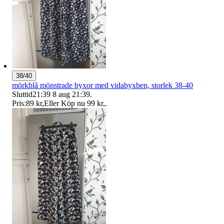
38/40
mörkblå mönstrade byxor med vidabyxben, storlek 38-40
Sluttid
21:39
8 aug 21:39
.
Pris:
89 kr
,
Eller Köp nu
99 kr
,
.