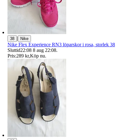
|
38
Nike
Nike Flex Experience RN3 löparskor i rosa, storlek 38
Sluttid
22:08
8 aug 22:08
.
Pris:
289 kr
,
Köp nu
.