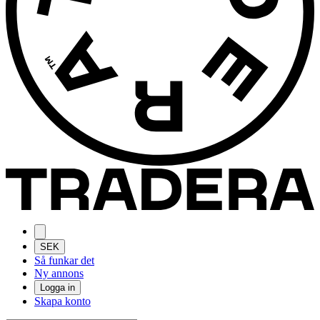
SEK
Så funkar det
Ny annons
Logga in
Skapa konto