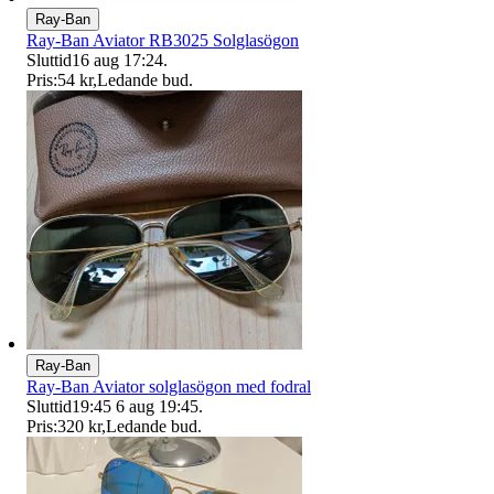
Ray-Ban
Ray-Ban Aviator RB3025 Solglasögon
Sluttid
16 aug 17:24
.
Pris:
54 kr
,
Ledande bud
.
Ray-Ban
Ray-Ban Aviator solglasögon med fodral
Sluttid
19:45
6 aug 19:45
.
Pris:
320 kr
,
Ledande bud
.