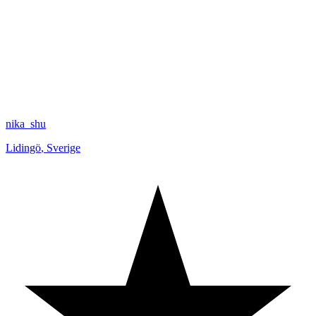
nika_shu
Lidingö
,
Sverige