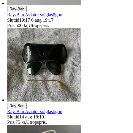
Ray-Ban
Ray-Ban Aviator solglasögon
Sluttid
19:17
6 aug 19:17
.
Pris:
500 kr
,
Utropspris
.
Ray-Ban
Ray-Ban Aviator solglasögon
Sluttid
14 aug 18:10
.
Pris:
75 kr
,
Utropspris
.