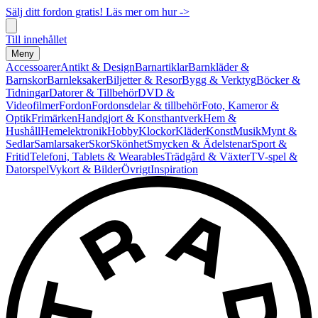
Sälj ditt fordon gratis! Läs mer om hur ->
Till innehållet
Meny
Accessoarer
Antikt & Design
Barnartiklar
Barnkläder &
Barnskor
Barnleksaker
Biljetter & Resor
Bygg & Verktyg
Böcker &
Tidningar
Datorer & Tillbehör
DVD &
Videofilmer
Fordon
Fordonsdelar & tillbehör
Foto, Kameror &
Optik
Frimärken
Handgjort & Konsthantverk
Hem &
Hushåll
Hemelektronik
Hobby
Klockor
Kläder
Konst
Musik
Mynt &
Sedlar
Samlarsaker
Skor
Skönhet
Smycken & Ädelstenar
Sport &
Fritid
Telefoni, Tablets & Wearables
Trädgård & Växter
TV-spel &
Datorspel
Vykort & Bilder
Övrigt
Inspiration