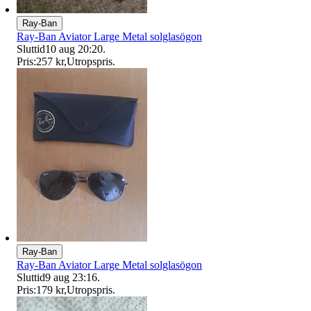
Ray-Ban
Ray-Ban Aviator Large Metal solglasögon
Sluttid
10 aug 20:20
.
Pris:
257 kr
,
Utropspris
.
Ray-Ban
Ray-Ban Aviator Large Metal solglasögon
Sluttid
9 aug 23:16
.
Pris:
179 kr
,
Utropspris
.