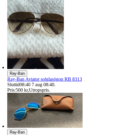
Ray-Ban
Ray-Ban Aviator solglasögon RB 8313
Sluttid
08:40
7 aug 08:40
.
Pris:
500 kr
,
Utropspris
.
Ray-Ban