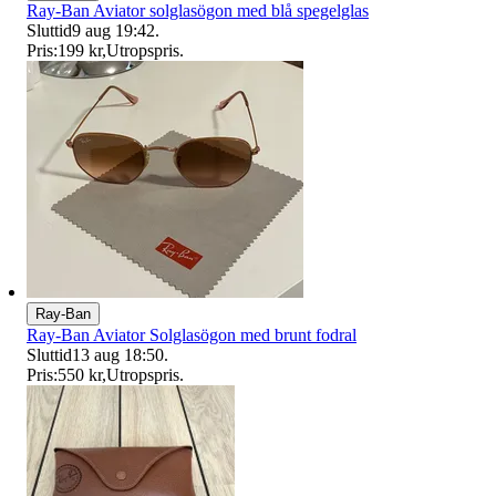
Ray-Ban Aviator solglasögon med blå spegelglas
Sluttid
9 aug 19:42
.
Pris:
199 kr
,
Utropspris
.
Ray-Ban
Ray-Ban Aviator Solglasögon med brunt fodral
Sluttid
13 aug 18:50
.
Pris:
550 kr
,
Utropspris
.