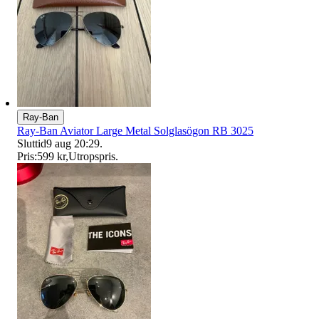
Ray-Ban
Ray-Ban Aviator Large Metal Solglasögon RB 3025
Sluttid
9 aug 20:29
.
Pris:
599 kr
,
Utropspris
.