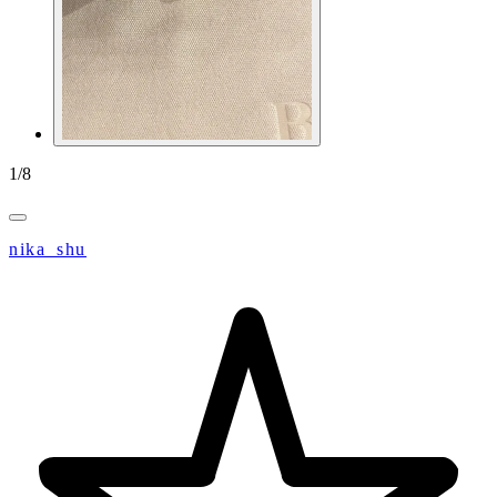
1
/
8
nika_shu