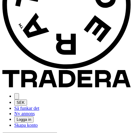
SEK
Så funkar det
Ny annons
Logga in
Skapa konto