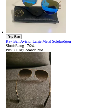
Ray-Ban
Ray-Ban Aviator Large Metal Solglasögon
Sluttid
8 aug 17:24
.
Pris:
500 kr
,
Ledande bud
.