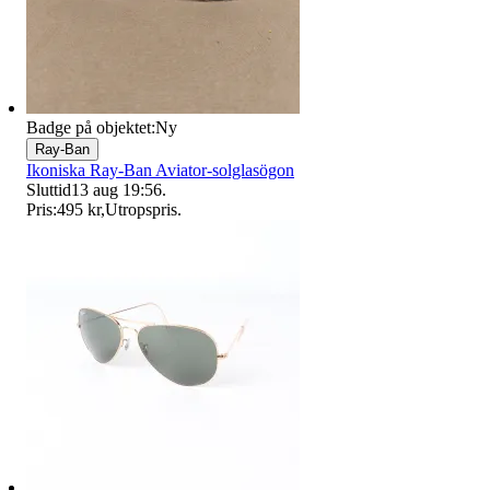
Badge på objektet:
Ny
Ray-Ban
Ikoniska Ray-Ban Aviator-solglasögon
Sluttid
13 aug 19:56
.
Pris:
495 kr
,
Utropspris
.