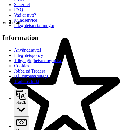
Säkerhet
FAQ
Vad är nytt?
Kundservice
Verifierad
Integritetsinställningar
Information
Användaravtal
Integritetspolicy
Tillgänglighetsredogörelse
Cookies
Jobba på Tradera
Hållbarhetsstrategi
Traderas frakt
Språk