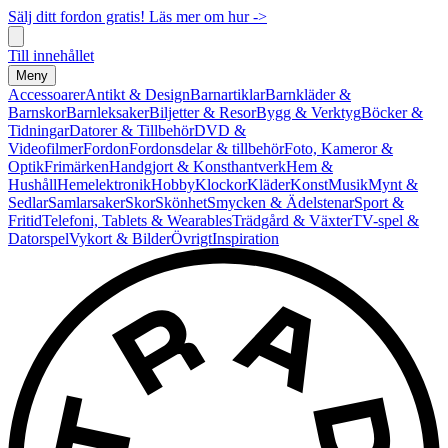
Sälj ditt fordon gratis! Läs mer om hur ->
Till innehållet
Meny
Accessoarer
Antikt & Design
Barnartiklar
Barnkläder &
Barnskor
Barnleksaker
Biljetter & Resor
Bygg & Verktyg
Böcker &
Tidningar
Datorer & Tillbehör
DVD &
Videofilmer
Fordon
Fordonsdelar & tillbehör
Foto, Kameror &
Optik
Frimärken
Handgjort & Konsthantverk
Hem &
Hushåll
Hemelektronik
Hobby
Klockor
Kläder
Konst
Musik
Mynt &
Sedlar
Samlarsaker
Skor
Skönhet
Smycken & Ädelstenar
Sport &
Fritid
Telefoni, Tablets & Wearables
Trädgård & Växter
TV-spel &
Datorspel
Vykort & Bilder
Övrigt
Inspiration