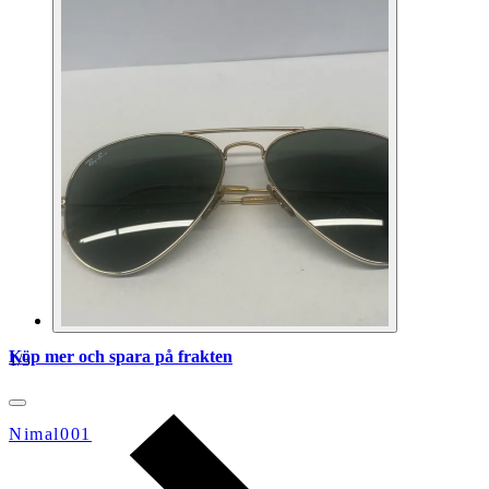
Köp mer och spara på frakten
1
/
3
Nimal001