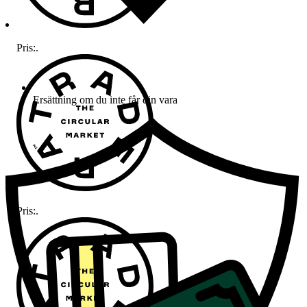
Pris:
.
Ersättning om du inte får din vara
Pris:
.