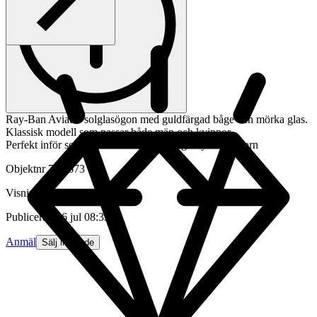
Ray-Ban Aviator solglasögon med guldfärgad båge och mörka glas.
Klassisk modell som passar både män och kvinnor.
Perfekt inför sommaren. Äkta med RB gravyr indikatorn
Objektnr
740 673 550
Visningar
112
Publicerad
16 jul 08:33
Anmäl
Sälj liknande