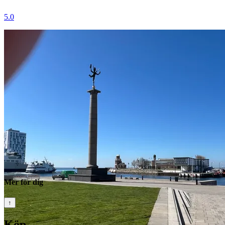
5.0
Mer för dig
↑
Köp