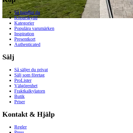
Så handlar du
Köparskydd
Kategorier
Populära varumärken
Inspiration
Presentkort
Authenticated
Sälj
Så säljer du privat
Sälj som företag
ProLister
Välgörenhet
Fraktkalkylatorn
Butik
Priser
Kontakt & Hjälp
Regler
Press