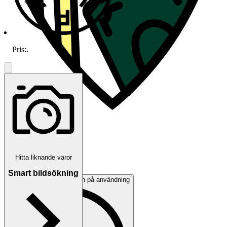
Pris:
.
Beskrivning
Unisex
|
Hitta liknande varor
Mycket gott skick
|
Ray-Ban
Smart bildsökning
Inga eller minimala tecken på användning