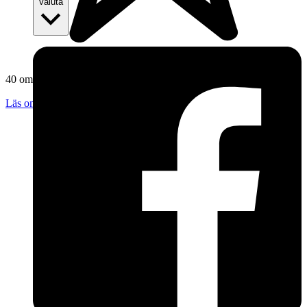
Valuta
40 omdömen
Läs omdömen
Följ