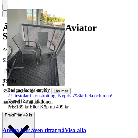
Äkta Ray-Ban Aviator
Solglasögon
Avslutad
19 jul 17:33
Slutpris
∙
Visa bud
339 kr
Badge på objektet:
Ny
358 kr med köparskydd.
Läs mer
2 Utestolar i konstrotting: Nypris 798kr hela och rena!
Sluttid
12 aug 19:44
.
hanguyen vann auktionen
Pris:
189 kr
,
Eller Köp nu
499 kr
,
.
Frakt
Från 49 kr
Andra har även tittat på
Visa alla