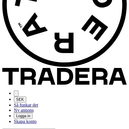
SEK
Så funkar det
Ny annons
Logga in
Skapa konto