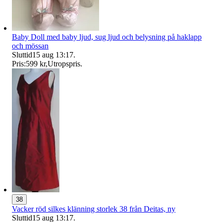
Baby Doll med baby ljud, sug ljud och belysning på haklapp
och mössan
Sluttid
15 aug 13:17
.
Pris:
599 kr
,
Utropspris
.
38
Vacker röd silkes klänning storlek 38 från Deitas, ny
Sluttid
15 aug 13:17
.