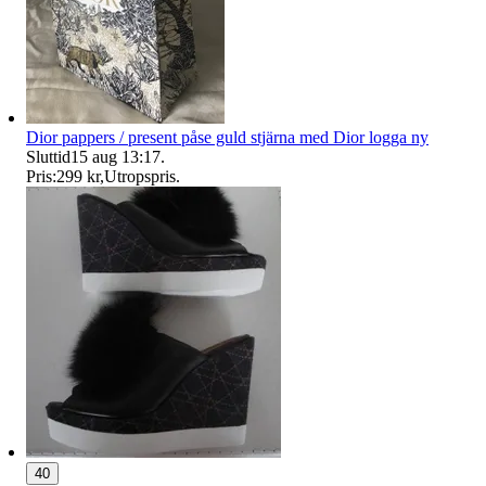
Dior pappers / present påse guld stjärna med Dior logga ny
Sluttid
15 aug 13:17
.
Pris:
299 kr
,
Utropspris
.
40