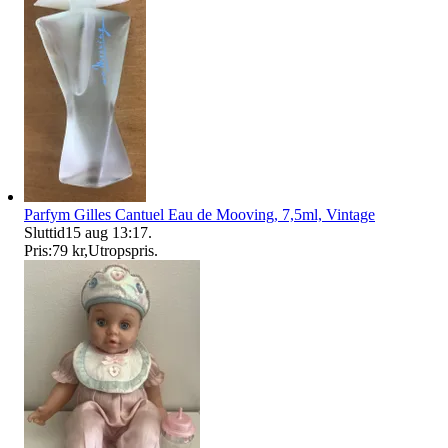
Parfym Gilles Cantuel Eau de Mooving, 7,5ml, Vintage
Sluttid
15 aug 13:17
.
Pris:
79 kr
,
Utropspris
.