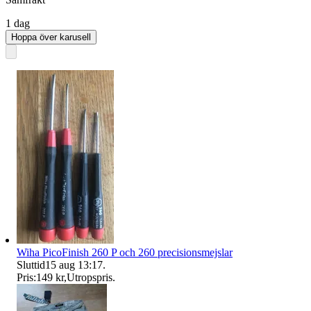
1 dag
Hoppa över karusell
Wiha PicoFinish 260 P och 260 precisionsmejslar
Sluttid
15 aug 13:17
.
Pris:
149 kr
,
Utropspris
.