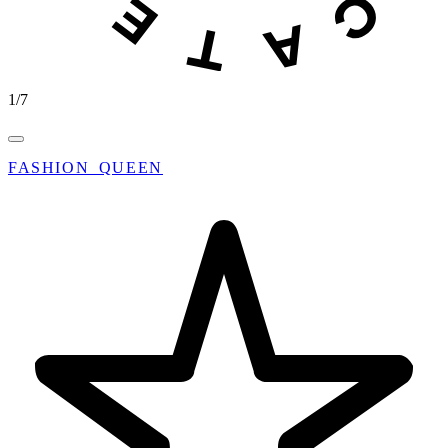
1
/
7
FASHION_QUEEN