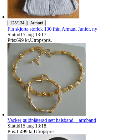
|
128/134
Armani
Fin skjorta storlek 130 från Armani Junior, ny
Sluttid
15 aug 13:17
.
Pris:
699 kr
,
Utropspris
.
Vacker guldpläterad sett halsband + armband
Sluttid
15 aug 13:18
.
Pris:
1 499 kr
,
Utropspris
.