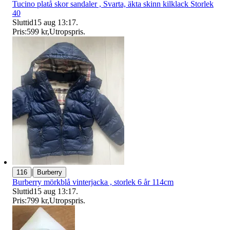
Tucino platå skor sandaler , Svarta, äkta skinn kilklack Storlek
40
Sluttid
15 aug 13:17
.
Pris:
599 kr
,
Utropspris
.
|
116
Burberry
Burberry mörkblå vinterjacka , storlek 6 år 114cm
Sluttid
15 aug 13:17
.
Pris:
799 kr
,
Utropspris
.