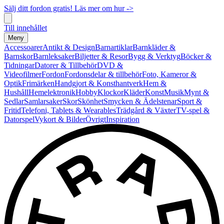
Sälj ditt fordon gratis! Läs mer om hur ->
Till innehållet
Meny
Accessoarer
Antikt & Design
Barnartiklar
Barnkläder &
Barnskor
Barnleksaker
Biljetter & Resor
Bygg & Verktyg
Böcker &
Tidningar
Datorer & Tillbehör
DVD &
Videofilmer
Fordon
Fordonsdelar & tillbehör
Foto, Kameror &
Optik
Frimärken
Handgjort & Konsthantverk
Hem &
Hushåll
Hemelektronik
Hobby
Klockor
Kläder
Konst
Musik
Mynt &
Sedlar
Samlarsaker
Skor
Skönhet
Smycken & Ädelstenar
Sport &
Fritid
Telefoni, Tablets & Wearables
Trädgård & Växter
TV-spel &
Datorspel
Vykort & Bilder
Övrigt
Inspiration