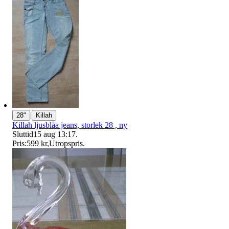
|
28"
Killah
Killah ljusblåa jeans, storlek 28 , ny
Sluttid
15 aug 13:17
.
Pris:
599 kr
,
Utropspris
.