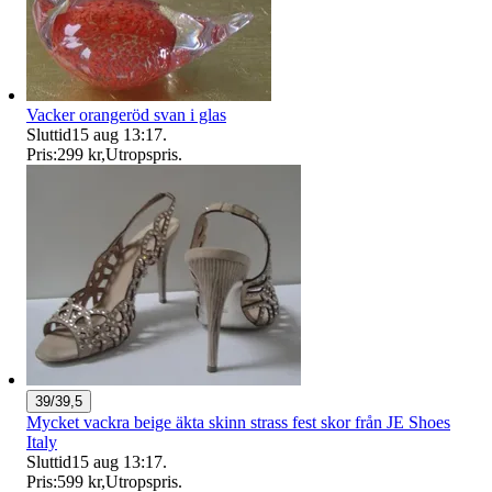
Vacker orangeröd svan i glas
Sluttid
15 aug 13:17
.
Pris:
299 kr
,
Utropspris
.
39/39,5
Mycket vackra beige äkta skinn strass fest skor från JE Shoes
Italy
Sluttid
15 aug 13:17
.
Pris:
599 kr
,
Utropspris
.