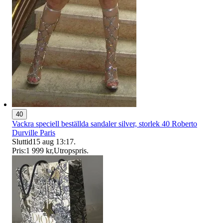
40
Vackra speciell beställda sandaler silver, storlek 40 Roberto
Durville Paris
Sluttid
15 aug 13:17
.
Pris:
1 999 kr
,
Utropspris
.