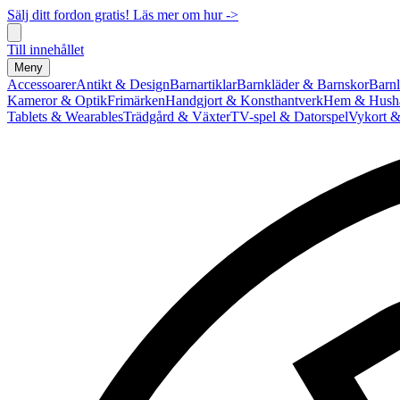
Sälj ditt fordon gratis! Läs mer om hur ->
Till innehållet
Meny
Accessoarer
Antikt & Design
Barnartiklar
Barnkläder & Barnskor
Barnl
Kameror & Optik
Frimärken
Handgjort & Konsthantverk
Hem & Hushå
Tablets & Wearables
Trädgård & Växter
TV-spel & Datorspel
Vykort &