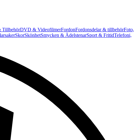
 Tillbehör
DVD & Videofilmer
Fordon
Fordonsdelar & tillbehör
Foto,
arsaker
Skor
Skönhet
Smycken & Ädelstenar
Sport & Fritid
Telefoni,