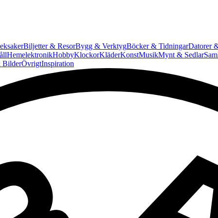
eksaker
Biljetter & Resor
Bygg & Verktyg
Böcker & Tidningar
Datorer &
ll
Hemelektronik
Hobby
Klockor
Kläder
Konst
Musik
Mynt & Sedlar
Saml
 Bilder
Övrigt
Inspiration