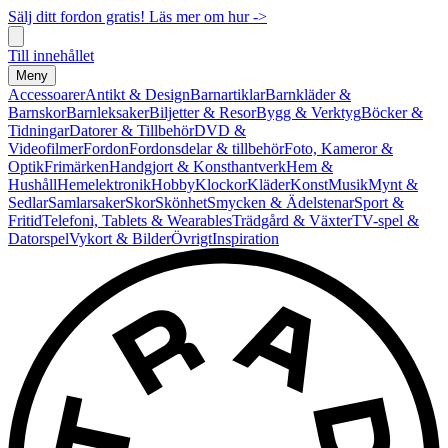
Sälj ditt fordon gratis! Läs mer om hur ->
Till innehållet
Meny
Accessoarer
Antikt & Design
Barnartiklar
Barnkläder &
Barnskor
Barnleksaker
Biljetter & Resor
Bygg & Verktyg
Böcker &
Tidningar
Datorer & Tillbehör
DVD &
Videofilmer
Fordon
Fordonsdelar & tillbehör
Foto, Kameror &
Optik
Frimärken
Handgjort & Konsthantverk
Hem &
Hushåll
Hemelektronik
Hobby
Klockor
Kläder
Konst
Musik
Mynt &
Sedlar
Samlarsaker
Skor
Skönhet
Smycken & Ädelstenar
Sport &
Fritid
Telefoni, Tablets & Wearables
Trädgård & Växter
TV-spel &
Datorspel
Vykort & Bilder
Övrigt
Inspiration