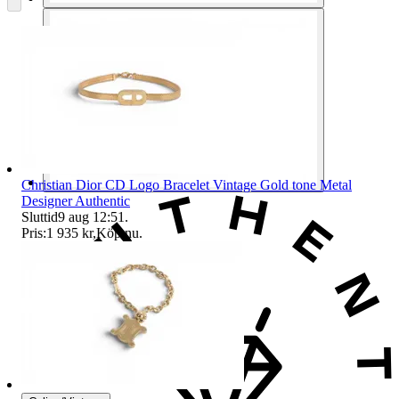
Christian Dior CD Logo Bracelet Vintage Gold tone Metal
Designer Authentic
Sluttid
9 aug 12:51
.
Pris:
1 935 kr
,
Köp nu
.