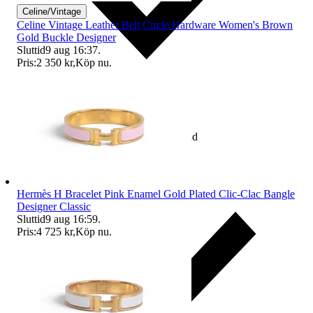
Celine/Vintage
Celine Vintage Leather Belt Circle Hardware Women's Brown
Gold Buckle Designer
Sluttid
9 aug 16:37
.
Pris:
2 350 kr
,
Köp nu
.
Ingår eftersom du betalar köparskydd
Hermès H Bracelet Pink Enamel Gold Plated Clic-Clac Bangle
Designer Classic
Sluttid
9 aug 16:59
.
Pris:
4 725 kr
,
Köp nu
.