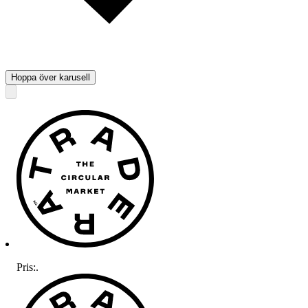
Hoppa över karusell
Pris:
.