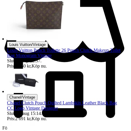
Louis Vuitton/Vintage
Louis Vuitton Pouch Toilette 26 Pouch Clutch Makeup Toilet
Bag Monogram Vintage
Sluttid
7 sep 22:37
.
Pris:
2 850 kr
,
Köp nu
.
Chanel/Vintage
Chanel Clutch Pouch Quilted Lambskin Leather Black Bag
CC Logo Vintage Designer
Sluttid
9 aug 15:14
.
Pris:
2 691 kr
,
Köp nu
.
Företag