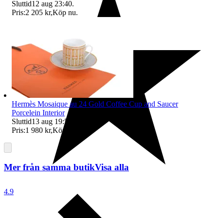
Sluttid
12 aug 23:40
.
Pris:
2 205 kr
,
Köp nu
.
Hermès Mosaique au 24 Gold Coffee Cup and Saucer
Porcelein Interior
Sluttid
13 aug 19:53
.
Pris:
1 980 kr
,
Köp nu
.
Mer från samma butik
Visa alla
4.9