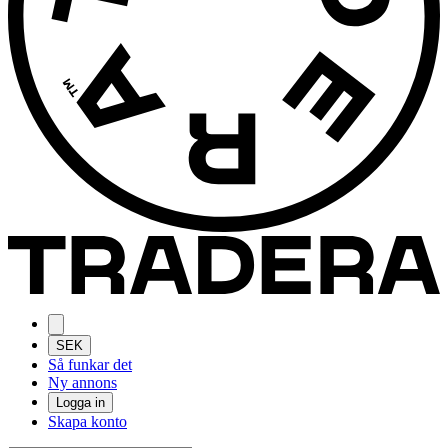
SEK
Så funkar det
Ny annons
Logga in
Skapa konto