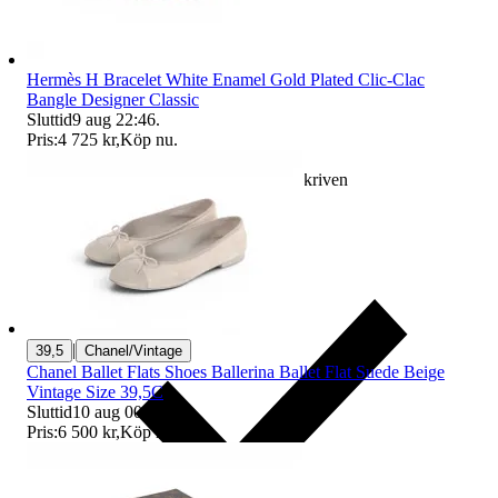
Hermès H Bracelet White Enamel Gold Plated Clic-Clac
Bangle Designer Classic
Sluttid
9 aug 22:46
.
Pris:
4 725 kr
,
Köp nu
.
Ersättning om varan inte är som beskriven
|
39,5
Chanel/Vintage
Chanel Ballet Flats Shoes Ballerina Ballet Flat Suede Beige
Vintage Size 39,5C
Sluttid
10 aug 00:08
.
Pris:
6 500 kr
,
Köp nu
.