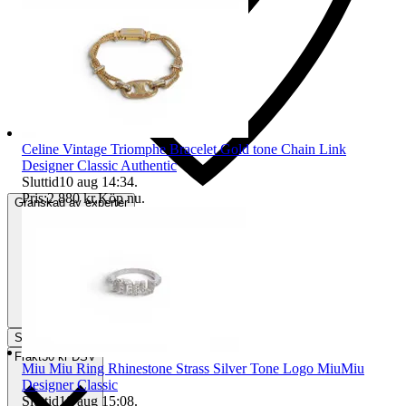
Celine Vintage Triomphe Bracelet Gold tone Chain Link
Designer Classic Authentic
Sluttid
10 aug 14:34
.
Pris:
2 880 kr
,
Köp nu
.
Granskad av experter
Slutade
12 jun 18:40
Frakt
50 kr DSV
Miu Miu Ring Rhinestone Strass Silver Tone Logo MiuMiu
Designer Classic
Sluttid
10 aug 15:08
.