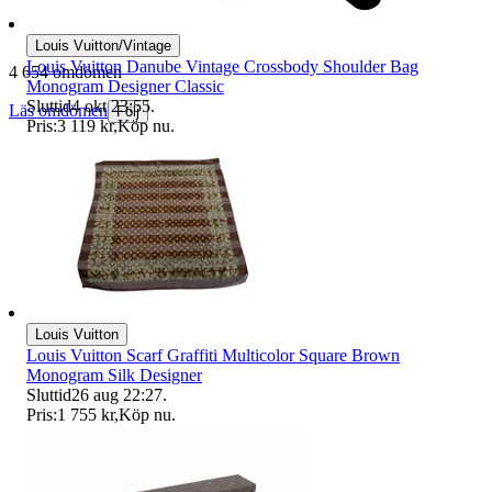
Louis Vuitton/Vintage
Louis Vuitton Danube Vintage Crossbody Shoulder Bag
4 654 omdömen
Monogram Designer Classic
Sluttid
4 okt 23:55
.
Läs omdömen
Följ
Pris:
3 119 kr
,
Köp nu
.
Louis Vuitton
Louis Vuitton Scarf Graffiti Multicolor Square Brown
Monogram Silk Designer
Sluttid
26 aug 22:27
.
Pris:
1 755 kr
,
Köp nu
.