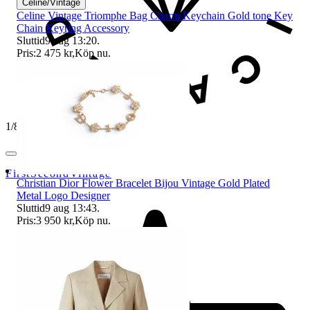
Celine/Vintage
Celine Vintage Triomphe Bag Charm Keychain Gold tone Key
Chain Keyring Accessory
Sluttid
9 aug 13:20
.
Pris:
2 475 kr
,
Köp nu
.
1
/
8
FirstSecondVintage
Christian Dior Flower Bracelet Bijou Vintage Gold Plated
Metal Logo Designer
Sluttid
9 aug 13:43
.
Pris:
3 950 kr
,
Köp nu
.