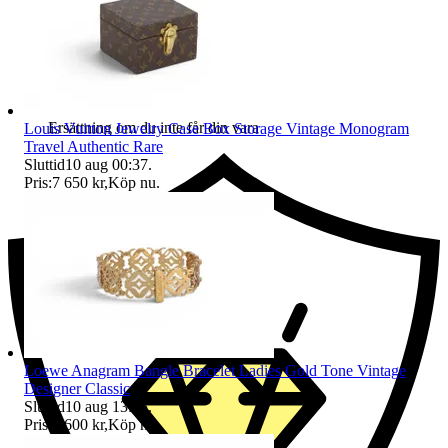
Ersättning om du inte får din vara
Louis Vuitton Jewelry Case Box Storage Vintage Monogram
Travel Authentic Rare
Sluttid
10 aug 00:37
.
Pris:
7 650 kr
,
Köp nu
.
Loewe Anagram Bangle Bracelet Ladies Gold Tone Vintage
Designer Classic
Sluttid
10 aug 13:55
.
Pris:
3 600 kr
,
Köp nu
.