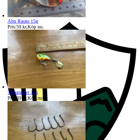
Ersättning om du inte får din vara
Abu Rauto 15g
Pris:
59 kr
,
Köp nu
.
Tailspinner 11g
Pris:
39 kr
,
Köp nu
.