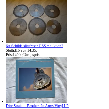
6st Schilds slitsfräsar HSS * auktion2
Sluttid
16 aug 14:35
.
Pris:
149 kr
,
Utropspris
.
Dire Straits – Brothers In Arms Vinyl LP