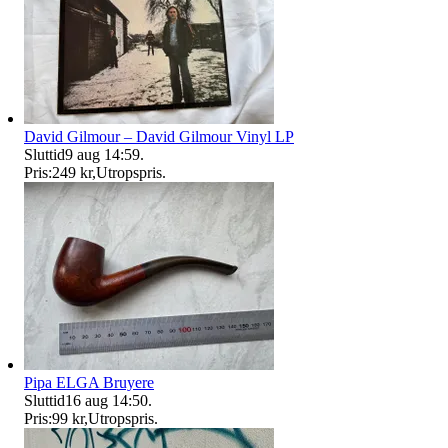
David Gilmour – David Gilmour Vinyl LP
Sluttid
9 aug 14:59
.
Pris:
249 kr
,
Utropspris
.
Pipa ELGA Bruyere
Sluttid
16 aug 14:50
.
Pris:
99 kr
,
Utropspris
.