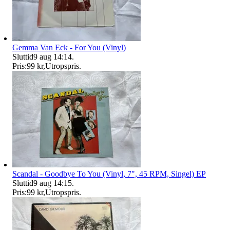
Gemma Van Eck - For You (Vinyl)
Sluttid
9 aug 14:14
.
Pris:
99 kr
,
Utropspris
.
Scandal - Goodbye To You (Vinyl, 7", 45 RPM, Singel) EP
Sluttid
9 aug 14:15
.
Pris:
99 kr
,
Utropspris
.