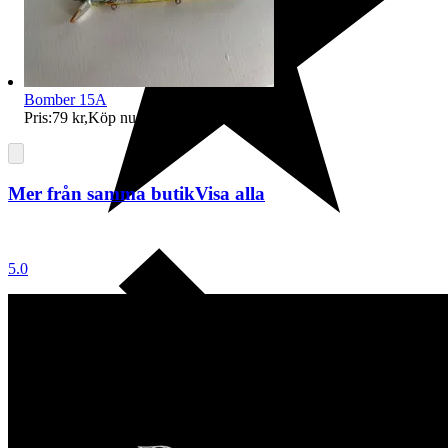
Bomber 15A
Pris:
79 kr
,
Köp nu
.
Mer från samma butik
Visa alla
5.0