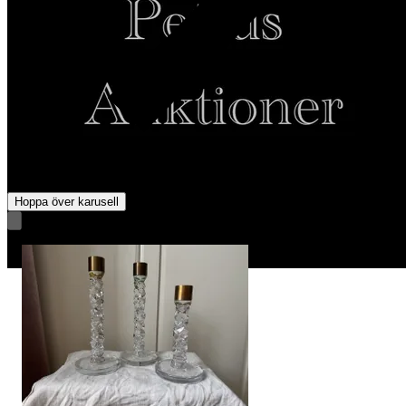
Hoppa över karusell