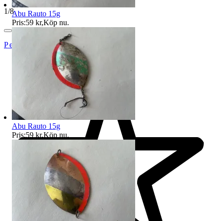
1
/
8
Abu Rauto 15g
Pris:
59 kr
,
Köp nu
.
PetrusAuktioner
Abu Rauto 15g
Pris:
59 kr
,
Köp nu
.