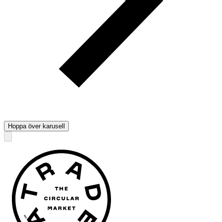
Hoppa över karusell