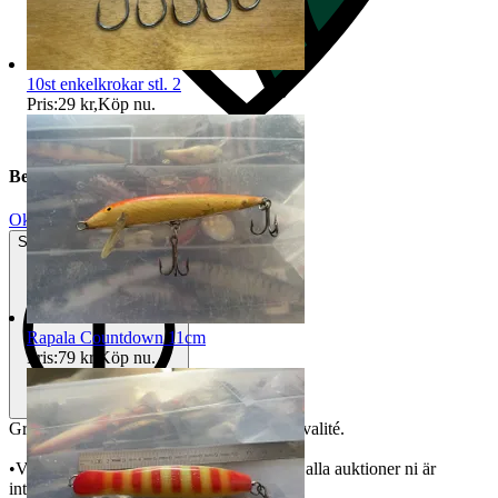
10st enkelkrokar stl. 2
Pris:
29 kr
,
Köp nu
.
Beskrivning
Okej använt skick
Synliga tecken på slitage
Rapala Countdown 11cm
Pris:
79 kr
,
Köp nu
.
Granska bilder för att bedöma skick och kvalité.
•Vid samfrakt, avvakta med betalning tills alla auktioner ni är
intresserade av har avslutats.