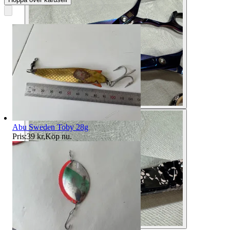
Abu Sweden Toby 28g
Pris:
39 kr
,
Köp nu
.