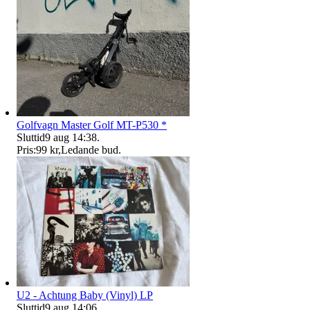
Golfvagn Master Golf MT-P530 *
Sluttid
9 aug 14:38
.
Pris:
99 kr
,
Ledande bud
.
U2 - Achtung Baby (Vinyl) LP
Sluttid
9 aug 14:06
.