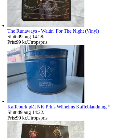
The Runaways - Waitin' For The Night (Vinyl)
Sluttid
9 aug 14:58
.
Pris:
99 kr
,
Utropspris
.
Kaffeburk plåt NK Prins Wilhelms Kaffeblandning *
Sluttid
9 aug 14:22
.
Pris:
99 kr
,
Utropspris
.