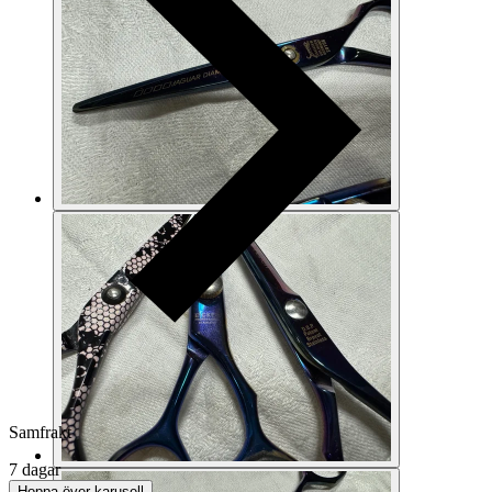
Samfrakt
7 dagar
Hoppa över karusell