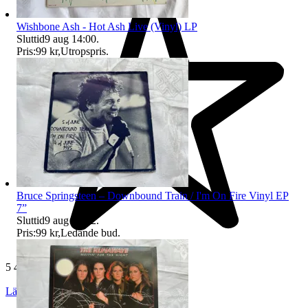
Wishbone Ash - Hot Ash Live (Vinyl) LP
Sluttid
9 aug 14:00
.
Pris:
99 kr
,
Utropspris
.
Bruce Springsteen – Downbound Train / I'm On Fire Vinyl EP
7”
Sluttid
9 aug 14:12
.
Pris:
99 kr
,
Ledande bud
.
5 431 omdömen
Läs omdömen
Följ