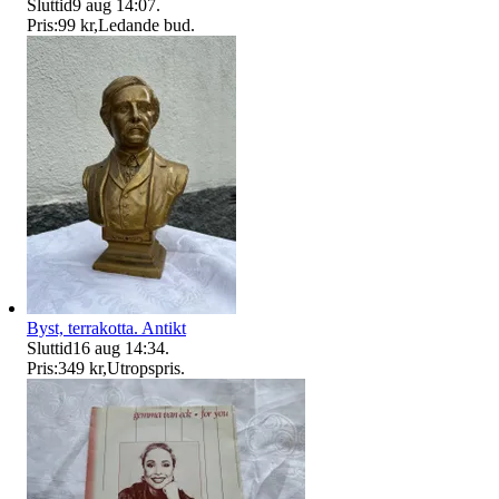
Sluttid
9 aug 14:07
.
Pris:
99 kr
,
Ledande bud
.
Byst, terrakotta. Antikt
Sluttid
16 aug 14:34
.
Pris:
349 kr
,
Utropspris
.