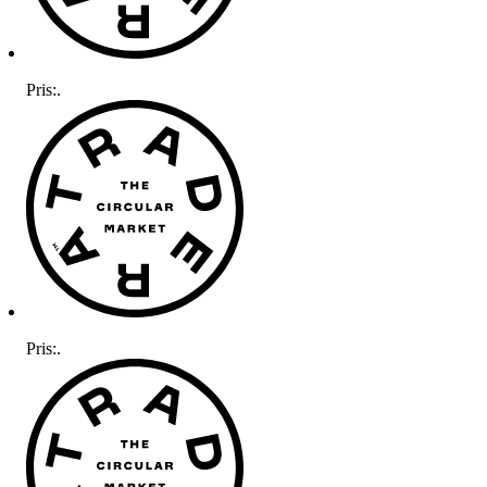
Pris:
.
Pris:
.