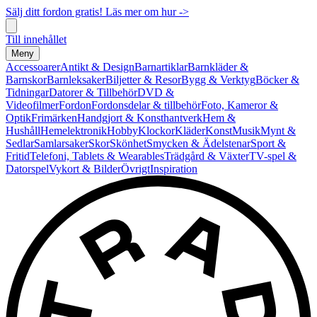
Sälj ditt fordon gratis! Läs mer om hur ->
Till innehållet
Meny
Accessoarer
Antikt & Design
Barnartiklar
Barnkläder &
Barnskor
Barnleksaker
Biljetter & Resor
Bygg & Verktyg
Böcker &
Tidningar
Datorer & Tillbehör
DVD &
Videofilmer
Fordon
Fordonsdelar & tillbehör
Foto, Kameror &
Optik
Frimärken
Handgjort & Konsthantverk
Hem &
Hushåll
Hemelektronik
Hobby
Klockor
Kläder
Konst
Musik
Mynt &
Sedlar
Samlarsaker
Skor
Skönhet
Smycken & Ädelstenar
Sport &
Fritid
Telefoni, Tablets & Wearables
Trädgård & Växter
TV-spel &
Datorspel
Vykort & Bilder
Övrigt
Inspiration