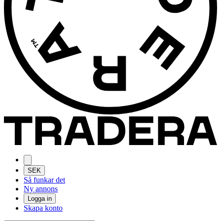
SEK
Så funkar det
Ny annons
Logga in
Skapa konto