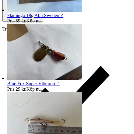
Flamingo 18g Abu Sweden Z
Pris:
59 kr
,
Köp nu
.
Traderas köparskydd
Blue Fox Super Vibrax stl.1
Pris:
29 kr
,
Köp nu
.