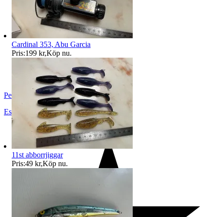
Cardinal 353, Abu Garcia
Pris:
199 kr
,
Köp nu
.
PetrusAuktioner
Eskilstuna
,
Sverige
11st abborrjiggar
Pris:
49 kr
,
Köp nu
.