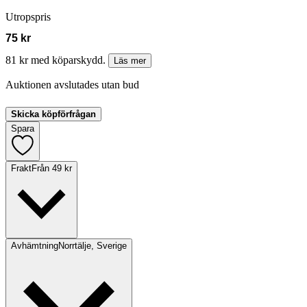
Utropspris
75 kr
81 kr med köparskydd.
Läs mer
Auktionen avslutades utan bud
Skicka köpförfrågan
Spara
Frakt
Från 49 kr
Avhämtning
Norrtälje, Sverige