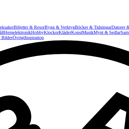
eksaker
Biljetter & Resor
Bygg & Verktyg
Böcker & Tidningar
Datorer &
ll
Hemelektronik
Hobby
Klockor
Kläder
Konst
Musik
Mynt & Sedlar
Saml
 Bilder
Övrigt
Inspiration