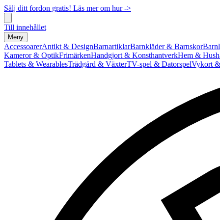
Sälj ditt fordon gratis! Läs mer om hur ->
Till innehållet
Meny
Accessoarer
Antikt & Design
Barnartiklar
Barnkläder & Barnskor
Barnl
Kameror & Optik
Frimärken
Handgjort & Konsthantverk
Hem & Hushå
Tablets & Wearables
Trädgård & Växter
TV-spel & Datorspel
Vykort &