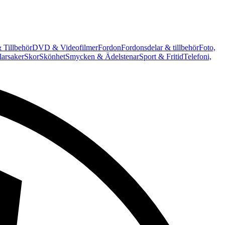
 Tillbehör
DVD & Videofilmer
Fordon
Fordonsdelar & tillbehör
Foto,
arsaker
Skor
Skönhet
Smycken & Ädelstenar
Sport & Fritid
Telefoni,