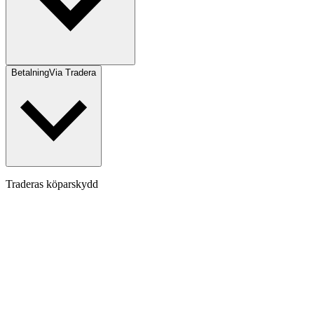
Betalning
Via Tradera
Traderas köparskydd