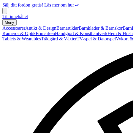
Sälj ditt fordon gratis! Läs mer om hur ->
Till innehållet
Meny
Accessoarer
Antikt & Design
Barnartiklar
Barnkläder & Barnskor
Barnl
Kameror & Optik
Frimärken
Handgjort & Konsthantverk
Hem & Hushå
Tablets & Wearables
Trädgård & Växter
TV-spel & Datorspel
Vykort &