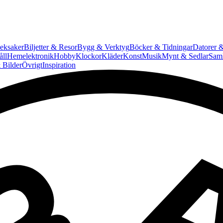
eksaker
Biljetter & Resor
Bygg & Verktyg
Böcker & Tidningar
Datorer &
ll
Hemelektronik
Hobby
Klockor
Kläder
Konst
Musik
Mynt & Sedlar
Saml
 Bilder
Övrigt
Inspiration