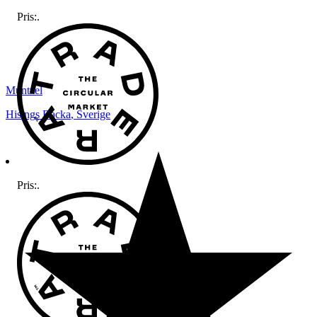
Pris:
.
Muntzel
Hisings Backa
,
Sverige
Pris:
.