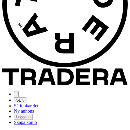
SEK
Så funkar det
Ny annons
Logga in
Skapa konto