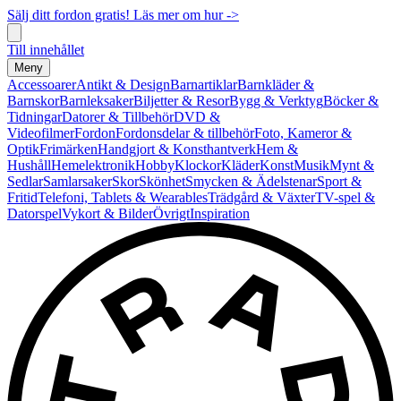
Sälj ditt fordon gratis! Läs mer om hur ->
Till innehållet
Meny
Accessoarer
Antikt & Design
Barnartiklar
Barnkläder &
Barnskor
Barnleksaker
Biljetter & Resor
Bygg & Verktyg
Böcker &
Tidningar
Datorer & Tillbehör
DVD &
Videofilmer
Fordon
Fordonsdelar & tillbehör
Foto, Kameror &
Optik
Frimärken
Handgjort & Konsthantverk
Hem &
Hushåll
Hemelektronik
Hobby
Klockor
Kläder
Konst
Musik
Mynt &
Sedlar
Samlarsaker
Skor
Skönhet
Smycken & Ädelstenar
Sport &
Fritid
Telefoni, Tablets & Wearables
Trädgård & Växter
TV-spel &
Datorspel
Vykort & Bilder
Övrigt
Inspiration