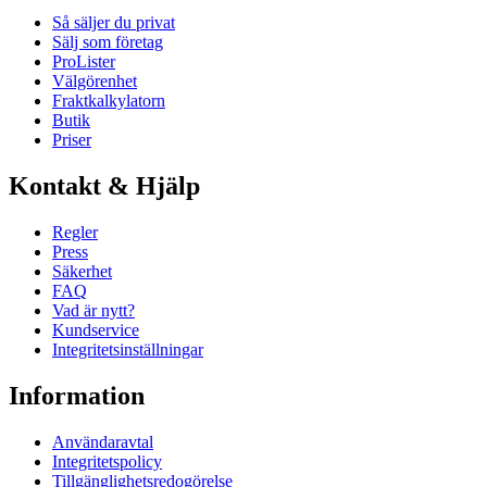
Så säljer du privat
Sälj som företag
ProLister
Välgörenhet
Fraktkalkylatorn
Butik
Priser
Kontakt & Hjälp
Regler
Press
Säkerhet
FAQ
Vad är nytt?
Kundservice
Integritetsinställningar
Information
Användaravtal
Integritetspolicy
Tillgänglighetsredogörelse