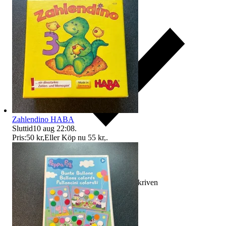
Zahlendino HABA
Sluttid
10 aug 22:08
.
Pris:
50 kr
,
Eller Köp nu
55 kr
,
.
Ersättning om varan inte är som beskriven