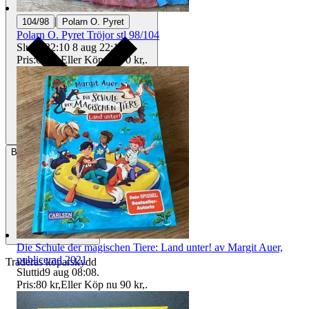
|
104/98
Polarn O. Pyret
Polarn O. Pyret Tröjor stl 98/104
Sluttid
22:10
8 aug 22:10
.
Pris:
60 kr
,
Eller Köp nu
70 kr
,
.
Betalning
Via Tradera
Die Schule der magischen Tiere: Land unter! av Margit Auer,
publicerad 2021
Traderas köparskydd
Sluttid
9 aug 08:08
.
Pris:
80 kr
,
Eller Köp nu
90 kr
,
.