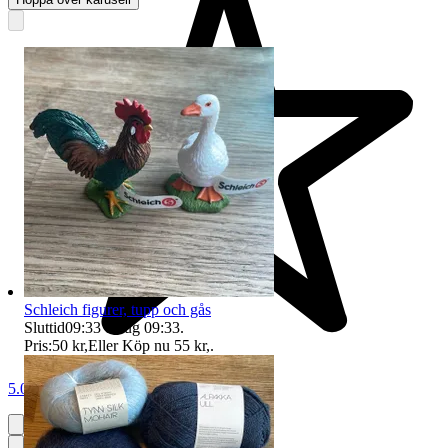
Schleich figurer, tupp och gås
Sluttid
09:33
8 aug 09:33
.
Pris:
50 kr
,
Eller Köp nu
55 kr
,
.
5.0