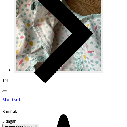
1
/
4
Muntzel
Samfrakt
3 dagar
Hoppa över karusell