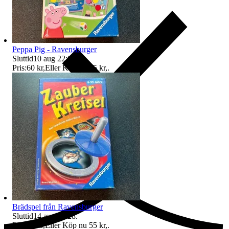
Peppa Pig - Ravensburger
Sluttid
10 aug 22:09
.
Pris:
60 kr
,
Eller Köp nu
65 kr
,
.
Ersättning om du inte får din vara
Brädspel från Ravensburger
Sluttid
14 aug 09:28
.
Pris:
50 kr
,
Eller Köp nu
55 kr
,
.