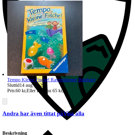
Tempo Kleine Fische! Ravensburger Brädspel
Sluttid
14 aug 09:29
.
Pris:
60 kr
,
Eller Köp nu
65 kr
,
.
Andra har även tittat på
Visa alla
Beskrivning