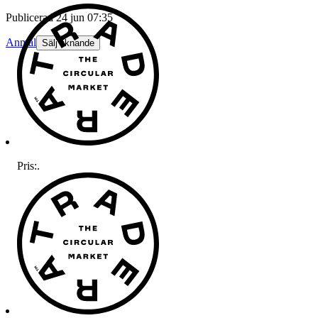
Publicerad
24 jun 07:35
Anmäl
Sälj liknande
Pris:
.