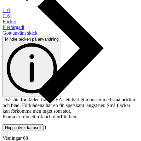
110
|
116
|
Flicka
|
Flerfärgad
|
Gott använt skick
Mindre tecken på användning
Två söta förkläden från IKEA i ett härligt mönster med små prickar
och blad. Förklädena har en fin spetskant längst ner. Små fläckar
kan förkomma men inget som stör.
Kommer från ett rök och djurfritt hem.
Objektnr
737 675 021
Hoppa över karusell
Visningar
68