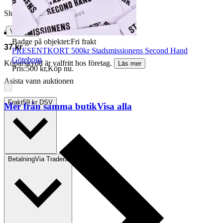
Slutpris
∙
Visa bud
Badge på objektet:
Fri frakt
37 kr
PRESENTKORT 500kr Stadsmissionens Second Hand
Göteborg
Köparskydd är valfritt hos företag.
Läs mer
Pris:
500 kr
,
Köp nu
.
Asista vann auktionen
Frakt
59 kr DSV
Mer från samma butik
Visa alla
Betalning
Via Tradera