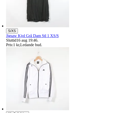
S/XS
Jigsaw Kjol Grå Dam Stl 1 XS/S
Sluttid
16 aug 19:46
.
Pris:
1 kr
,
Ledande bud
.