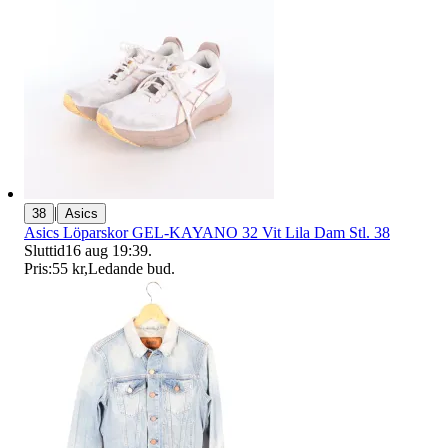
|
38
Asics
Asics Löparskor GEL-KAYANO 32 Vit Lila Dam Stl. 38
Sluttid
16 aug 19:39
.
Pris:
55 kr
,
Ledande bud
.