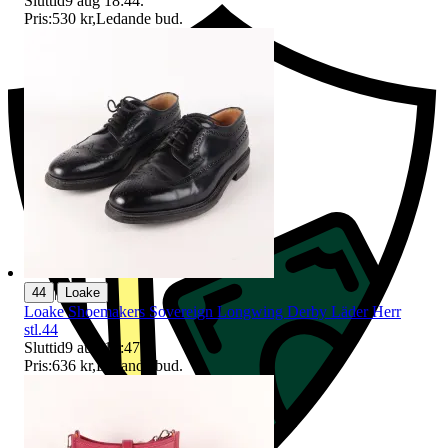
Sluttid
9 aug 18:44
.
Pris:
530 kr
,
Ledande bud
.
|
44
Loake
Loake Shoemakers Sovereign Longwing Derby Läder Herr
stl.44
Sluttid
9 aug 16:47
.
Pris:
636 kr
,
Ledande bud
.