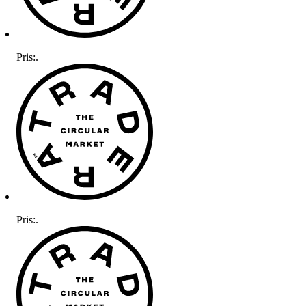
Pris:
.
Pris:
.