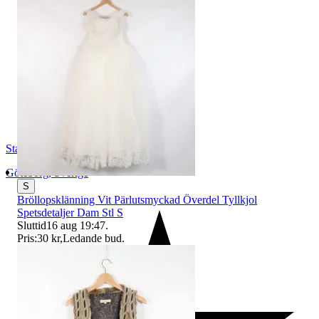
StadsmissionensSecondhandGbg
Göteborg
,
Sverige
S
Bröllopsklänning Vit Pärlutsmyckad Överdel Tyllkjol
Spetsdetaljer Dam Stl S
Sluttid
16 aug 19:47
.
Pris:
30 kr
,
Ledande bud
.