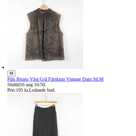
M
Päls Bruno Väst Grå Fårskinn Vintage Dam Stl.M
Sluttid
16 aug 16:50
.
Pris:
195 kr
,
Ledande bud
.