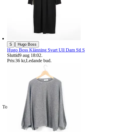
|
S
Hugo Boss
Hugo Boss Klänning Svart Ull Dam Stl S
Sluttid
9 aug 18:02
.
Pris:
36 kr
,
Ledande bud
.
Toppsäljare