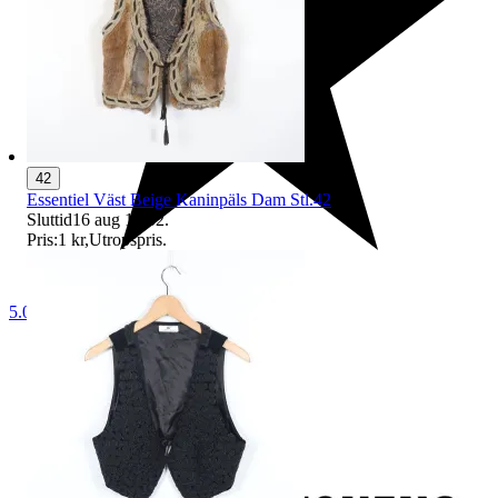
42
Essentiel Väst Beige Kaninpäls Dam Stl.42
Sluttid
16 aug 16:52
.
Pris:
1 kr
,
Utropspris
.
5.0