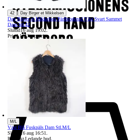
|
42
Day Birger et Mikkelsen
Day Birger et Mikkelsen Pärlbroderad Väst Svart Sammet
Dam Stl.42
Sluttid
16 aug 19:02
.
Pris:
1 kr
,
Utropspris
.
M/L
Väst Blå Fuskpäls Dam Stl.M/L
Sluttid
16 aug 16:51
.
Pris:
1 kr
,
Ledande bud
.