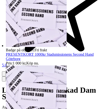
Badge på objektet:
Fri frakt
PRESENTKORT 1000kr Stadsmissionens Second Hand
Göteborg
Pris:
1 000 kr
,
Köp nu
.
5.0
Lindex Väst vit Virkad Dam
Stl. S
Avslutad
14 jun 20:05