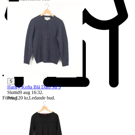
S
Harley Kofta Blå Dam Stl S
Sluttid
9 aug 16:32
.
Företag
Pris:
120 kr
,
Ledande bud
.