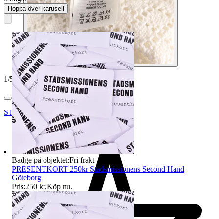
Hoppa över karusell
1
/
5
StadsmissionensSecondhandGbg
Badge på objektet:
Fri frakt
PRESENTKORT 250kr Stadsmissionens Second Hand
Göteborg
Pris:
250 kr
,
Köp nu
.