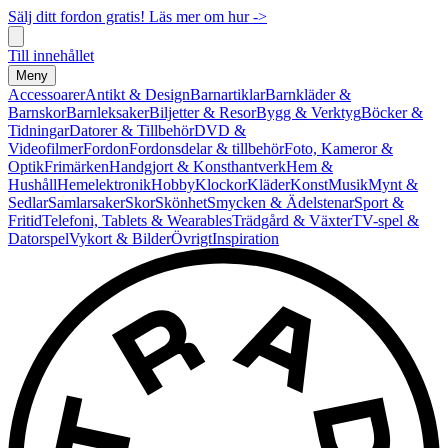
Sälj ditt fordon gratis! Läs mer om hur ->
Till innehållet
Meny
Accessoarer
Antikt & Design
Barnartiklar
Barnkläder &
Barnskor
Barnleksaker
Biljetter & Resor
Bygg & Verktyg
Böcker &
Tidningar
Datorer & Tillbehör
DVD &
Videofilmer
Fordon
Fordonsdelar & tillbehör
Foto, Kameror &
Optik
Frimärken
Handgjort & Konsthantverk
Hem &
Hushåll
Hemelektronik
Hobby
Klockor
Kläder
Konst
Musik
Mynt &
Sedlar
Samlarsaker
Skor
Skönhet
Smycken & Ädelstenar
Sport &
Fritid
Telefoni, Tablets & Wearables
Trädgård & Växter
TV-spel &
Datorspel
Vykort & Bilder
Övrigt
Inspiration