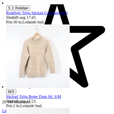
|
S
Rodebjer
Rodebjer Tröja Stickad Grå Dam Stl S
Sluttid
9 aug 17:45
.
Pris:
30 kr
,
Ledande bud
.
M/S
Stickad Tröja Beige Dam Stl. S/M
Sluttid
9 aug 17:23
.
29 141 omdömen
Pris:
2 kr
,
Ledande bud
.
Läs omdömen
Följ