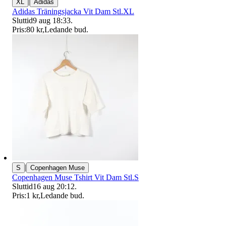
|
XL
Adidas
Adidas Träningsjacka Vit Dam Stl.XL
Sluttid
9 aug 18:33
.
Pris:
80 kr
,
Ledande bud
.
|
S
Copenhagen Muse
Copenhagen Muse Tshirt Vit Dam Stl.S
Sluttid
16 aug 20:12
.
Pris:
1 kr
,
Ledande bud
.