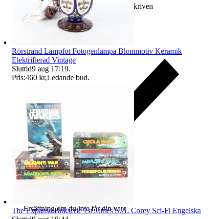
Ersättning om varan inte är som beskriven
Rörstrand Lampfot Fotogenlampa Blommotiv Keramik
Elektrifierad Vintage
Sluttid
9 aug 17:19
.
Pris:
460 kr
,
Ledande bud
.
Ersättning om du inte får din vara
The Expanse Bokserie 7st James S.A. Corey Sci-Fi Engelska