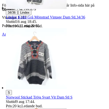
För butiksinformation och köpvillkor, se vår Info-sida här på
Objektnr
734 199 879
Tradera.
|
34/36
Lindex
Lindex Kofta Grå Mönstrad Vintage Dam Stl.34/36
Visningar
1 317
Sluttid
16 aug 18:45
.
Publicerad
31 maj 20:05
Pris:
10 kr
,
Ledande bud
.
Anmäl
Sälj liknande
S
Norwool Stickad Tröja Svart Vit Dam Stl S
Sluttid
9 aug 17:44
.
Pris:
20 kr
,
Ledande bud
.