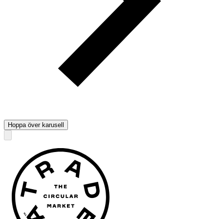
Hoppa över karusell