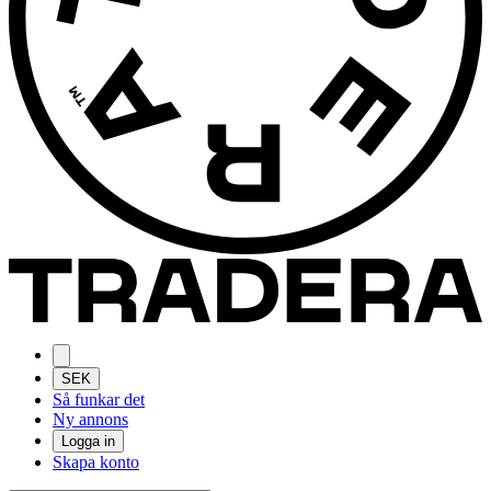
SEK
Så funkar det
Ny annons
Logga in
Skapa konto