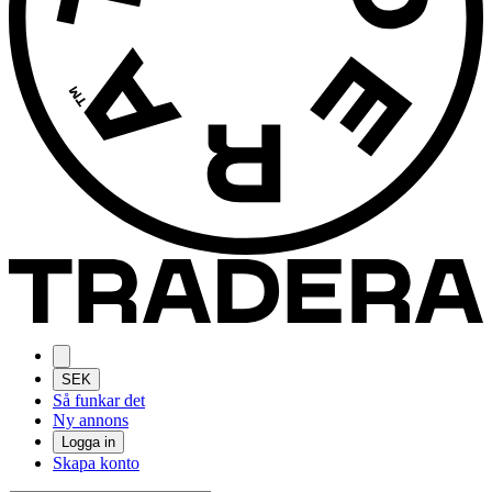
SEK
Så funkar det
Ny annons
Logga in
Skapa konto