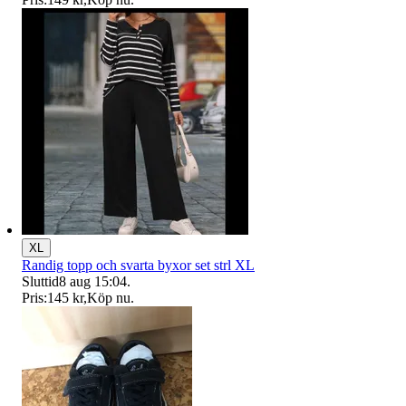
XL
Randig topp och svarta byxor set strl XL
Sluttid
8 aug 15:04
.
Pris:
145 kr
,
Köp nu
.