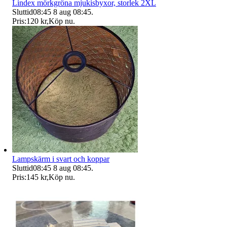
Lindex mörkgröna mjukisbyxor, storlek 2XL
Sluttid
08:45
8 aug 08:45
.
Pris:
120 kr
,
Köp nu
.
Lampskärm i svart och koppar
Sluttid
08:45
8 aug 08:45
.
Pris:
145 kr
,
Köp nu
.