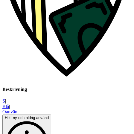
Beskrivning
S
|
Blå
|
Oanvänt
Helt ny och aldrig använd