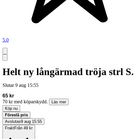
5.0
Helt ny långärmad tröja strl S.
Slutar
9 aug 15:55
65 kr
70 kr med köparskydd.
Läs mer
Köp nu
Föreslå pris
Avslutas
9 aug 15:55
Frakt
Från 49 kr