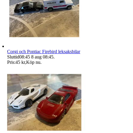
Corgi och Pontiac Firebird leksaksbilar
Sluttid
08:45
8 aug 08:45
.
Pris:
45 kr
,
Köp nu
.