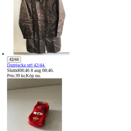
42/44
Damjacka strl 42/44.
Sluttid
08:46
8 aug 08:46
.
Pris:
39 kr
,
Köp nu
.