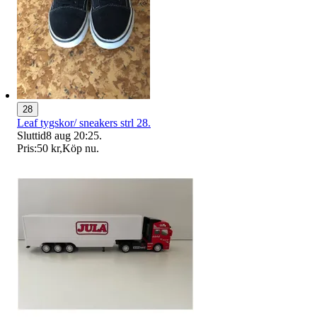
28
Leaf tygskor/ sneakers strl 28.
Sluttid
8 aug 20:25
.
Pris:
50 kr
,
Köp nu
.