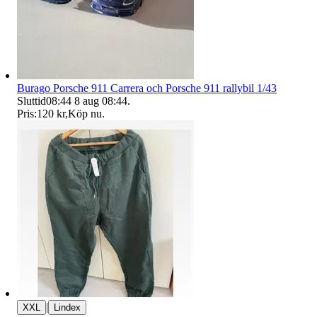
Burago Porsche 911 Carrera och Porsche 911 rallybil 1/43
Sluttid
08:44
8 aug 08:44
.
Pris:
120 kr
,
Köp nu
.
|
XXL
Lindex