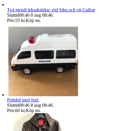
Två metall leksaksbilar: röd Siku och vit Gallop
Sluttid
08:46
8 aug 08:46
.
Pris:
55 kr
,
Köp nu
.
Polisbil med ljud.
Sluttid
08:46
8 aug 08:46
.
Pris:
60 kr
,
Köp nu
.