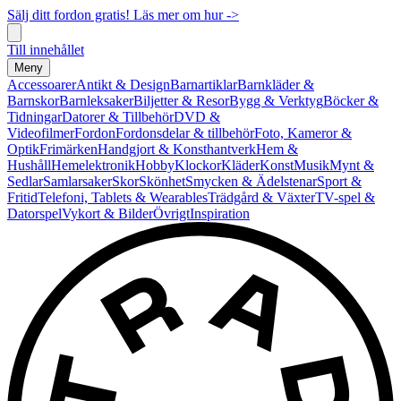
Sälj ditt fordon gratis! Läs mer om hur ->
Till innehållet
Meny
Accessoarer
Antikt & Design
Barnartiklar
Barnkläder &
Barnskor
Barnleksaker
Biljetter & Resor
Bygg & Verktyg
Böcker &
Tidningar
Datorer & Tillbehör
DVD &
Videofilmer
Fordon
Fordonsdelar & tillbehör
Foto, Kameror &
Optik
Frimärken
Handgjort & Konsthantverk
Hem &
Hushåll
Hemelektronik
Hobby
Klockor
Kläder
Konst
Musik
Mynt &
Sedlar
Samlarsaker
Skor
Skönhet
Smycken & Ädelstenar
Sport &
Fritid
Telefoni, Tablets & Wearables
Trädgård & Växter
TV-spel &
Datorspel
Vykort & Bilder
Övrigt
Inspiration