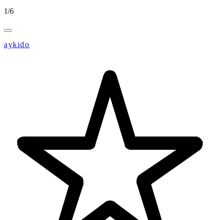
1
/
6
aykido