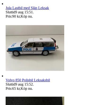
Jula Lastbil med Släp Leksak
Sluttid
9 aug 15:51
.
Pris:
90 kr
,
Köp nu
.
Volvo 850 Polisbil Leksaksbil
Sluttid
9 aug 15:52
.
Pris:
65 kr
,
Köp nu
.