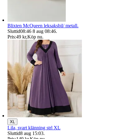
Blixten McQueen leksaksbil/ metall.
Sluttid
08:46
8 aug 08:46
.
Pris:
49 kr
,
Köp nu
.
XL
Lila, svart klänning strl XL
Sluttid
8 aug 15:03
.
Pris:
149 kr
,
Köp nu
.