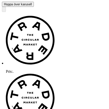
Hoppa över karusell
Pris:
.