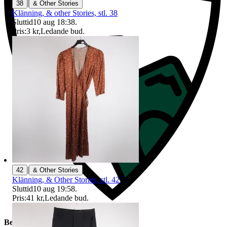
|
38
& Other Stories
Klänning, & other Stories, stl. 38
Sluttid
10 aug 18:38
.
Pris:
3 kr
,
Ledande bud
.
|
42
& Other Stories
Klänning, & Other Stories, stl. 42
Sluttid
10 aug 19:58
.
Pris:
41 kr
,
Ledande bud
.
Beskrivning