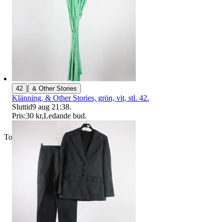
|
42
& Other Stories
Klänning, & Other Stories, grön, vit, stl. 42.
Sluttid
9 aug 21:38
.
Pris:
30 kr
,
Ledande bud
.
Toppsäljare