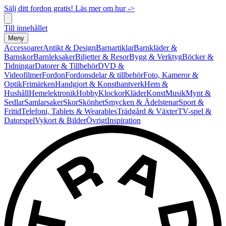
Sälj ditt fordon gratis! Läs mer om hur ->
Till innehållet
Meny
Accessoarer
Antikt & Design
Barnartiklar
Barnkläder &
Barnskor
Barnleksaker
Biljetter & Resor
Bygg & Verktyg
Böcker &
Tidningar
Datorer & Tillbehör
DVD &
Videofilmer
Fordon
Fordonsdelar & tillbehör
Foto, Kameror &
Optik
Frimärken
Handgjort & Konsthantverk
Hem &
Hushåll
Hemelektronik
Hobby
Klockor
Kläder
Konst
Musik
Mynt &
Sedlar
Samlarsaker
Skor
Skönhet
Smycken & Ädelstenar
Sport &
Fritid
Telefoni, Tablets & Wearables
Trädgård & Växter
TV-spel &
Datorspel
Vykort & Bilder
Övrigt
Inspiration