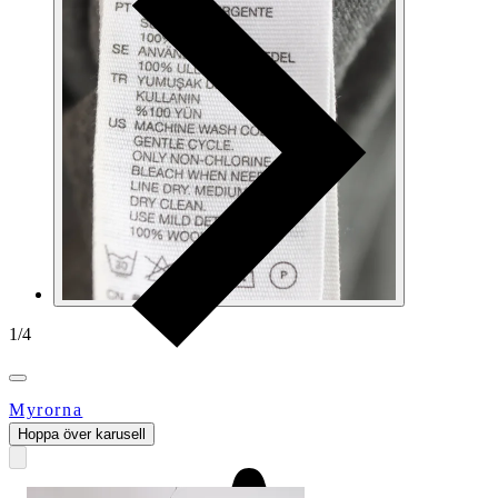
1
/
4
Myrorna
Hoppa över karusell