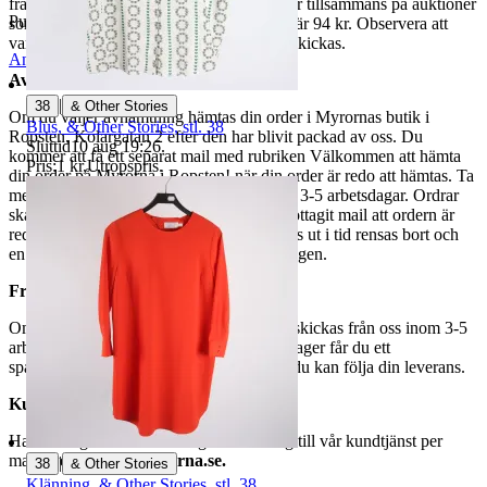
fraktpriset. Vi samfraktar upp till fyra varor tillsammans på auktioner
Publicerad
1 maj 19:55
som avslutas samma dag. Samfraktspriset är 94 kr. Observera att
varor märkta endast avhämtning inte kan skickas.
Anmäl
Sälj liknande
Avhämtning
|
38
& Other Stories
Om du väljer avhämtning hämtas din order i Myrornas butik i
Blus, & Other Stories, stl. 38
Ropsten, Kolargatan 2 efter den har blivit packad av oss. Du
Sluttid
10 aug 19:26
.
kommer att få ett separat mail med rubriken Välkommen att hämta
Pris:
1 kr
,
Utropspris
.
din order på Myrorna i Ropsten! när din order är redo att hämtas. Ta
med legitimation. Hanteringstiden är cirka 3-5 arbetsdagar. Ordrar
ska hämtas senast 7 dagar efter att man mottagit mail att ordern är
redo för avhämtning. Ordrar som ej hämtas ut i tid rensas bort och
en avgift på 84 kr dras av från återbetalningen.
Frakt
Om du har valt frakt kommer din vara att skickas från oss inom 3-5
arbetsdagar. När din vara har lämnat vårt lager får du ett
spårningsnummer av DSV inom kort där du kan följa din leverans.
Kundservice
Har du frågor eller funderingar hör av dig till vår kundtjänst per
mail:
webbshop@myrorna.se
.
|
38
& Other Stories
Klänning, & Other Stories, stl. 38