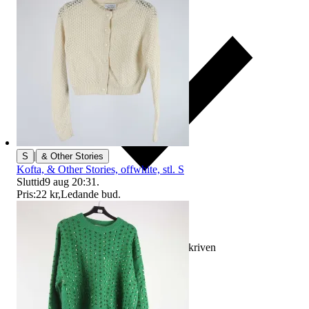
|
S
& Other Stories
Kofta, & Other Stories, offwhite, stl. S
Sluttid
9 aug 20:31
.
Pris:
22 kr
,
Ledande bud
.
Ersättning om varan inte är som beskriven