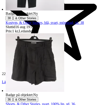
Badge på objektet:
Ny
|
38
& Other Stories
Kostym, & Other Stories, blå, svart, mönstrad, stl. 38
Sluttid
16 aug 19:12
.
Pris:
1 kr
,
Ledande bud
.
229 528 omdömen
Läs omdömen
Följ
Badge på objektet:
Ny
|
36
& Other Stories
Shorts, & Other Stories, svart, 100% lin, stl. 36.