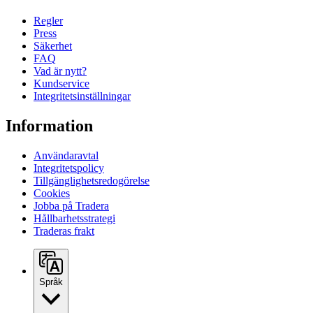
Regler
Press
Säkerhet
FAQ
Vad är nytt?
Kundservice
Integritetsinställningar
Information
Användaravtal
Integritetspolicy
Tillgänglighetsredogörelse
Cookies
Jobba på Tradera
Hållbarhetsstrategi
Traderas frakt
Språk