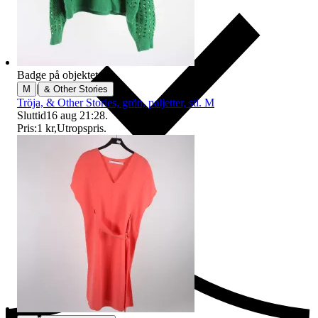
Badge på objektet:
Ny
|
M
& Other Stories
Tröja, & Other Stories, grön, paljetter, stl. M
Sluttid
16 aug 21:28
.
Pris:
1 kr
,
Utropspris
.
Ersättning om du inte får din vara