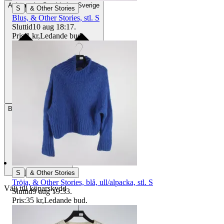
Avhämtning
Stockholm, Sverige
|
S
& Other Stories
Blus, & Other Stories, stl. S
Sluttid
10 aug 18:17
.
Pris:
1 kr
,
Ledande bud
.
Betalning
Via Tradera
|
S
& Other Stories
Tröja, & Other Stories, blå, ull/alpacka, stl. S
Välj till köparskydd
Sluttid
9 aug 19:33
.
Pris:
35 kr
,
Ledande bud
.