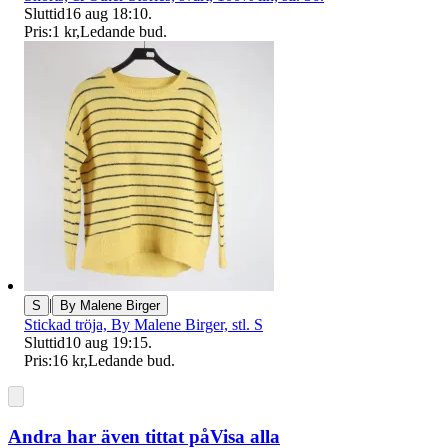
Sluttid
16 aug 18:10
.
Pris:
1 kr
,
Ledande bud
.
|
S
By Malene Birger
Stickad tröja, By Malene Birger, stl. S
Sluttid
10 aug 19:15
.
Pris:
16 kr
,
Ledande bud
.
Andra har även tittat på
Visa alla