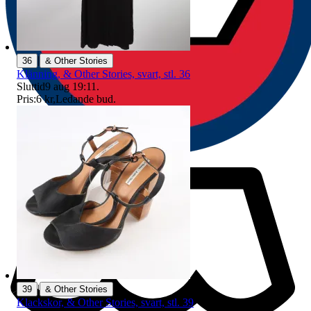
|
36
& Other Stories
Klänning, & Other Stories, svart, stl. 36
Sluttid
9 aug 19:11
.
Pris:
6 kr
,
Ledande bud
.
|
39
& Other Stories
Klackskor, & Other Stories, svart, stl. 39