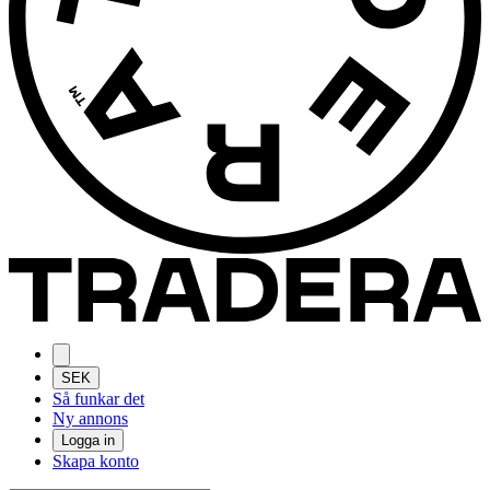
SEK
Så funkar det
Ny annons
Logga in
Skapa konto