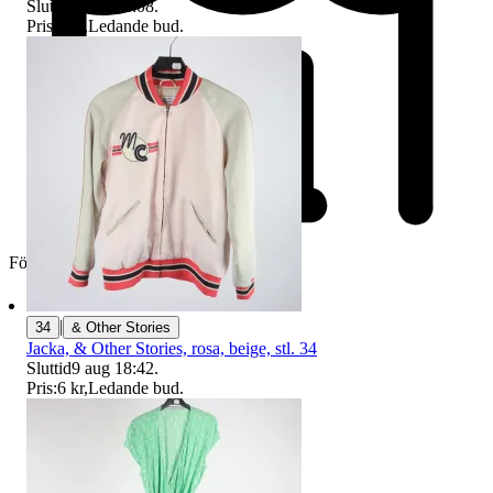
Sluttid
9 aug 18:08
.
Pris:
1 kr
,
Ledande bud
.
Företag
|
34
& Other Stories
Jacka, & Other Stories, rosa, beige, stl. 34
Sluttid
9 aug 18:42
.
Pris:
6 kr
,
Ledande bud
.