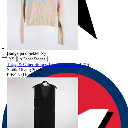
Badge på objektet:
Ny
5.0
|
XS
& Other Stories
Tröja, & Other Stories, beige, roa, blå, stl. XS
Sluttid
16 aug 20:58
.
Pris:
1 kr
,
Utropspris
.