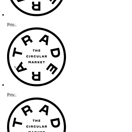
Pris:
.
Pris:
.