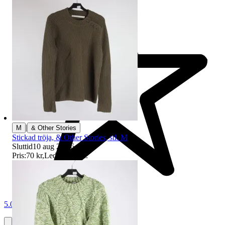
|
M
& Other Stories
Stickad tröja, & Other Stories, stl. M
Sluttid
10 aug 20:06
.
Pris:
70 kr
,
Ledande bud
.
5.0