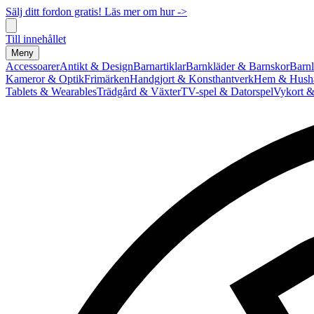
Sälj ditt fordon gratis! Läs mer om hur ->
Till innehållet
Meny
Accessoarer
Antikt & Design
Barnartiklar
Barnkläder & Barnskor
Barnl
Kameror & Optik
Frimärken
Handgjort & Konsthantverk
Hem & Hushå
Tablets & Wearables
Trädgård & Växter
TV-spel & Datorspel
Vykort &