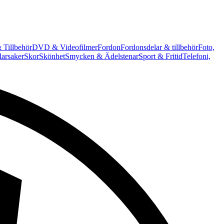
 Tillbehör
DVD & Videofilmer
Fordon
Fordonsdelar & tillbehör
Foto,
arsaker
Skor
Skönhet
Smycken & Ädelstenar
Sport & Fritid
Telefoni,