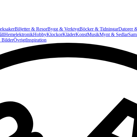
eksaker
Biljetter & Resor
Bygg & Verktyg
Böcker & Tidningar
Datorer &
ll
Hemelektronik
Hobby
Klockor
Kläder
Konst
Musik
Mynt & Sedlar
Saml
 Bilder
Övrigt
Inspiration