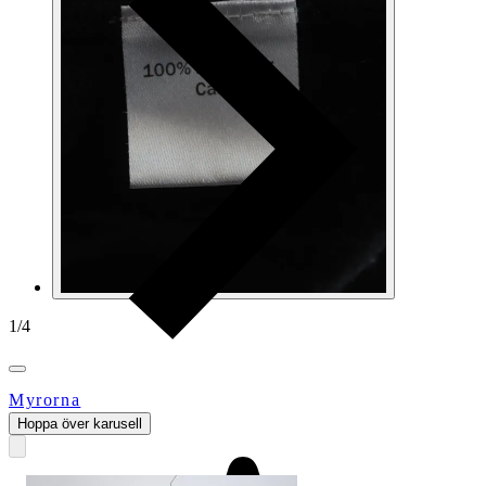
1
/
4
Myrorna
Hoppa över karusell