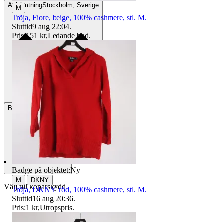
Avhämtning
Stockholm, Sverige
M
Tröja, Fiore, beige, 100% cashmere, stl. M.
Sluttid
9 aug 22:04
.
Pris:
151 kr
,
Ledande bud
.
Betalning
Via Tradera
Badge på objektet:
Ny
|
M
DKNY
Välj till köparskydd
Tröja, DKNY, röd, 100% cashmere, stl. M.
Sluttid
16 aug 20:36
.
Pris:
1 kr
,
Utropspris
.