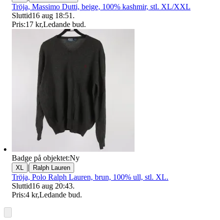
Tröja, Massimo Dutti, beige, 100% kashmir, stl. XL/XXL
Sluttid
16 aug 18:51
.
Pris:
17 kr
,
Ledande bud
.
Badge på objektet:
Ny
|
XL
Ralph Lauren
Tröja, Polo Ralph Lauren, brun, 100% ull, stl. XL.
Sluttid
16 aug 20:43
.
Pris:
4 kr
,
Ledande bud
.