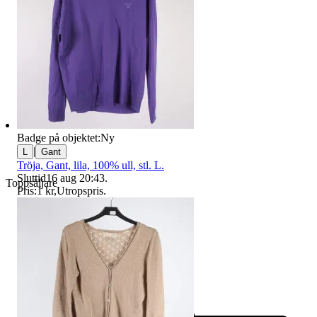
Badge på objektet:
Ny
|
L
Gant
Tröja, Gant, lila, 100% ull, stl. L.
Sluttid
16 aug 20:43
.
Toppsäljare
Pris:
1 kr
,
Utropspris
.