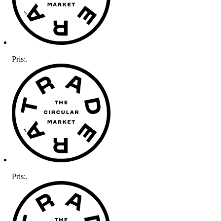
Pris:
.
Pris:
.