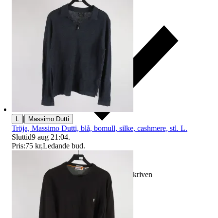
|
L
Massimo Dutti
Tröja, Massimo Dutti, blå, bomull, silke, cashmere, stl. L.
Sluttid
9 aug 21:04
.
Pris:
75 kr
,
Ledande bud
.
Ersättning om varan inte är som beskriven