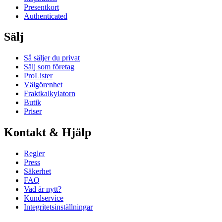
Presentkort
Authenticated
Sälj
Så säljer du privat
Sälj som företag
ProLister
Välgörenhet
Fraktkalkylatorn
Butik
Priser
Kontakt & Hjälp
Regler
Press
Säkerhet
FAQ
Vad är nytt?
Kundservice
Integritetsinställningar