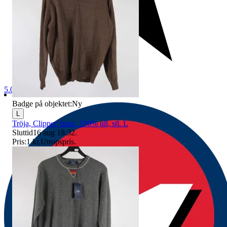
5.0
Badge på objektet:
Ny
L
Tröja, Clipper, brun, 100% ull, stl. L
Sluttid
16 aug 18:32
.
Pris:
1 kr
,
Utropspris
.