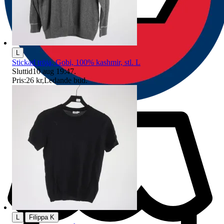
L
Stickad tröja, Gobi, 100% kashmir, stl. L
Sluttid
10 aug 19:47
.
Pris:
26 kr
,
Ledande bud
.
|
L
Filippa K