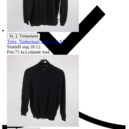
|
XL
Timberland
Tröja, Timberland, svart, stl. XL
Sluttid
9 aug 18:12
.
Pris:
75 kr
,
Ledande bud
.
Ersättning om du inte får din vara