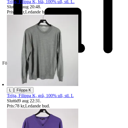
Tröja, Filippa K, blå, 100% ull, stl. L.
Sluttid
9 aug 20:48
.
Pris:
75 kr
,
Ledande bud
.
Företag
|
L
Filippa K
Tröja, Filippa K, grå, 100% ull, stl. L
Sluttid
9 aug 22:31
.
Pris:
78 kr
,
Ledande bud
.