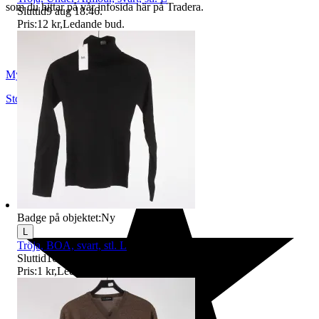
som du hittar på vår infosida här på Tradera.
Sluttid
9 aug 18:46
.
Pris:
12 kr
,
Ledande bud
.
Myrorna
Stockholm
,
Sverige
Badge på objektet:
Ny
L
Tröja, BOA, svart, stl. L
Sluttid
16 aug 18:54
.
Pris:
1 kr
,
Ledande bud
.