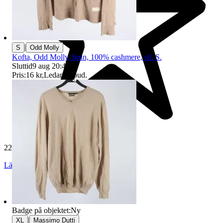
|
S
Odd Molly
Kofta, Odd Molly, brun, 100% cashmere, stl. S.
Sluttid
9 aug 20:49
.
Pris:
16 kr
,
Ledande bud
.
229 538 omdömen
Läs omdömen
Följ
Badge på objektet:
Ny
|
XL
Massimo Dutti