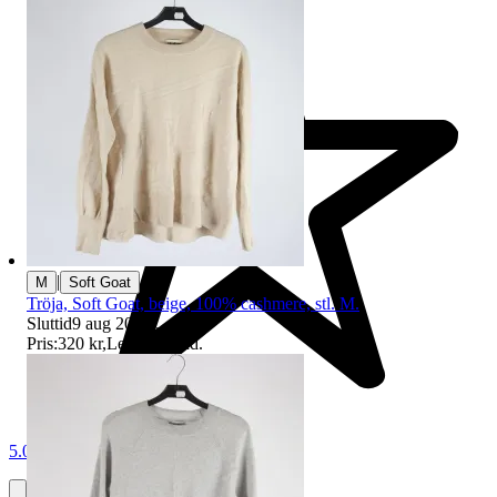
|
M
Soft Goat
Tröja, Soft Goat, beige, 100% cashmere, stl. M.
Sluttid
9 aug 20:51
.
Pris:
320 kr
,
Ledande bud
.
5.0