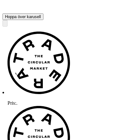
Hoppa över karusell
Pris:
.