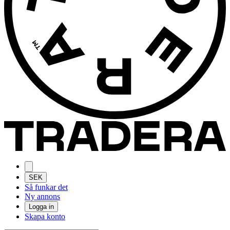
SEK
Så funkar det
Ny annons
Logga in
Skapa konto