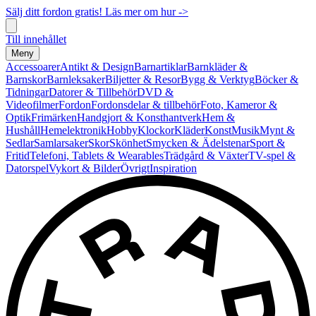
Sälj ditt fordon gratis! Läs mer om hur ->
Till innehållet
Meny
Accessoarer
Antikt & Design
Barnartiklar
Barnkläder &
Barnskor
Barnleksaker
Biljetter & Resor
Bygg & Verktyg
Böcker &
Tidningar
Datorer & Tillbehör
DVD &
Videofilmer
Fordon
Fordonsdelar & tillbehör
Foto, Kameror &
Optik
Frimärken
Handgjort & Konsthantverk
Hem &
Hushåll
Hemelektronik
Hobby
Klockor
Kläder
Konst
Musik
Mynt &
Sedlar
Samlarsaker
Skor
Skönhet
Smycken & Ädelstenar
Sport &
Fritid
Telefoni, Tablets & Wearables
Trädgård & Växter
TV-spel &
Datorspel
Vykort & Bilder
Övrigt
Inspiration