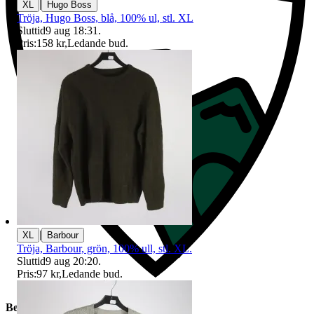
|
XL
Hugo Boss
Tröja, Hugo Boss, blå, 100% ul, stl. XL
Sluttid
9 aug 18:31
.
Pris:
158 kr
,
Ledande bud
.
|
XL
Barbour
Tröja, Barbour, grön, 100% ull, stl. XL.
Sluttid
9 aug 20:20
.
Pris:
97 kr
,
Ledande bud
.
Beskrivning