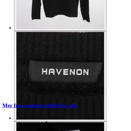
Mer från samma butik
Visa alla