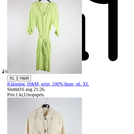
Företag
|
XL
H&M
Klänning, H&M, grön, 100% linne, stl. XL
Sluttid
16 aug 21:26
.
Pris:
1 kr
,
Utropspris
.