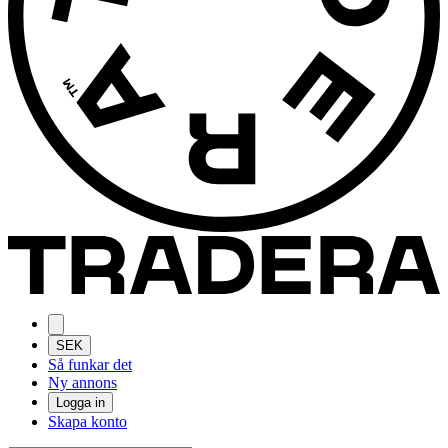
SEK
Så funkar det
Ny annons
Logga in
Skapa konto