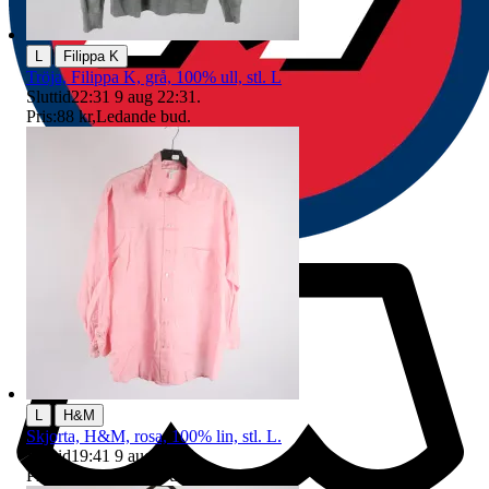
|
L
Filippa K
Tröja, Filippa K, grå, 100% ull, stl. L
Sluttid
22:31
9 aug 22:31
.
Pris:
88 kr
,
Ledande bud
.
|
L
H&M
Skjorta, H&M, rosa, 100% lin, stl. L.
Sluttid
19:41
9 aug 19:41
.
Pris:
40 kr
,
Ledande bud
.