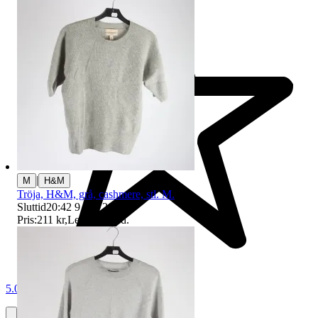
|
M
H&M
Tröja, H&M, grå, cashmere, stl. M.
Sluttid
20:42
9 aug 20:42
.
Pris:
211 kr
,
Ledande bud
.
5.0