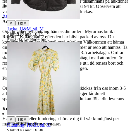
fraktpriset. Vi samfraktar upp till fyra varor tillsammans på auktioner
Publicerad
8 maj 21:05
som avslutas samma dag. Samfraktspriset är 94 kr. Observera att
varor märkta endast avhämtning inte kan skickas.
Anmäl
Sälj liknande
Avhämtning
|
M
H&M
Jacka, H&M, stl. M
Om du väljer avhämtning hämtas din order i Myrornas butik i
Sluttid
10 aug 18:15
.
Ropsten, Kolargatan 2 efter den har blivit packad av oss. Du
Pris:
6 kr
,
Ledande bud
.
kommer att få ett separat mail med rubriken Välkommen att hämta
din order på Myrorna i Ropsten! när din order är redo att hämtas. Ta
med legitimation. Hanteringstiden är cirka 3-5 arbetsdagar. Ordrar
ska hämtas senast 7 dagar efter att man mottagit mail att ordern är
redo för avhämtning. Ordrar som ej hämtas ut i tid rensas bort och
en avgift på 84 kr dras av från återbetalningen.
Frakt
Om du har valt frakt kommer din vara att skickas från oss inom 3-5
arbetsdagar. När din vara har lämnat vårt lager får du ett
spårningsnummer av DSV inom kort där du kan följa din leverans.
Kundservice
Har du frågor eller funderingar hör av dig till vår kundtjänst per
|
M
H&M
mail:
webbshop@myrorna.se
.
Klänning, H&M, stl. M
Sluttid
10 aug 18:38
.