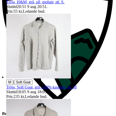
Tröja, H&M, grå, ull, mohair, stl. S.
Sluttid
20:51
9 aug 20:51
.
Pris:
55 kr
,
Ledande bud
.
|
M
Soft Goat
Tröja, Soft Goat, grå, 100% kashmir, stl. M
Sluttid
18:05
9 aug 18:05
.
Pris:
235 kr
,
Ledande bud
.
Beskrivning