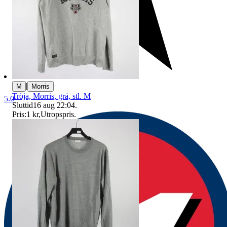
|
M
Morris
Tröja, Morris, grå, stl. M
5.0
Sluttid
16 aug 22:04
.
Pris:
1 kr
,
Utropspris
.