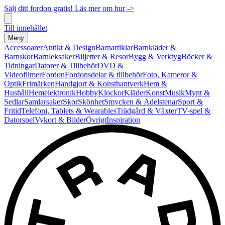
Sälj ditt fordon gratis! Läs mer om hur ->
Till innehållet
Meny
Accessoarer
Antikt & Design
Barnartiklar
Barnkläder &
Barnskor
Barnleksaker
Biljetter & Resor
Bygg & Verktyg
Böcker &
Tidningar
Datorer & Tillbehör
DVD &
Videofilmer
Fordon
Fordonsdelar & tillbehör
Foto, Kameror &
Optik
Frimärken
Handgjort & Konsthantverk
Hem &
Hushåll
Hemelektronik
Hobby
Klockor
Kläder
Konst
Musik
Mynt &
Sedlar
Samlarsaker
Skor
Skönhet
Smycken & Ädelstenar
Sport &
Fritid
Telefoni, Tablets & Wearables
Trädgård & Växter
TV-spel &
Datorspel
Vykort & Bilder
Övrigt
Inspiration