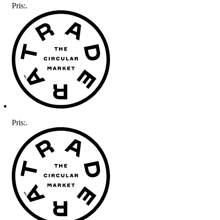
Pris:
.
Pris:
.