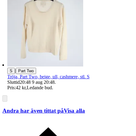
|
S
Part Two
Tröja, Part Two, beige, ull, cashmere, stl. S
Sluttid
20:48
9 aug 20:48
.
Pris:
42 kr
,
Ledande bud
.
Andra har även tittat på
Visa alla