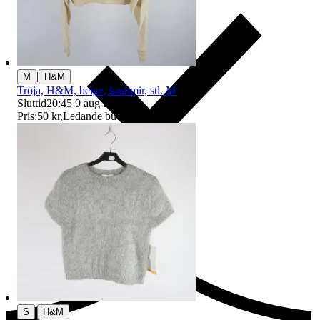
|
M
H&M
Tröja, H&M, beige, kashmir, stl. M
Sluttid
20:45
9 aug 20:45
.
Pris:
50 kr
,
Ledande bud
.
Ersättning om du inte får din vara
|
S
H&M