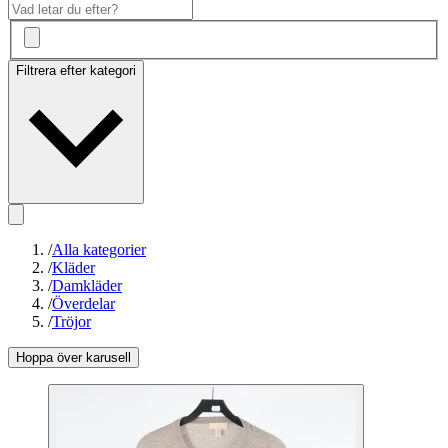
Filtrera efter kategori
/
Alla kategorier
/
Kläder
/
Damkläder
/
Överdelar
/
Tröjor
Hoppa över karusell