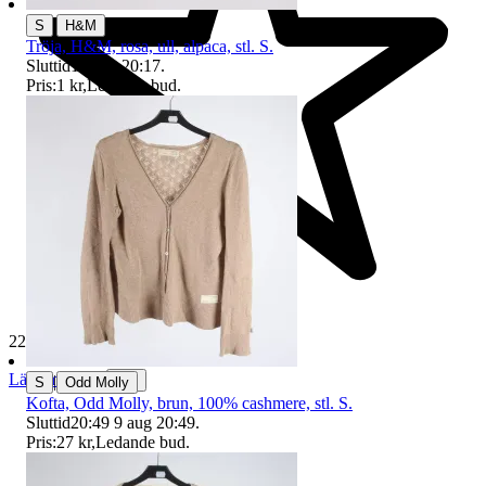
|
S
H&M
Tröja, H&M, rosa, ull, alpaca, stl. S.
Sluttid
16 aug 20:17
.
Pris:
1 kr
,
Ledande bud
.
229 611 omdömen
Läs omdömen
|
Följ
S
Odd Molly
Kofta, Odd Molly, brun, 100% cashmere, stl. S.
Sluttid
20:49
9 aug 20:49
.
Pris:
27 kr
,
Ledande bud
.