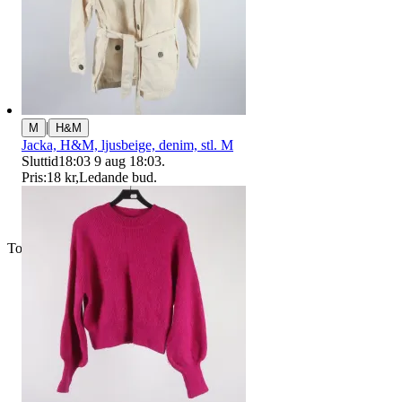
|
M
H&M
Jacka, H&M, ljusbeige, denim, stl. M
Sluttid
18:03
9 aug 18:03
.
Pris:
18 kr
,
Ledande bud
.
Toppsäljare