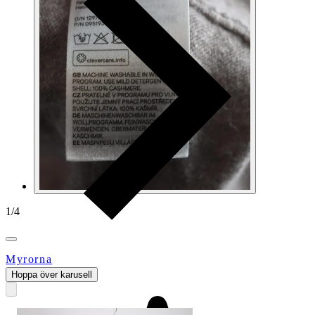
1
/
4
Myrorna
Hoppa över karusell