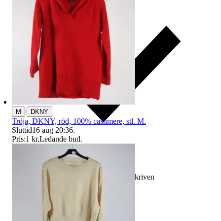
|
M
DKNY
Tröja, DKNY, röd, 100% cashmere, stl. M.
Sluttid
16 aug 20:36
.
Pris:
1 kr
,
Ledande bud
.
Ersättning om varan inte är som beskriven