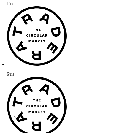
Pris:
.
Pris:
.