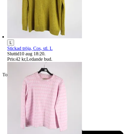
L
Stickad tröja, Cos, stl. L
Sluttid
10 aug 18:20
.
Pris:
42 kr
,
Ledande bud
.
Toppsäljare