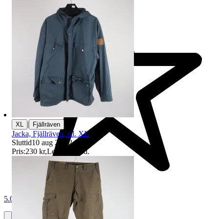
|
XL
Fjällräven
Jacka, Fjällräven, stl. XL
Sluttid
10 aug 20:22
.
Pris:
230 kr
,
Ledande bud
.
5.0