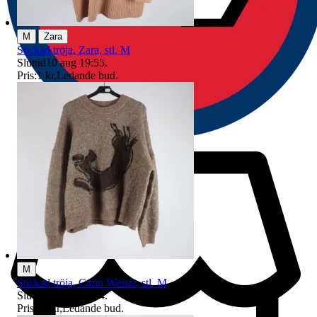
|
M
Zara
Stickad tröja, Zara, stl. M
Sluttid
10 aug 19:55
.
Pris:
1 kr
,
Ledande bud
.
M
Stickad tröja, Carin Wester, stl. M
Sluttid
10 aug 18:24
.
Pris:
40 kr
,
Ledande bud
.