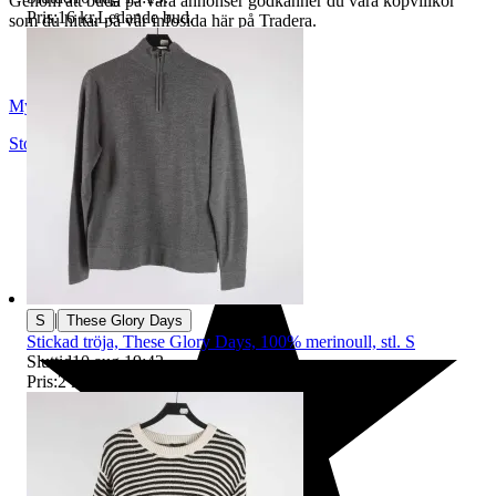
Genom att buda på våra annonser godkänner du våra köpvillkor
Pris:
16 kr
,
Ledande bud
.
som du hittar på vår infosida här på Tradera.
Myrorna
Stockholm
,
Sverige
|
S
These Glory Days
Stickad tröja, These Glory Days, 100% merinoull, stl. S
Sluttid
10 aug 19:42
.
Pris:
2 kr
,
Ledande bud
.