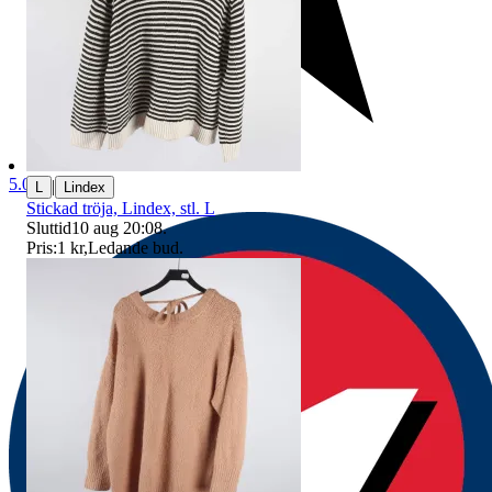
5.0
|
L
Lindex
Stickad tröja, Lindex, stl. L
Sluttid
10 aug 20:08
.
Pris:
1 kr
,
Ledande bud
.