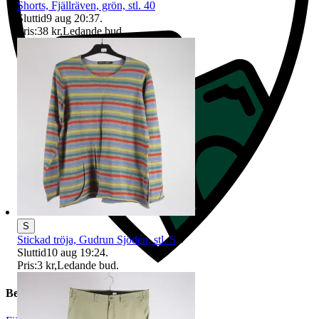
Shorts, Fjällräven, grön, stl. 40
Sluttid
9 aug 20:37
.
Pris:
38 kr
,
Ledande bud
.
S
Stickad tröja, Gudrun Sjödén, stl. S
Sluttid
10 aug 19:24
.
Pris:
3 kr
,
Ledande bud
.
Beskrivning