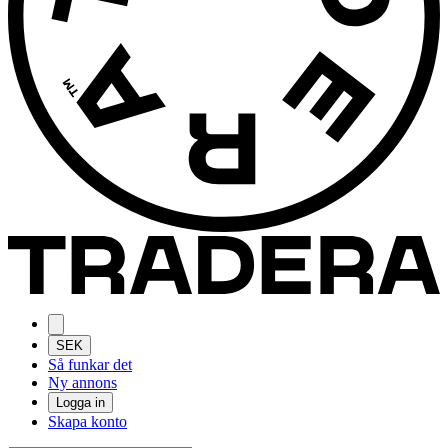
SEK
Så funkar det
Ny annons
Logga in
Skapa konto