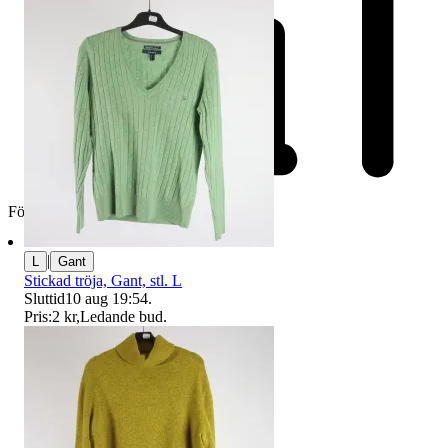
Företag
|
L
Gant
Stickad tröja, Gant, stl. L
Sluttid
10 aug 19:54
.
Pris:
2 kr
,
Ledande bud
.