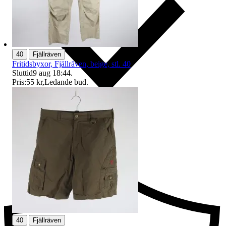
|
40
Fjällräven
Fritidsbyxor, Fjällräven, beige, stl. 40
Sluttid
9 aug 18:44
.
Pris:
55 kr
,
Ledande bud
.
Ersättning om du inte får din vara
|
40
Fjällräven