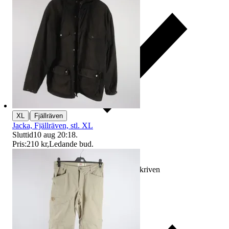
|
XL
Fjällräven
Jacka, Fjällräven, stl. XL
Sluttid
10 aug 20:18
.
Pris:
210 kr
,
Ledande bud
.
Ersättning om varan inte är som beskriven