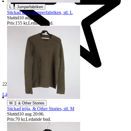
|
L
Jumperfabriken
Stickad tröja, Jumperfabriken, stl. L
Sluttid
10 aug 19:53
.
Pris:
155 kr
,
Ledande bud
.
229 394 omdömen
Läs omdömen
Följ
|
M
& Other Stories
Stickad tröja, & Other Stories, stl. M
Sluttid
10 aug 20:06
.
Pris:
70 kr
,
Ledande bud
.