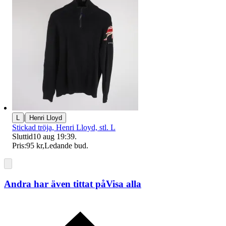
|
L
Henri Lloyd
Stickad tröja, Henri Lloyd, stl. L
Sluttid
10 aug 19:39
.
Pris:
95 kr
,
Ledande bud
.
Andra har även tittat på
Visa alla