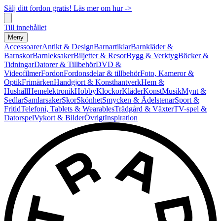
Sälj ditt fordon gratis! Läs mer om hur ->
Till innehållet
Meny
Accessoarer
Antikt & Design
Barnartiklar
Barnkläder &
Barnskor
Barnleksaker
Biljetter & Resor
Bygg & Verktyg
Böcker &
Tidningar
Datorer & Tillbehör
DVD &
Videofilmer
Fordon
Fordonsdelar & tillbehör
Foto, Kameror &
Optik
Frimärken
Handgjort & Konsthantverk
Hem &
Hushåll
Hemelektronik
Hobby
Klockor
Kläder
Konst
Musik
Mynt &
Sedlar
Samlarsaker
Skor
Skönhet
Smycken & Ädelstenar
Sport &
Fritid
Telefoni, Tablets & Wearables
Trädgård & Växter
TV-spel &
Datorspel
Vykort & Bilder
Övrigt
Inspiration