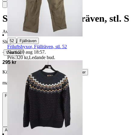
Stickad tröja, Fjällräven, stl. S
Avslutad
17 maj 21:43
|
52
Fjällräven
Slutpris
Friluftsbyxor, Fjällräven, stl. 52
Sluttid
10 aug 18:57
.
∙
Visa bud
Pris:
320 kr
,
Ledande bud
.
295 kr
Köparskydd är valfritt hos företag.
Läs mer
marjohlin vann auktionen
Frakt
84 kr DSV
Avhämtning
Stockholm, Sverige