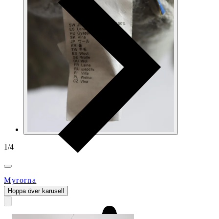
1
/
4
Myrorna
Hoppa över karusell